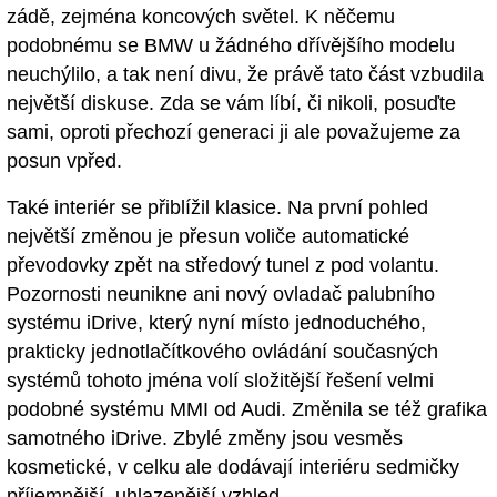
zádě, zejména koncových světel. K něčemu
podobnému se BMW u žádného dřívějšího modelu
neuchýlilo, a tak není divu, že právě tato část vzbudila
největší diskuse. Zda se vám líbí, či nikoli, posuďte
sami, oproti přechozí generaci ji ale považujeme za
posun vpřed.
Také interiér se přiblížil klasice. Na první pohled
největší změnou je přesun voliče automatické
převodovky zpět na středový tunel z pod volantu.
Pozornosti neunikne ani nový ovladač palubního
systému iDrive, který nyní místo jednoduchého,
prakticky jednotlačítkového ovládání současných
systémů tohoto jména volí složitější řešení velmi
podobné systému MMI od Audi. Změnila se též grafika
samotného iDrive. Zbylé změny jsou vesměs
kosmetické, v celku ale dodávají interiéru sedmičky
příjemnější, uhlazenější vzhled.