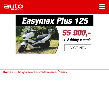
Menu
Home
Rubriky
- Testy aut
- Jízdní dojmy a další testy
- Bleskovky
- Představení
- Fascinace a historie
Home
>
Rubriky a sekce
>
Představení
> Článek
- Život řidiče
- Tuning
- Technika
- Zajímavosti