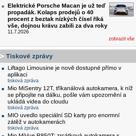
Elektrické Porsche Macan je už teď
propadák. Kolaps prodejů o 40
procent z beztak nízkých čísel říká
vše, dojnou krávu zabili za dva roky
11.7.2026
zobrazit vše
Tiskové zprávy
Liftago Limousine je nově dostupné přímo v
aplikaci
tisková zpráva
Mio MiSentry 12T, tříkanálová autokamera, k níž
se připojíte na dálku, pošle vám upozornění a
ukládá videa do cloudu
tisková zpráva
MIO uvedlo speciální SD karty pro enormní
zátěž v autokamerách
tisková zpráva
Mio MiVue R850T: zrcátková autokamera s