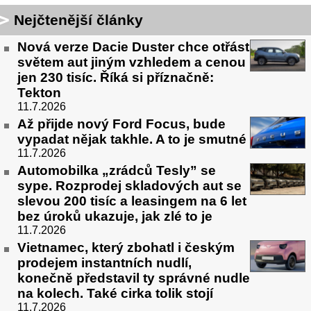
Nejčtenější články
Nová verze Dacie Duster chce otřást
světem aut jiným vzhledem a cenou
jen 230 tisíc. Říká si příznačně:
Tekton
11.7.2026
Až přijde nový Ford Focus, bude
vypadat nějak takhle. A to je smutné
11.7.2026
Automobilka „zrádců Tesly” se
sype. Rozprodej skladových aut se
slevou 200 tisíc a leasingem na 6 let
bez úroků ukazuje, jak zlé to je
11.7.2026
Vietnamec, který zbohatl i českým
prodejem instantních nudlí,
konečně představil ty správné nudle
na kolech. Také cirka tolik stojí
11.7.2026