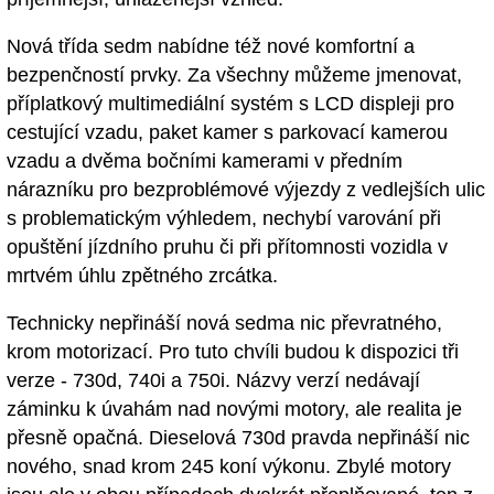
Nová třída sedm nabídne též nové komfortní a
bezpenčností prvky. Za všechny můžeme jmenovat,
příplatkový multimediální systém s LCD displeji pro
cestující vzadu, paket kamer s parkovací kamerou
vzadu a dvěma bočními kamerami v předním
nárazníku pro bezproblémové výjezdy z vedlejších ulic
s problematickým výhledem, nechybí varování při
opuštění jízdního pruhu či při přítomnosti vozidla v
mrtvém úhlu zpětného zrcátka.
Technicky nepřináší nová sedma nic převratného,
krom motorizací. Pro tuto chvíli budou k dispozici tři
verze - 730d, 740i a 750i. Názvy verzí nedávají
záminku k úvahám nad novými motory, ale realita je
přesně opačná. Dieselová 730d pravda nepřináší nic
nového, snad krom 245 koní výkonu. Zbylé motory