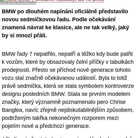
Foto: Archiv Autoforum.cz
BMW po dlouhém napínání oficiálně představilo
novou sedmičkovou řadu. Podle očekávání
znamená návrat ke klasice, ale ne tak velký, jaký
by si mnozí přáli.
BMW řady 7 nepatřilo, nepatří a těžko kdy bude patřit
k vozům, které by obsazovaly čelní příčky v tabulkách
prodejnosti. Přesto se příchod nové generace tohoto
vozu stal značně očekávanou událostí. Byla to totiž
právě sedmička, která se stala symbolem kontroverze
designu posledních BMW. Stala se prvním modelem
značky, který významně poznamenalo pero Chrise
Banglea, navíc zřejmě nejdiskutabilnějším způsobem,
podtrženým takřka nekonečným rozporem mezi
pojetím nové a předchozí generace.