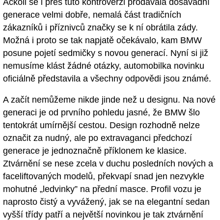
Ačkoli se i přes tuto kontroverzi prodávala dosavadní
generace velmi dobře, nemalá část tradičních
zákazníků i příznivců značky se k ní obrátila zády.
Možná i proto se tak napjatě očekávalo, kam BMW
posune pojetí sedmičky s novou generací. Nyní si již
nemusíme klást žádné otázky, automobilka novinku
oficiálně představila a všechny odpovědi jsou známé.
A začít nemůžeme nikde jinde než u designu. Na nové
generaci je od prvního pohledu jasné, že BMW šlo
tentokrát umírnější cestou. Design rozhodně nelze
označit za nudný, ale po extravaganci předchozí
generace je jednoznačně příklonem ke klasice.
Ztvárnění se nese zcela v duchu posledních nových a
faceliftovaných modelů, překvapí snad jen nezvykle
mohutné „ledvinky” na přední masce. Profil vozu je
naprosto čistý a vyvážený, jak se na elegantní sedan
vyšší třídy patří a největší novinkou je tak ztvárnění