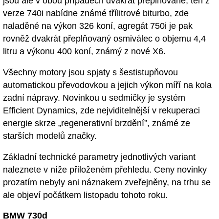
jsou ale v obou případech dvakrát přeplňované, ten z
verze 740i nabídne známé třílitrové biturbo, zde
naladěné na výkon 326 koní, agregát 750i je pak
rovněž dvakrát přeplňovaný osmiválec o objemu 4,4
litru a výkonu 400 koní, známý z nové X6.
Všechny motory jsou spjaty s šestistupňovou
automatickou převodovkou a jejich výkon míří na kola
zadní nápravy. Novinkou u sedmičky je systém
Efficient Dynamics, zde nejviditelnější v rekuperaci
energie skrze „regenerativní brzdění”, známé ze
starších modelů značky.
Základní technické parametry jednotlivých variant
naleznete v níže přiloženém přehledu. Ceny novinky
prozatím nebyly ani náznakem zveřejněny, na trhu se
ale objeví počátkem listopadu tohoto roku.
BMW 730d