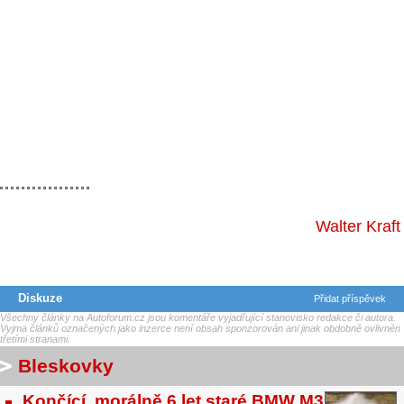
Walter Kraft
Diskuze
Přidat příspěvek
Všechny články na Autoforum.cz jsou komentáře vyjadřující stanovisko redakce či autora.
Vyjma článků označených jako inzerce není obsah sponzorován ani jinak obdobně ovlivněn
třetími stranami.
Bleskovky
Končící, morálně 6 let staré BMW M3