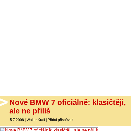
- Ostatní
Diskuzní fórum
Sledujte nás!
Nové BMW 7 oficiálně: klasičtěji,
ale ne příliš
5.7.2008
|
Walter Kraft
|
Přidat příspěvek