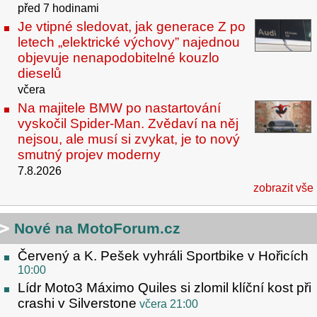
před 7 hodinami
Je vtipné sledovat, jak generace Z po
letech „elektrické výchovy” najednou
objevuje nenapodobitelné kouzlo
dieselů
včera
Na majitele BMW po nastartování
vyskočil Spider-Man. Zvědaví na něj
nejsou, ale musí si zvykat, je to nový
smutný projev moderny
7.8.2026
zobrazit vše
Nové na MotoForum.cz
Červený a K. Pešek vyhráli Sportbike v Hořicích
10:00
Lídr Moto3 Máximo Quiles si zlomil klíční kost při
crashi v Silverstone
včera 21:00