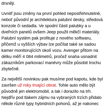
drsněji.
Uvnitř jsou změny na první pohled nepostřehnutelné,
neboť původní je architektura palubní desky, středová
konzole či sedadla. Ve spodní části palubky a u
dveřních panelů ovšem Jeep použil měkčí materiály.
Palubní systém pak profituje z nového softwaru,
přičemž u vyšších výbav lze počítat také se sadou
kamer monitorujících okolí vozu. Avenger přitom na
délku měří 4 084 milimetrů, pročež snaha usnadnit
zákazníkům parkovací manévry může působit trochu
zbytečně.
Za největší novinkou pak musíme pod kapotu, kde byl
završen
už roky trvající obrat
. Tohle auto mělo být
původně jen elektromobil, a tak i dorazilo na trh.
Nejdřív pod tlakem zájmu na vybraných trzích přidalo
někde různé typy hybridních pohonů, až je nakonec