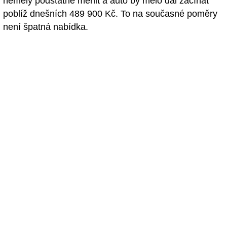
neměly podstatně měnit a auto by mělo dál začínat
poblíž dnešních 489 900 Kč. To na současné poměry
není špatná nabídka.