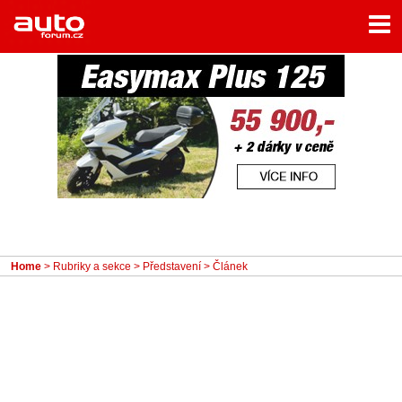
Menu
Home
Rubriky
- Testy aut
- Jízdní dojmy a další testy
- Bleskovky
- Představení
- Fascinace a historie
Home
>
Rubriky a sekce
>
Představení
> Článek
- Život řidiče
- Tuning
- Technika
- Zajímavosti