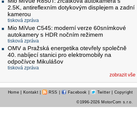
Mio MiVue R850T: zrcátková autokamera s
2.5K, antireflexním dotykovým displejem a zadní
kamerou
tisková zpráva
Mio MiVue C545: moderní verze 60snímkové
autokamery s HDR nočním režimem
tisková zpráva
OMV a Pražská energetika otevřely společně
40. nabíjecí stanici pro elektromobily na
odpočívce Mikulášov
tisková zpráva
zobrazit vše
Home
|
Kontakt
|
RSS
|
Facebook
|
Twitter
| Copyright
©1996-2026 MotorCom s.r.o.