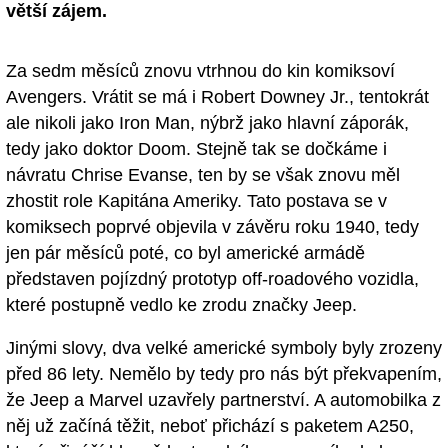
větší zájem.
Za sedm měsíců znovu vtrhnou do kin komiksoví
Avengers. Vrátit se má i Robert Downey Jr., tentokrát
ale nikoli jako Iron Man, nýbrž jako hlavní záporák,
tedy jako doktor Doom. Stejně tak se dočkáme i
návratu Chrise Evanse, ten by se však znovu měl
zhostit role Kapitána Ameriky. Tato postava se v
komiksech poprvé objevila v závěru roku 1940, tedy
jen pár měsíců poté, co byl americké armádě
představen pojízdný prototyp off-roadového vozidla,
které postupně vedlo ke zrodu značky Jeep.
Jinými slovy, dva velké americké symboly byly zrozeny
před 86 lety. Nemělo by tedy pro nás být překvapením,
že Jeep a Marvel uzavřely partnerství. A automobilka z
něj už začíná těžit, neboť přichází s paketem A250,