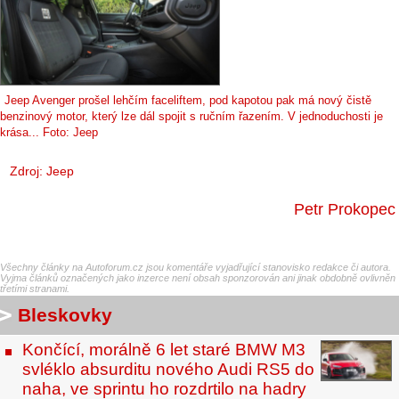
Jeep Avenger prošel lehčím faceliftem, pod kapotou pak má nový čistě
benzinový motor, který lze dál spojit s ručním řazením. V jednoduchosti je
krása... Foto: Jeep
Zdroj: Jeep
Petr Prokopec
Všechny články na Autoforum.cz jsou komentáře vyjadřující stanovisko redakce či autora.
Vyjma článků označených jako inzerce není obsah sponzorován ani jinak obdobně ovlivněn
třetími stranami.
Bleskovky
Končící, morálně 6 let staré BMW M3
svléklo absurditu nového Audi RS5 do
naha, ve sprintu ho rozdrtilo na hadry