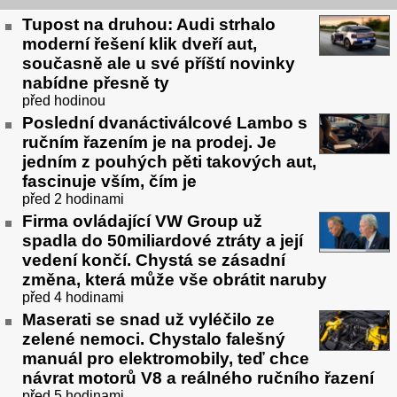
Tupost na druhou: Audi strhalo
moderní řešení klik dveří aut,
současně ale u své příští novinky
nabídne přesně ty
před hodinou
Poslední dvanáctiválcové Lambo s
ručním řazením je na prodej. Je
jedním z pouhých pěti takových aut,
fascinuje vším, čím je
před 2 hodinami
Firma ovládající VW Group už
spadla do 50miliardové ztráty a její
vedení končí. Chystá se zásadní
změna, která může vše obrátit naruby
před 4 hodinami
Maserati se snad už vyléčilo ze
zelené nemoci. Chystalo falešný
manuál pro elektromobily, teď chce
návrat motorů V8 a reálného ručního řazení
před 5 hodinami