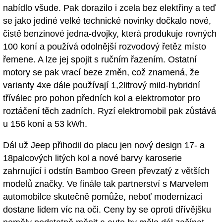
nabídlo všude. Pak dorazilo i zcela bez elektřiny a teď
se jako jediné velké technické novinky dočkalo nové,
čistě benzinové jedna-dvojky, která produkuje rovných
100 koní a používá odolnější rozvodový řetěz místo
řemene. A lze jej spojit s ručním řazením. Ostatní
motory se pak vrací beze změn, což znamená, že
varianty 4xe dále používají 1,2litrový mild-hybridní
tříválec pro pohon předních kol a elektromotor pro
roztáčení těch zadních. Ryzí elektromobil pak zůstává
u 156 koní a 53 kWh.
Dál už Jeep přihodil do placu jen nový design 17- a
18palcových litých kol a nové barvy karoserie
zahrnující i odstín Bamboo Green převzatý z větších
modelů značky. Ve finále tak partnerství s Marvelem
automobilce skutečně pomůže, neboť modernizaci
dostane lidem víc na oči. Ceny by se oproti dřívějšku