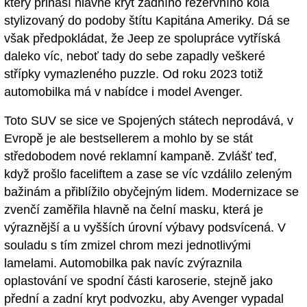
který přináší hlavně kryt zadního rezervního kola
stylizovaný do podoby štítu Kapitána Ameriky. Dá se
však předpokládat, že Jeep ze spolupráce vytříská
daleko víc, neboť tady do sebe zapadly veškeré
střípky vymazleného puzzle. Od roku 2023 totiž
automobilka má v nabídce i model Avenger.
Toto SUV se sice ve Spojených státech neprodává, v
Evropě je ale bestsellerem a mohlo by se stát
středobodem nové reklamní kampaně. Zvlášť teď,
když prošlo faceliftem a zase se víc vzdálilo zeleným
bažinám a přiblížilo obyčejným lidem. Modernizace se
zvenčí zaměřila hlavně na čelní masku, která je
výraznější a u vyšších úrovní výbavy podsvícená. V
souladu s tím zmizel chrom mezi jednotlivými
lamelami. Automobilka pak navíc zvýraznila
oplastování ve spodní části karoserie, stejně jako
přední a zadní kryt podvozku, aby Avenger vypadal