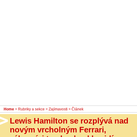
- Ostatní
Diskuzní fórum
Sledujte nás!
Home
>
Rubriky a sekce
>
Zajímavosti
> Článek
Lewis Hamilton se rozplývá nad
novým vrcholným Ferrari,