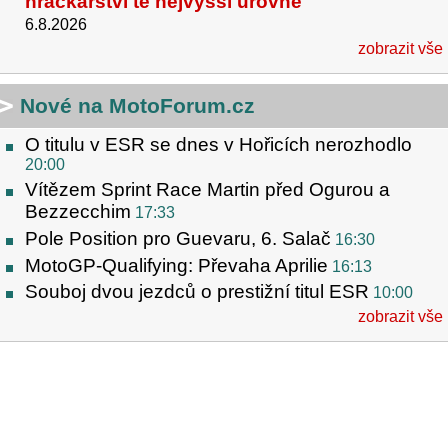
hračkářství té nejvyšší úrovně
6.8.2026
zobrazit vše
Nové na MotoForum.cz
O titulu v ESR se dnes v Hořicích nerozhodlo
20:00
Vítězem Sprint Race Martin před Ogurou a
Bezzecchim
17:33
Pole Position pro Guevaru, 6. Salač
16:30
MotoGP-Qualifying: Převaha Aprilie
16:13
Souboj dvou jezdců o prestižní titul ESR
10:00
zobrazit vše