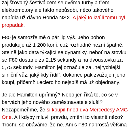
zajišťovaný šestiválcem se dvěma turby a třemi
elektromotory ale takto nepůsobí, něco takového
nabídla už dávno Honda NSX.
A jaký to kvůli tomu byl
propadák
.
F80 je samozřejmě o pár lig výš. Jeho pohon
produkuje až 1 200 koní, což rozhodně nezní špatně.
Stejně jako data týkající se dynamiky, neboť na stovku
se F80 dostane za 2,15 sekundy a na dvoustovku za
5,75 sekundy. Hamilton jej označuje za „nejrychlejší
silniční vůz, jaký kdy řídil“, dokonce pak zvažuje i jeho
koupi, přičemž Leclerc ho nejspíš má už objednaný.
Je ale Hamilton upřímný? Nebo jen říká to, co se v
barvách jeho nového zaměstnavatele sluší?
Nezapomeňme, že
si koupil hned dva Mercedesy AMG
One
. A i kdyby mluvil pravdu, změní to vlastně něco?
Trochu se obáváme, že ne. Ani s F80 naprostá většina