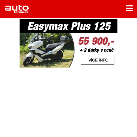
Menu
Home
Rubriky
- Testy aut
- Jízdní dojmy a další testy
- Bleskovky
- Představení
- Fascinace a historie
- Život řidiče
- Tuning
- Technika
- Zajímavosti