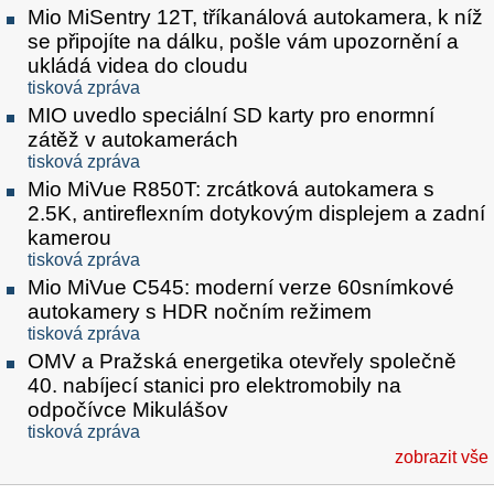
Mio MiSentry 12T, tříkanálová autokamera, k níž
se připojíte na dálku, pošle vám upozornění a
ukládá videa do cloudu
tisková zpráva
MIO uvedlo speciální SD karty pro enormní
zátěž v autokamerách
tisková zpráva
Mio MiVue R850T: zrcátková autokamera s
2.5K, antireflexním dotykovým displejem a zadní
kamerou
tisková zpráva
Mio MiVue C545: moderní verze 60snímkové
autokamery s HDR nočním režimem
tisková zpráva
OMV a Pražská energetika otevřely společně
40. nabíjecí stanici pro elektromobily na
odpočívce Mikulášov
tisková zpráva
zobrazit vše