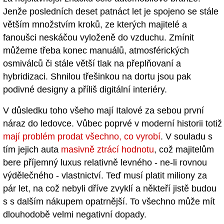
Jenže posledních deset patnáct let je spojeno se stále
větším množstvím kroků, ze kterých majitelé a
fanoušci neskáčou vyloženě do vzduchu. Zmínit
můžeme třeba konec manuálů, atmosférických
osmiválců či stále větší tlak na přeplňovaní a
hybridizaci. Shnilou třešinkou na dortu jsou pak
podivné designy a příliš digitální interiéry.
V důsledku toho všeho mají Italové za sebou první
náraz do ledovce. Vůbec poprvé v moderní historii totiž
mají problém prodat všechno, co vyrobí
. V souladu s
tím jejich auta
masivně ztrácí hodnotu
, což majitelům
bere příjemný luxus relativně levného - ne-li rovnou
výdělečného - vlastnictví. Teď musí platit miliony za
pár let, na což nebyli dříve zvyklí a někteří jistě budou
s s dalším nákupem opatrnější. To všechno může mít
dlouhodobě velmi negativní dopady.