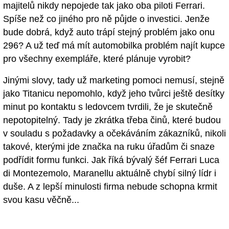
majitelů nikdy nepojede tak jako oba piloti Ferrari.
Spíše než co jiného pro ně půjde o investici. Jenže
bude dobrá, když auto trápí stejný problém jako onu
296? A už teď má mít automobilka problém najít kupce
pro všechny exempláře, které plánuje vyrobit?
Jinými slovy, tady už marketing pomoci nemusí, stejně
jako Titanicu nepomohlo, když jeho tvůrci ještě desítky
minut po kontaktu s ledovcem tvrdili, že je skutečně
nepotopitelný. Tady je zkrátka třeba činů, které budou
v souladu s požadavky a očekáváním zákazníků, nikoli
takové, kterými jde značka na ruku úřadům či snaze
podřídit formu funkci. Jak říká bývalý šéf Ferrari Luca
di Montezemolo, Maranellu aktuálně chybí silný lídr i
duše. A z lepší minulosti firma nebude schopna krmit
svou kasu věčně...