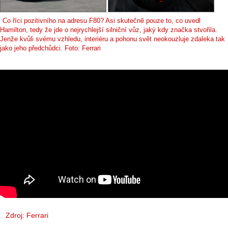
Co říci pozitivního na adresu F80? Asi skutečně pouze to, co uvedl
Hamilton, tedy že jde o nejrychlejší silniční vůz, jaký kdy značka stvořila.
Jenže kvůli svému vzhledu, interiéru a pohonu svět neokouzluje zdaleka tak
jako jeho předchůdci. Foto: Ferrari
Zdroj: Ferrari