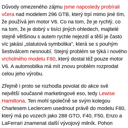
Důvody omezeného zájmu
jsme naposledy probírali
včera
nad modelem 296 GTB, který trpí mimo jiné tím,
že používá jen motor V6. Co na tom, že je rychlý, co
na tom, že je dobrý v tisíci jiných ohledech, majitelé
stejně většinou s autem rychle nejezdí a těší je často
víc jakási „statutová symbolika”, která se s pouhým
šestiválcem nesnoubí. Stejný problém se týká i nového
vrcholného modelu F80
, který dostal též pouze motor
V6. A automobilka má mít znovu problém rozprodat
celou jeho výrobu.
Zřejmě i proto se rozhodla povolat do akce své
největší současné marketingové eso, tedy
Lewise
Hamiltona
. Ten mohl společně se svým kolegou
Charlesem Leclercem usednout právě do modelu F80,
který má po vozech jako 288 GTO, F40, F50, Enzo a
LaFerrari znamenat další vývojový milník. Pohon