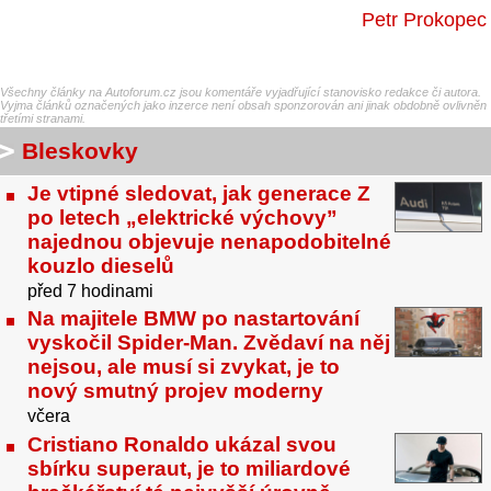
Petr Prokopec
Všechny články na Autoforum.cz jsou komentáře vyjadřující stanovisko redakce či autora.
Vyjma článků označených jako inzerce není obsah sponzorován ani jinak obdobně ovlivněn
třetími stranami.
Bleskovky
Je vtipné sledovat, jak generace Z
po letech „elektrické výchovy”
najednou objevuje nenapodobitelné
kouzlo dieselů
před 7 hodinami
Na majitele BMW po nastartování
vyskočil Spider-Man. Zvědaví na něj
nejsou, ale musí si zvykat, je to
nový smutný projev moderny
včera
Cristiano Ronaldo ukázal svou
sbírku superaut, je to miliardové