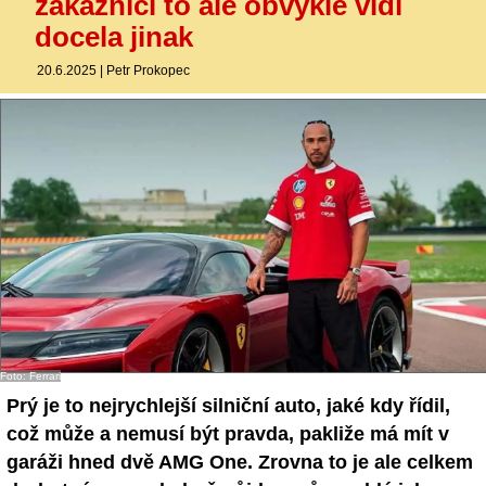
zákazníci to ale obvykle vidí
docela jinak
20.6.2025
|
Petr Prokopec
Foto: Ferrari
Prý je to nejrychlejší silniční auto, jaké kdy řídil,
což může a nemusí být pravda, pakliže má mít v
garáži hned dvě AMG One. Zrovna to je ale celkem