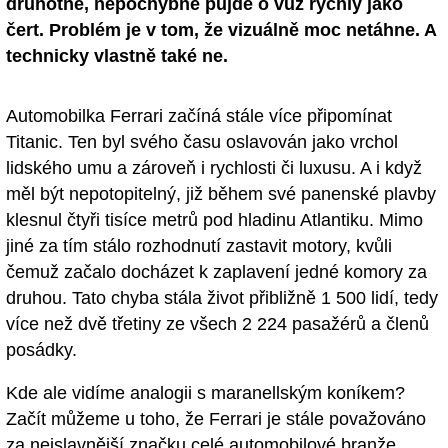
druhotné, nepochybně půjde o vůz rychlý jako
čert. Problém je v tom, že vizuálně moc netáhne. A
technicky vlastně také ne.
Automobilka Ferrari začíná stále více připomínat
Titanic. Ten byl svého času oslavován jako vrchol
lidského umu a zároveň i rychlosti či luxusu. A i když
měl být nepotopitelný, již během své panenské plavby
klesnul čtyři tisíce metrů pod hladinu Atlantiku. Mimo
jiné za tím stálo rozhodnutí zastavit motory, kvůli
čemuž začalo docházet k zaplavení jedné komory za
druhou. Tato chyba stála život přibližně 1 500 lidí, tedy
více než dvě třetiny ze všech 2 224 pasažérů a členů
posádky.
Kde ale vidíme analogii s maranellským koníkem?
Začít můžeme u toho, že Ferrari je stále považováno
za nejslavnější značku celé automobilové branže.