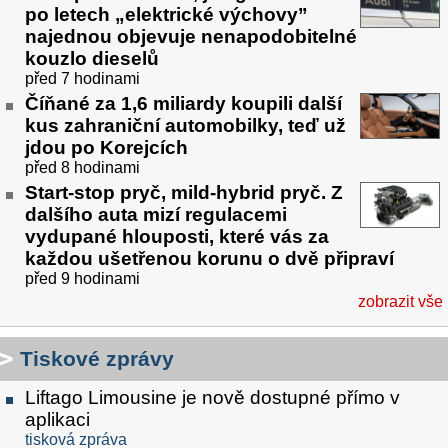
po letech „elektrické výchovy”
najednou objevuje nenapodobitelné
kouzlo dieselů
před 7 hodinami
Číňané za 1,6 miliardy koupili další
kus zahraniční automobilky, teď už
jdou po Korejcích
před 8 hodinami
Start-stop pryč, mild-hybrid pryč. Z
dalšího auta mizí regulacemi
vydupané hlouposti, které vás za
každou ušetřenou korunu o dvě připraví
před 9 hodinami
zobrazit vše
Tiskové zprávy
Liftago Limousine je nově dostupné přímo v
aplikaci
tisková zpráva