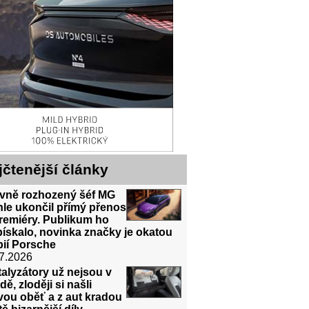
jčtenější články
evně rozhozený šéf MG
le ukončil přímý přenos
remiéry. Publikum ho
ískalo, novinka značky je okatou
pií Porsche
7.2026
alyzátory už nejsou v
ě, zloději si našli
vou oběť a z aut kradou