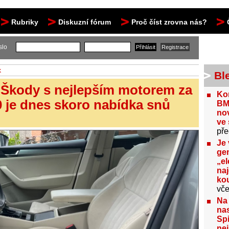
Rubriky
Diskuzní fórum
Proč číst zrovna nás?
slo
k
Bl
ď Škody s nejlepším motorem za
Kon
0 je dnes skoro nabídka snů
BM
no
ve 
pře
Je 
gen
„el
na
kou
vče
Na
nas
Spi
nej