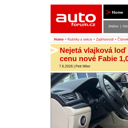
Autoforum
Home
Jméno | He
Home
>
Rubriky a sekce
>
Zajímavosti
> Článe
Nejetá vlajková lo
cenu nové Fabie 1,
7.6.2026
|
Petr Miler