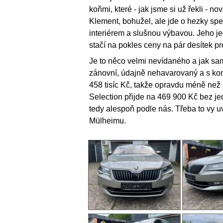
koňmi, které - jak jsme si už řekli - 
Klement, bohužel, ale jde o hezky spe
interiérem a slušnou výbavou. Jeho jed
stačí na pokles ceny na pár desítek p
Je to něco velmi nevídaného a jak sam
zánovní, údajně nehavarovaný a s kom
458 tisíc Kč, takže opravdu méně než 
Selection přijde na 469 900 Kč bez je
tedy alespoň podle nás. Třeba to vy uv
Mülheimu.