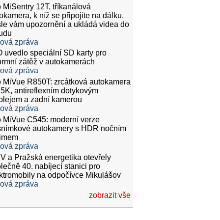
 MiSentry 12T, tříkanálová
okamera, k níž se připojíte na dálku,
le vám upozornění a ukládá videa do
udu
ková zpráva
 uvedlo speciální SD karty pro
rmní zátěž v autokamerách
ková zpráva
 MiVue R850T: zrcátková autokamera
.5K, antireflexním dotykovým
plejem a zadní kamerou
ková zpráva
 MiVue C545: moderní verze
snímkové autokamery s HDR nočním
žimem
ková zpráva
 a Pražská energetika otevřely
lečně 40. nabíjecí stanici pro
ktromobily na odpočívce Mikulášov
ková zpráva
zobrazit vše