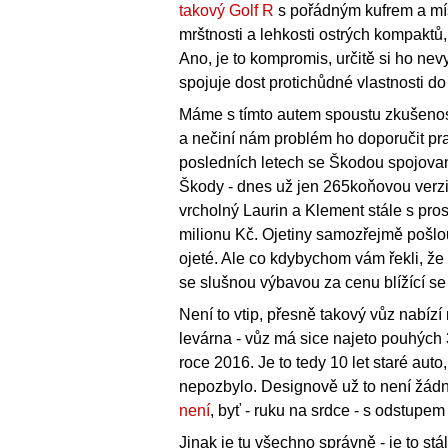
takový Golf R
s pořádným kufrem a míst
mrštnosti a lehkosti ostrých kompaktů,
Ano, je to kompromis, určitě si ho nev
spojuje dost protichůdné vlastnosti d
Máme s tímto autem spoustu zkušeností,
a nečiní nám problém ho doporučit pr
posledních letech se Škodou spojovaná 
Škody - dnes už jen 265koňovou verzi
vrcholný Laurin a Klement stále s pro
milionu Kč. Ojetiny samozřejmě pošlo
ojeté. Ale co kdybychom vám řekli, že
se slušnou výbavou za cenu blížící se
Není to vtip, přesně takový vůz nabízí
levárna - vůz má sice najeto pouhých 3
roce 2016. Je to tedy 10 let staré aut
nepozbylo. Designově už to není žádn
není
, byť - ruku na srdce - s odstupem
Jinak je tu všechno správně - je to st