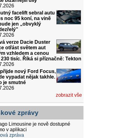
tě bizarnější díly
7.2026
tný facelift sebral autu
s noc 95 koní, na vině
bude jen „obvyklý
dezřelý”
7.2026
vá verze Dacie Duster
e otřást světem aut
ným vzhledem a cenou
 230 tisíc. Říká si příznačně: Tekton
7.2026
přijde nový Ford Focus,
e vypadat nějak takhle.
o je smutné
7.2026
zobrazit vše
skové zprávy
tago Limousine je nově dostupné
mo v aplikaci
ková zpráva