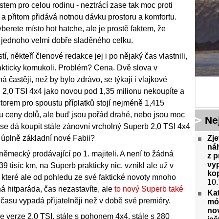
em pro celou rodinu - neztrácí zase tak moc proti
 a přitom přidává notnou dávku prostoru a komfortu.
yberete místo hot hatche, ale je prostě faktem, že
o jednoho velmi dobře sladěného celku.
 někteří členové redakce jej i po nějaký čas vlastnili,
akticky komukoli. Problém? Cena. Dvě slova v
častěji, než by bylo zdrávo, se týkají i vlajkové
 2,0 TSI 4x4 jako novou pod 1,35 milionu nekoupíte a
storem pro spoustu příplatků stojí nejméně 1,415
u ceny dolů, ale buď jsou pořád drahé, nebo jsou moc
Ne
 se dá koupit stále zánovní vrcholný Superb 2,0 TSI 4x4
Zj
 úplně základní nové Fabii?
náh
 německý prodávající po 1. majiteli. A není to žádná
z p
vyp
9 tisíc km, na Superb prakticky nic, vznikl ale už v
ko
o, které ale od pohledu ze své faktické novoty mnoho
10.
á hitparáda, čas nezastavíte, ale
to nový Superb také
Kat
 času vypadá přijatelněji než v době své premiéry.
mód
no
ále verze 2,0 TSI, stále s pohonem 4x4, stále s 280