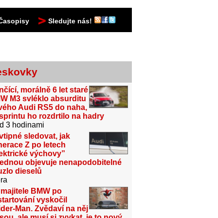
Časopisy
Sledujte nás!
eskovky
čící, morálně 6 let staré
W M3 svléklo absurditu
vého Audi RS5 do naha,
sprintu ho rozdrtilo na hadry
d 3 hodinami
vtipné sledovat, jak
erace Z po letech
ektrické výchovy”
jednou objevuje nenapodobitelné
zlo dieselů
ra
 majitele BMW po
tartování vyskočil
der-Man. Zvědaví na něj
sou, ale musí si zvykat, je to nový