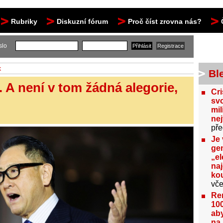
Rubriky
Diskuzní fórum
Proč číst zrovna nás?
slo
k
Bl
. A není v tom žádná alegorie,
Cri
svo
mil
ne
pře
Je 
gen
„el
na
kou
vče
Re
100
aby
na 