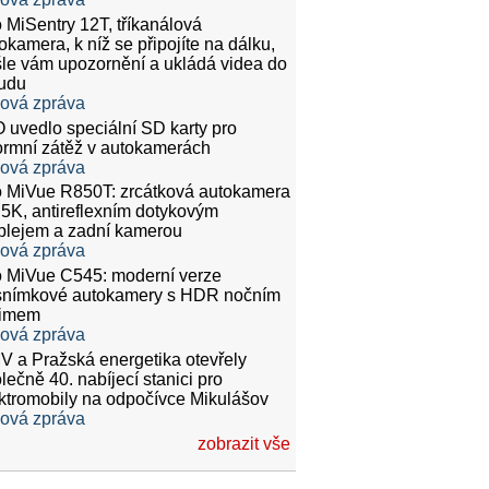
 MiSentry 12T, tříkanálová
okamera, k níž se připojíte na dálku,
le vám upozornění a ukládá videa do
udu
ková zpráva
 uvedlo speciální SD karty pro
rmní zátěž v autokamerách
ková zpráva
 MiVue R850T: zrcátková autokamera
.5K, antireflexním dotykovým
plejem a zadní kamerou
ková zpráva
 MiVue C545: moderní verze
snímkové autokamery s HDR nočním
žimem
ková zpráva
 a Pražská energetika otevřely
lečně 40. nabíjecí stanici pro
ktromobily na odpočívce Mikulášov
ková zpráva
zobrazit vše