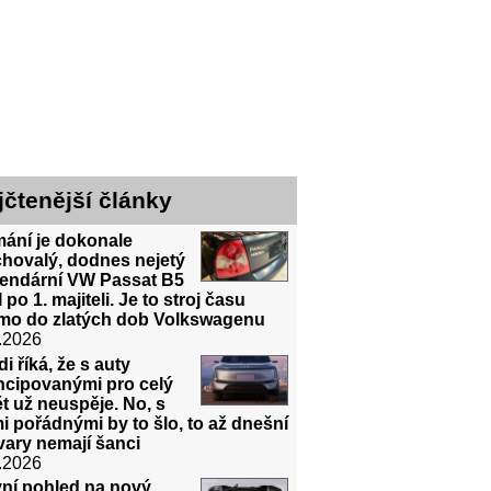
jčtenější články
mání je dokonale
chovalý, dodnes nejetý
gendární VW Passat B5
 po 1. majiteli. Je to stroj času
ímo do zlatých dob Volkswagenu
.2026
i říká, že s auty
ncipovanými pro celý
t už neuspěje. No, s
i pořádnými by to šlo, to až dnešní
ary nemají šanci
.2026
vní pohled na nový