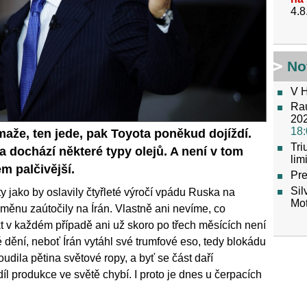
4.8
No
V H
Raú
202
18:
 maže, ten jede, pak Toyota poněkud dojíždí.
Tr
dochází některé typy olejů. A není v tom
lim
m palčivější.
Pre
Sil
y jako by oslavily čtyřleté výročí vpádu Ruska na
Mot
změnu zaútočily na Írán. Vlastně ani nevíme, co
kt v každém případě ani už skoro po třech měsících není
 dění, neboť Írán vytáhl své trumfové eso, tedy blokádu
udila pětina světové ropy, a byť se část daří
íl produkce ve světě chybí. I proto je dnes u čerpacích