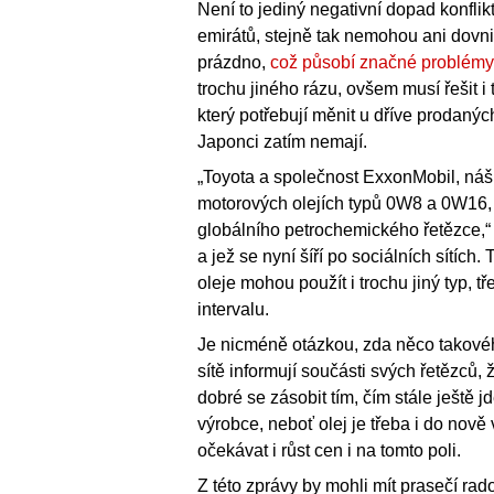
Není to jediný negativní dopad konfl
emirátů, stejně tak nemohou ani dovn
prázdno,
což působí značné problém
trochu jiného rázu, ovšem musí řešit 
který potřebují měnit u dříve prodaný
Japonci zatím nemají.
„Toyota a společnost ExxonMobil, náš 
motorových olejích typů 0W8 a 0W16, a
globálního petrochemického řetězce,“ s
a jež se nyní šíří po sociálních sítích
oleje mohou použít i trochu jiný typ,
intervalu.
Je nicméně otázkou, zda něco takového 
sítě informují součásti svých řetězců,
dobré se zásobit tím, čím stále ještě
výrobce, neboť olej je třeba i do nově
očekávat i růst cen i na tomto poli.
Z této zprávy by mohli mít prasečí rado