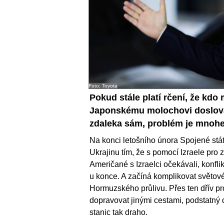
Foto: Toyota
Pokud stále platí rčení, že kdo
Japonskému molochovi doslova 
zdaleka sám, problém je mnohe
Na konci letošního února Spojené stát
Ukrajinu tím, že s pomocí Izraele pro 
Američané s Izraelci očekávali, konfli
u konce. A začíná komplikovat světové
Hormuzského průlivu. Přes ten dřív pro
dopravovat jinými cestami, podstatný d
stanic tak draho.