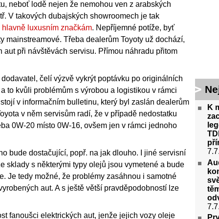
iktu, neboť lodě nejen že nemohou ven z arabských
itř. V takových dubajských showroomech je tak
y hlavně luxusním značkám
. Nepříjemné potíže, byť
i ty mainstreamové. Třeba dealerům Toyoty už dochází,
ch aut při návštěvách servisu. Přímou náhradu přitom
dodavatel, čelí výzvě vykrýt poptávku po originálních
Ne
 to kvůli problémům s výrobou a logistikou v rámci
tojí v informačním bulletinu, který byl zaslán dealerům
K 
. Toyota v něm servisům radí, že v případě nedostatku
za
le
 třeba 0W-20 místo 0W-16, ovšem jen v rámci jednoho
TDI
př
7.7
bude dostačující, popř. na jak dlouho. I jiné servisní
Aud
 že sklady s některými typy olejů jsou vymetené a bude
ko
 jde. Je tedy možné, že problémy zasáhnou i samotné
svě
 vyrobených aut. A s ještě větší pravděpodobností lze
těm
odv
7.7
st fanoušci elektrických aut, jenže jejich vozy oleje
Pr