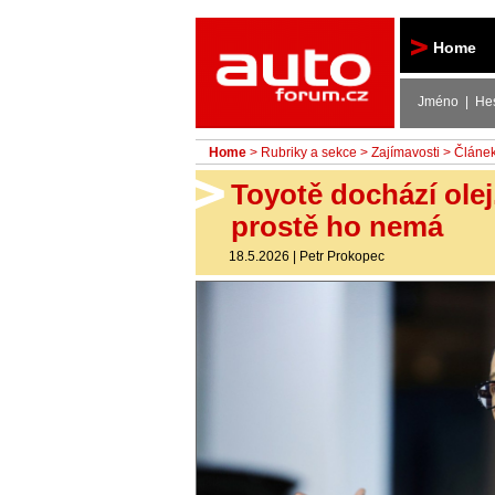
Autoforum
Home
Jméno | He
Home
>
Rubriky a sekce
>
Zajímavosti
> Článe
Toyotě dochází olej
prostě ho nemá
18.5.2026
|
Petr Prokopec