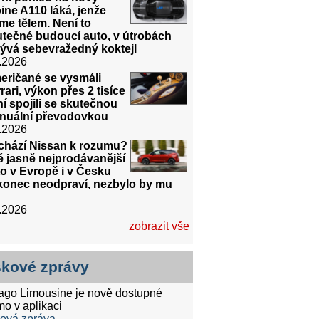
ine A110 láká, jenže
me tělem. Není to
utečné budoucí auto, v útrobách
ývá sebevražedný koktejl
.2026
eričané se vysmáli
rari, výkon přes 2 tisíce
í spojili se skutečnou
nuální převodovkou
.2026
ichází Nissan k rozumu?
 jasně nejprodávanější
o v Evropě i v Česku
konec neodpraví, nezbylo by mu
.2026
zobrazit vše
skové zprávy
tago Limousine je nově dostupné
mo v aplikaci
ková zpráva