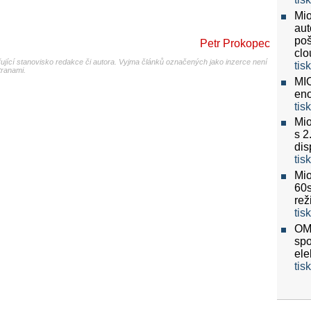
Mio
aut
poš
Petr Prokopec
clo
jící stanovisko redakce či autora. Vyjma článků označených jako inzerce není
tis
tranami.
MIO
eno
tis
Mio
s 2
dis
tis
Mio
60
re
tis
OMV
spo
ele
tis