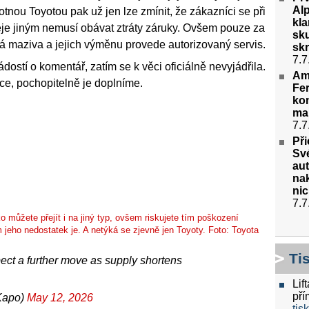
Alp
otnou Toyotou pak už jen lze zmínit, že zákazníci se při
kla
je jiným nemusí obávat ztráty záruky. Ovšem pouze za
sk
 maziva a jejich výměnu provede autorizovaný servis.
skr
7.7
dostí o komentář, zatím se k věci oficiálně nevyjádřila.
Am
ce, pochopitelně je doplníme.
Fer
kon
ma
7.7
Př
Své
aut
na
nic
7.7
o můžete přejít i na jiný typ, ovšem riskujete tím poškození
 jeho nedostatek je. A netýká se zjevně jen Toyoty. Foto: Toyota
Ti
pect a further move as supply shortens
Lif
pří
Kapo)
May 12, 2026
tis