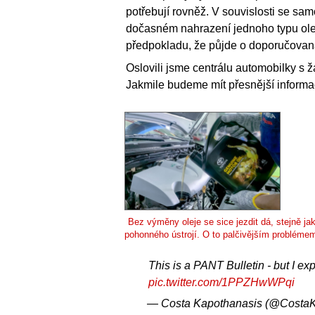
potřebují rovněž. V souvislosti se sam
dočasném nahrazení jednoho typu ole
předpokladu, že půjde o doporučovaná
Oslovili jsme centrálu automobilky s žá
Jakmile budeme mít přesnější informa
Bez výměny oleje se sice jezdit dá, stejně jak
pohonného ústrojí. O to palčivějším problémem
This is a PANT Bulletin - but I ex
pic.twitter.com/1PPZHwWPqi
— Costa Kapothanasis (@Costa