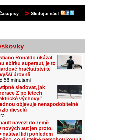
Časopisy
Sledujte nás!
eskovky
stiano Ronaldo ukázal
u sbírku superaut, je to
iardové hračkářství té
jvyšší úrovně
d 58 minutami
vtipné sledovat, jak
erace Z po letech
ektrické výchovy”
jednou objevuje nenapodobitelné
zlo dieselů
ra
nault navezl do země
 nových aut jen proto,
 naštval lidi pohledem
něco, co si stejně nemohou koupit