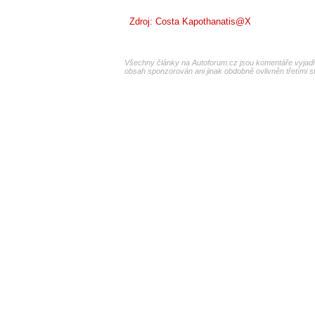
Zdroj:
Costa Kapothanatis@X
Všechny články na Autoforum.cz jsou komentáře vyjadřu
obsah sponzorován ani jinak obdobně ovlivněn třetími s