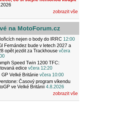
.2026
zobrazit vše
vé na MotoForum.cz
ořicích nejen o body do IRRC
12:00
l Fernández bude v letech 2027 a
8 opět jezdit za Trackhouse
včera
00
iumph Speed Twin 1200 TFC:
itovaná edice
včera 12:20
 GP Velké Británie
včera 10:00
verstone: Časový program víkendu
oGP ve Velké Británii
4.8.2026
zobrazit vše