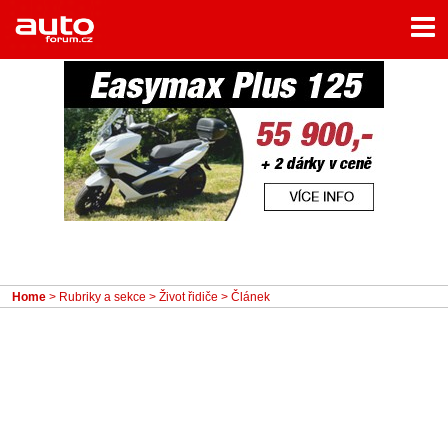
Menu
Home
Rubriky
- Testy aut
- Jízdní dojmy a další testy
- Bleskovky
- Představení
- Fascinace a historie
Home
>
Rubriky a sekce
>
Život řidiče
> Článek
- Život řidiče
- Tuning
- Technika
- Zajímavosti