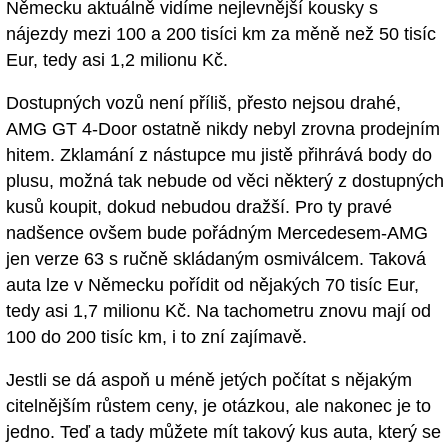
Německu aktuálně vidíme nejlevnější kousky s
nájezdy mezi 100 a 200 tisíci km za měně než 50 tisíc
Eur, tedy asi 1,2 milionu Kč.
Dostupných vozů není příliš, přesto nejsou drahé,
AMG GT 4-Door ostatně nikdy nebyl zrovna prodejním
hitem. Zklamání z nástupce mu jistě přihrává body do
plusu, možná tak nebude od věci některý z dostupných
kusů koupit, dokud nebudou dražší. Pro ty pravé
nadšence ovšem bude pořádným Mercedesem-AMG
jen verze 63 s ručně skládaným osmiválcem. Taková
auta lze v Německu pořídit od nějakých 70 tisíc Eur,
tedy asi 1,7 milionu Kč. Na tachometru znovu mají od
100 do 200 tisíc km, i to zní zajímavě.
Jestli se dá aspoň u méně jetých počítat s nějakým
citelnějším růstem ceny, je otázkou, ale nakonec je to
jedno. Teď a tady můžete mít takový kus auta, který se