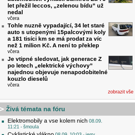
let přežil leccos, „zelenou bídu” už
nedal
včera
Tohle nuzně vypadající, 34 let staré
auto s utopenými 15palcovými koly
a 181 tisíci km se má prodat za víc
než 1 milion Kč. A není to překlep
včera
Je vtipné sledovat, jak generace Z
po letech „elektrické výchovy”
najednou objevuje nenapodobitelné
kouzlo dieselů
včera
zobrazit vše
Živá témata na fóru
Elektromobily a vse kolem nich
08.09.
11:21
- šmoula
Cyklistické vlákno
08.09. 10:03
- jerry