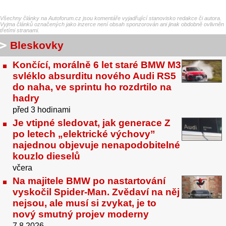
Všechny články na Autoforum.cz jsou komentáře vyjadřující stanovisko redakce či autora.
Vyjma článků označených jako inzerce není obsah sponzorován ani jinak obdobně ovlivněn
třetími stranami.
Bleskovky
Končící, morálně 6 let staré BMW M3
svléklo absurditu nového Audi RS5
do naha, ve sprintu ho rozdrtilo na
hadry
před 3 hodinami
Je vtipné sledovat, jak generace Z
po letech „elektrické výchovy”
najednou objevuje nenapodobitelné
kouzlo dieselů
včera
Na majitele BMW po nastartování
vyskočil Spider-Man. Zvědaví na něj
nejsou, ale musí si zvykat, je to
nový smutný projev moderny
7.8.2026