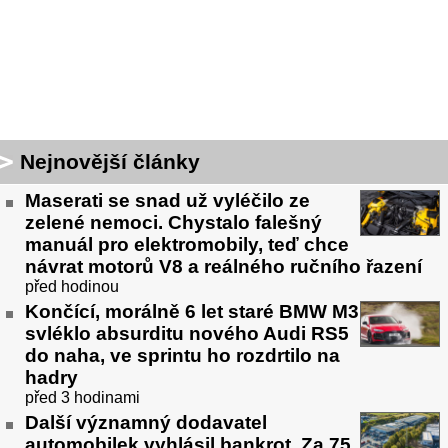
Nejnovější články
Maserati se snad už vyléčilo ze
zelené nemoci. Chystalo falešný
manuál pro elektromobily, teď chce
návrat motorů V8 a reálného ručního řazení
před hodinou
Končící, morálně 6 let staré BMW M3
svléklo absurditu nového Audi RS5
do naha, ve sprintu ho rozdrtilo na
hadry
před 3 hodinami
Další významný dodavatel
automobilek vyhlásil bankrot. Za 75