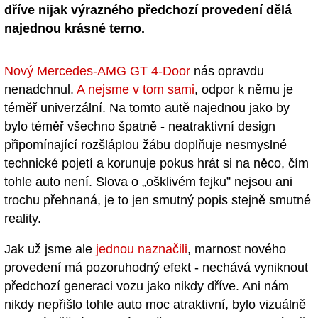
dříve nijak výrazného předchozí provedení dělá
najednou krásné terno.
Nový Mercedes-AMG GT 4-Door
nás opravdu
nenadchnul.
A nejsme v tom sami
, odpor k němu je
téměř univerzální. Na tomto autě najednou jako by
bylo téměř všechno špatně - neatraktivní design
připomínající rozšláplou žábu doplňuje nesmyslné
technické pojetí a korunuje pokus hrát si na něco, čím
tohle auto není. Slova o „ošklivém fejku” nejsou ani
trochu přehnaná, je to jen smutný popis stejně smutné
reality.
Jak už jsme ale
jednou naznačili
, marnost nového
provedení má pozoruhodný efekt - nechává vyniknout
předchozí generaci vozu jako nikdy dříve. Ani nám
nikdy nepřišlo tohle auto moc atraktivní, bylo vizuálně