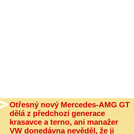
- Ostatní
Diskuzní fórum
Sledujte nás!
Otřesný nový Mercedes-AMG GT
dělá z předchozí generace
krasavce a terno, ani manažer
VW donedávna nevěděl, že ji