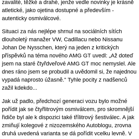
zavalité, těžké a drahé, jenže vedle novinky je krásně
atletické, jako ojetina dostupné a především -
autenticky osmiválcové.
Situaci za nás nejlépe shrnul na sociálních sítích
dlouholetý manažer VW, Cadillacu nebo Nissanu
Johan De Nysschen, který na jeden z kritických
příspěvků na téma nového AMG GT uvedl: „Až doteď
jsem na staré čtyřdveřové AMG GT moc nemyslel. Ale
dnes ráno jsem se probudil a uvědomil si, že najednou
vypadá naprosto úžasně.” Tyhle pocity z nadšenců
zažil kdekdo...
Jak už padlo, předchozí generaci vozu bylo možné
pořídit jak se čtyřlitrovým osmiválcem, pro skromnější
řidiče byl ale k dispozici také třílitrový šestiválec. A jak
zmiňují kolegové z nizozemského Autoblogu, zrovna
druhá uvedená varianta se dá pořídit vcelku levně. V