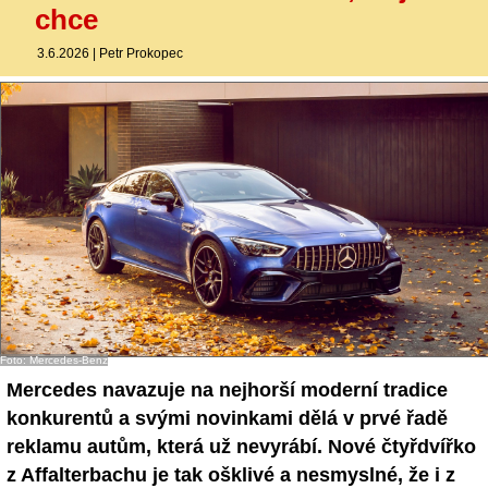
chce
3.6.2026
|
Petr Prokopec
Foto: Mercedes-Benz
Mercedes navazuje na nejhorší moderní tradice
konkurentů a svými novinkami dělá v prvé řadě
reklamu autům, která už nevyrábí. Nové čtyřdvířko
z Affalterbachu je tak ošklivé a nesmyslné, že i z