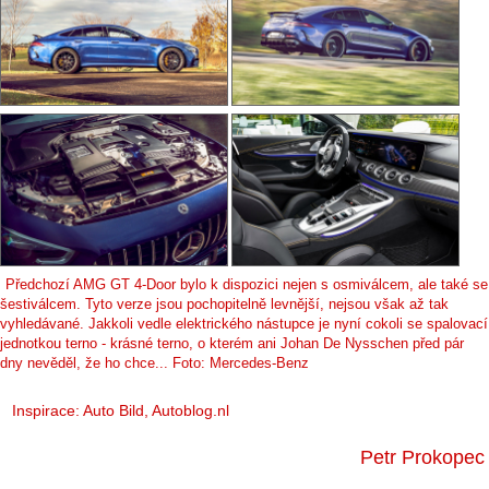
Předchozí AMG GT 4-Door bylo k dispozici nejen s osmiválcem, ale také se
šestiválcem. Tyto verze jsou pochopitelně levnější, nejsou však až tak
vyhledávané. Jakkoli vedle elektrického nástupce je nyní cokoli se spalovací
jednotkou terno - krásné terno, o kterém ani Johan De Nysschen před pár
dny nevěděl, že ho chce... Foto: Mercedes-Benz
Inspirace:
Auto Bild
,
Autoblog.nl
Petr Prokopec