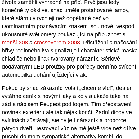
života zaměřili výhradně na příď. Pryč jsou tedy
konečně ty ošklivé, snad uměle protahované lampy,
které stárnuly rychleji než dopékané pečivo.
Dominantním poznávacím znakem jsou nové, vespod
ukousnuté světlomety poukazující na příbuznost s
menší 308
a
crossoverem 2008
. Přistřižení a načesání
hřívy rodinného lva signalizuje i charakteristická maska
chladiče nebo jinak tvarovaný nárazník. Sériově
dodávanými LED proužky pro potřeby denního svícení
automobilka dohání ujíždějící vlak.
Pokud by snad zákazníci volali „chceme víc!“, dealer
vytáhne ceník s novými laky a koly a ukáže také na
záď s nápisem Peugeot pod logem. Tím představení
novinek exteriéru ale tak nějak končí. Zadní diody ve
svítilnách zůstávají, stejný je i nárazník a proporce
pátých dveří. Testovací vůz na mě ještě více než dříve
působí dojmem sympatické alternativy kombi, do