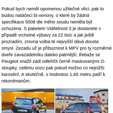
Pokud bych neměl opomenou užitečné věci, pak to
budou natáčecí bi-xenony, o které by žádná
specifikace 5008 dle mého soudu neměla být
ochuzena. S paketem Viditelnost 3 je dostanete v
případě vrcholné výbavy za 22 tisíc a jak ještě
prozradím, zrovna volba té nejvyšší dává docela
smysl. Zezadu už je příbuznost k MPV pro ty rozměrné
dveře zavazadelníku daleko patrnější, třebaže se
Peugeot snažil zádi odlehčit černě maskovanými D-
sloupky, celému vozu pak pokud možno co nejnižší
karosérií. A skutečně, s hodnotou 1,65 metru patří k
rekordmanům.