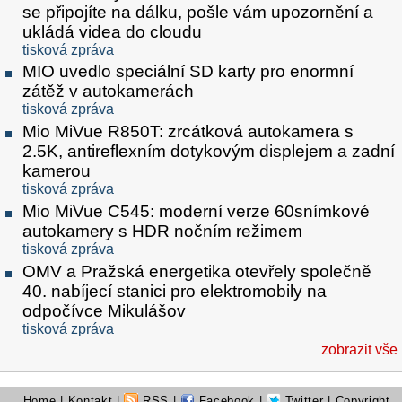
se připojíte na dálku, pošle vám upozornění a
ukládá videa do cloudu
tisková zpráva
MIO uvedlo speciální SD karty pro enormní
zátěž v autokamerách
tisková zpráva
Mio MiVue R850T: zrcátková autokamera s
2.5K, antireflexním dotykovým displejem a zadní
kamerou
tisková zpráva
Mio MiVue C545: moderní verze 60snímkové
autokamery s HDR nočním režimem
tisková zpráva
OMV a Pražská energetika otevřely společně
40. nabíjecí stanici pro elektromobily na
odpočívce Mikulášov
tisková zpráva
zobrazit vše
Home
|
Kontakt
|
RSS
|
Facebook
|
Twitter
| Copyright