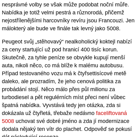
nesprávné volby se však může podobat noční můře.
Nabídka je totiž velmi pestrá a různorodá, přičemž
nejostřílenějšími harcovníky revíru jsou Francouzi. Jen
málokterý ale bude ve finále tak levný jako 5008.
Peugeot svůj „stěhovavý“ nealkoholický koktejl nabízí
za ceny startující už pod hranicí 400 tisíc korun.
Skutečně, za tyhle peníze se obvykle kupují menší
auta, nikoli něco, co má blíže k malému autobusu.
Případ testovaného vozu má k čtyřsettisícové metě
daleko, ale prozradím, že jeho cenová politika za
probádání stojí. Něco málo přes půl milionu za
turbodiesel a pět regulérních míst přeci není vůbec
špatná nabídka. Vyvstává tedy jen otázka, zda si
dokázala už čtyřletá, třebaže nedávno
faceliftovaná
5008
uchovat své dobré jméno a zda jí modernizace
dodala nějaký ten vítr do plachet. Odpověď se pokusí
dát následující recenze.