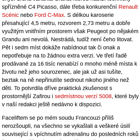
spřízněné C4 Picasso, dále třeba konkurenční
Renault
Scénic
nebo
Ford C-Max
. S délkou karoserie
přesahující 4,5 metru, rozvorem 2,73 metru a dobře
využitým vnitřním prostorem však Peugeot po nějakém
Grandu ani nevolá. Nestrádá, tudíž není čeho litovat.
Pět i sedm míst dokáže nabídnout tak či onak a
nepotřebuje na to žádnou extra verzi. Ve třetí řadě
prodávané za 16 tisíc nenabízí o mnoho méně místa k
životu než jeho sourozenec, ale jak už asi tušíte,
beztak na ně nepřinutíte sednout nikoho jiného než
děti. To potvrdila dříve praktická zkušenost s
prostornější Zafirou i
sedmístnou verzí 5008
, které byly
v naší redakci ještě nedávno k dispozici.
Faceliftem se po mém soudu Francouzi příliš
nerozšoupli, na všechno se vykašlali a veškeré úsilí
související s vpíchnutím adrenalinu do posledních roků