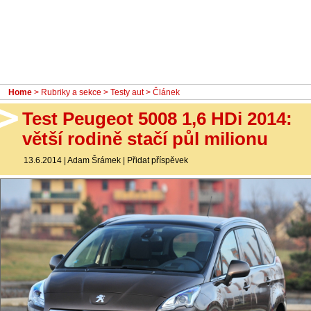
- Ostatní
Diskuzní fórum
Sledujte nás!
Home
>
Rubriky a sekce
>
Testy aut
> Článek
Test Peugeot 5008 1,6 HDi 2014:
větší rodině stačí půl milionu
13.6.2014
|
Adam Šrámek
|
Přidat příspěvek