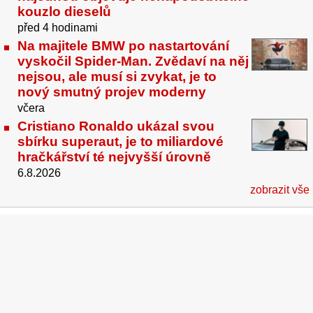
kouzlo dieselů
před 4 hodinami
Na majitele BMW po nastartování
vyskočil Spider-Man. Zvědaví na něj
nejsou, ale musí si zvykat, je to
nový smutný projev moderny
včera
Cristiano Ronaldo ukázal svou
sbírku superaut, je to miliardové
hračkářství té nejvyšší úrovně
6.8.2026
zobrazit vše