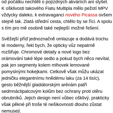
od počátku nechtěli o pojízdných akváriích ani slyšet.
K ošklivosti takového Fiatu Multipla mělo pežotí MPV
vždycky daleko, k extravaganci
nového Picassa
ovšem
stejně tak. Zlatá střední cesta, chtělo by se říci. A spolu
s tím pro mě osobně také nejlepší možné řešení.
Svěžejší příď jednoznačně omlazuje a dodává trochu
té moderny, řekl bych, že opticky vůz nepatrně
rozšiřuje. Chromové detaily a nové logo bez
orámování také lépe sedlo a pokud bych něco nevítal,
pak jen segmenty kolem mlhovek lemované
pomyslnými hokejkami. Celkově však můžu ukázat
jedničku elegantnímu hnědému laku (za 14 tisíc),
gesto běžnější gladiátorským arénám patří
sedmnáctipalcovým kolům bez ochrany proti otěru
obrubníků. Jejich design není vůbec ošklivý, prakticky
však pěkné při troše té nešikovnosti dlouho zůstat
nemusejí.