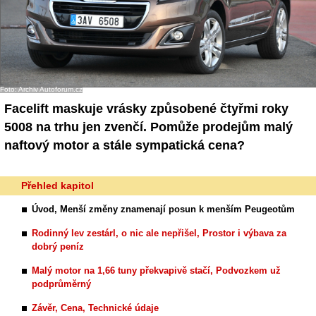
Foto: Archiv Autoforum.cz
Facelift maskuje vrásky způsobené čtyřmi roky
5008 na trhu jen zvenčí. Pomůže prodejům malý
naftový motor a stále sympatická cena?
Přehled kapitol
Úvod, Menší změny znamenají posun k menším Peugeotům
Rodinný lev zestárl, o nic ale nepřišel, Prostor i výbava za
dobrý peníz
Malý motor na 1,66 tuny překvapivě stačí, Podvozkem už
podprůměrný
Závěr, Cena, Technické údaje