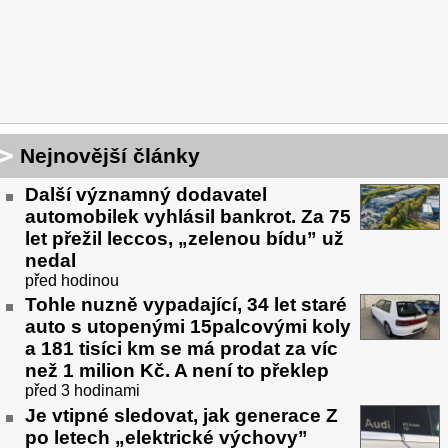
Nejnovější články
Další významný dodavatel
automobilek vyhlásil bankrot. Za 75
let přežil leccos, „zelenou bídu” už
nedal
před hodinou
Tohle nuzně vypadající, 34 let staré
auto s utopenými 15palcovými koly
a 181 tisíci km se má prodat za víc
než 1 milion Kč. A není to překlep
před 3 hodinami
Je vtipné sledovat, jak generace Z
po letech „elektrické výchovy”