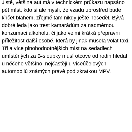
Jistě, většina aut má v technickém průkazu napsáno
pět míst, kdo si ale myslí, že vzadu uprostřed bude
křičet blahem, zřejmě tam nikdy ještě neseděl. Bývá
dobré leda jako trest kamarádům za nadměrnou
konzumaci alkoholu, či jako velmi krátká přepravní
příležitost další osobě, která by jinak musela volat taxi.
Tři a více plnohodnotnějších míst na sedadlech
umístěných za B-sloupky musí otcové od rodin hledat
u něčeho většího, nejčastěji u víceúčelových
automobilů známých právě pod zkratkou MPV.