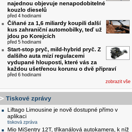
najednou objevuje nenapodobitelné
kouzlo dieselů
před 4 hodinami
Číňané za 1,6 miliardy koupili další
kus zahraniční automobilky, teď už
jdou po Korejcích
před 5 hodinami
Start-stop pryč, mild-hybrid pryč. Z
dalšího auta mizí regulacemi
vydupané hlouposti, které vás za
každou ušetřenou korunu o dvě připraví
před 6 hodinami
zobrazit vše
Tiskové zprávy
Liftago Limousine je nově dostupné přímo v
aplikaci
tisková zpráva
Mio MiSentry 12T, tříkanálová autokamera, k níž