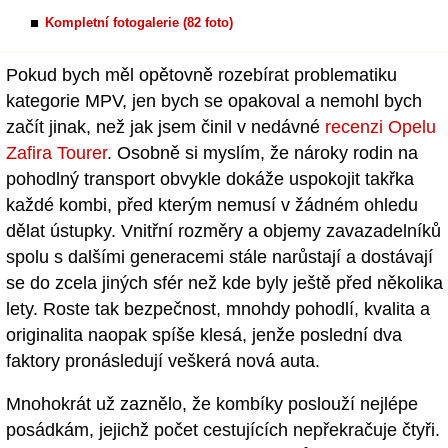
Kompletní fotogalerie (82 foto)
Pokud bych měl opětovně rozebírat problematiku
kategorie MPV, jen bych se opakoval a nemohl bych
začít jinak, než jak jsem činil v nedávné
recenzi Opelu
Zafira Tourer
. Osobně si myslím, že nároky rodin na
pohodlný transport obvykle dokáže uspokojit takřka
každé kombi, před kterým nemusí v žádném ohledu
dělat ústupky. Vnitřní rozměry a objemy zavazadelníků
spolu s dalšími generacemi stále narůstají a dostávají
se do zcela jiných sfér než kde byly ještě před několika
lety. Roste tak bezpečnost, mnohdy pohodlí, kvalita a
originalita naopak spíše klesá, jenže poslední dva
faktory pronásledují veškerá nová auta.
Mnohokrát už zaznělo, že kombíky poslouží nejlépe
posádkám, jejichž počet cestujících nepřekračuje čtyři.