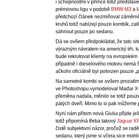
i schopnostmi v přímce totiž představ
prémiovou ligu v podobě
BMW M3
a
předchozí článek nezmiňoval záměrně
kruhů totiž nabízejí pouze kombík, z
sáhnout pouze po sedanu.
Dá se ovšem předpokládat, že tato sit
výrazným návratem na americký trh, 
bude rekrutovat klienty na evropském
případně i dieselového motoru nemá ša
ačkoliv oficiálně byl potvrzen pouze „
Na samotné kombi se ovšem prozatím mů
ve Photoshopu vymodeloval Maďar X-To
přeměna nadala, měnilo se totiž pouze
pátých dveří. Mimo to si pak můžeme p
Nyní nám přitom nová Giulia přijde je
totiž připomíná třeba takový
Jaguar XF
čistě subjektivní názor, pročež se rad
sedanu, který jsme si včera sice mohli