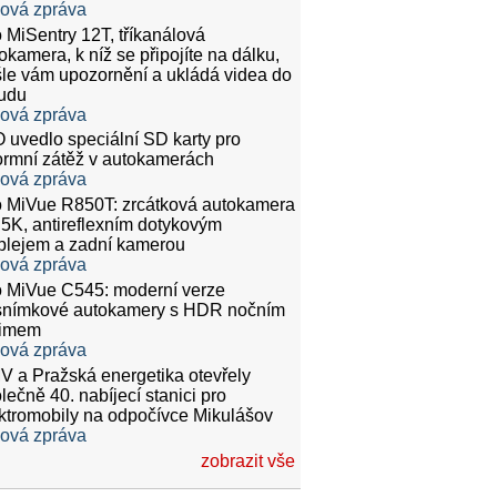
ková zpráva
 MiSentry 12T, tříkanálová
okamera, k níž se připojíte na dálku,
le vám upozornění a ukládá videa do
udu
ková zpráva
 uvedlo speciální SD karty pro
rmní zátěž v autokamerách
ková zpráva
 MiVue R850T: zrcátková autokamera
.5K, antireflexním dotykovým
plejem a zadní kamerou
ková zpráva
 MiVue C545: moderní verze
snímkové autokamery s HDR nočním
žimem
ková zpráva
 a Pražská energetika otevřely
lečně 40. nabíjecí stanici pro
ktromobily na odpočívce Mikulášov
ková zpráva
zobrazit vše