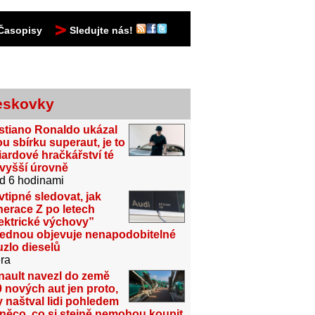
Časopisy
Sledujte nás!
eskovky
stiano Ronaldo ukázal
u sbírku superaut, je to
iardové hračkářství té
jvyšší úrovně
d 6 hodinami
vtipné sledovat, jak
erace Z po letech
ektrické výchovy”
jednou objevuje nenapodobitelné
zlo dieselů
ra
nault navezl do země
 nových aut jen proto,
 naštval lidi pohledem
něco, co si stejně nemohou koupit