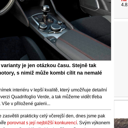
4.8
 varianty je jen otázkou času. Stejně tak
otory, s nimiž může kombi cílit na nemalé
ímek interiéru v lepší kvalitě, který umožňuje detailní
 verzi Quadrifoglio Verde, a tak můžeme vidět třeba
še v přiložené galerii...
 zasvětili prakticky celý včerejší den, dnes jsme pak
píře
porovnat s její nejbližší konkurencí
. Svým výkonem