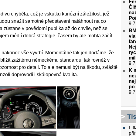
Fer
Čí
nab
odivu chyběla, což je vskutku kuriózní záležitost, jež
Poř
udou snažit samotné představení natáhnout na co
9.7
ka zůstane v povědomí publika až do chvíle, než se
BM
jem médií dobrá strategie, časem by ale mohla začít
vla
fan
Nej
ryc
se nakonec vše vyvrbí. Momentálně tak jen dodáme, že
mil
á blížit zažitému německému standardu, tak rovněž v
9.7
zornost pro detail. To ale nemusí být na škodu, zvláště
K m
zoli doprovodí i skálopevná kvalita.
ne
nej
po 
9.7
Ti
Lif
pří