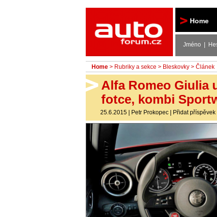
Autoforum
Home
Jméno | He
Home
>
Rubriky a sekce
>
Bleskovky
> Článek
Alfa Romeo Giulia uk
fotce, kombi Sport
25.6.2015
|
Petr Prokopec
|
Přidat příspěvek