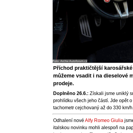
Foto: Archiv Autoforum.cz
Příchod praktičtější karosářské
můžeme vsadit i na dieselové m
prodeje.
Doplněno 26.6.:
Získali jsme uniklý sn
prohlídku všech jeho částí. Jde opět o
tachometr cejchovaný až do 330 km/h. V
Odhalení nové
Alfy Romeo Giulia
jsme
italskou novinku mohli alespoň na pa