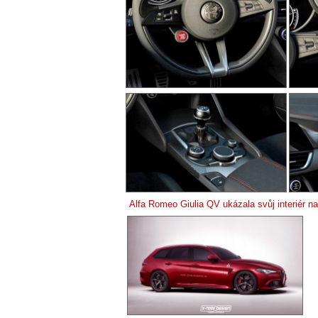
Alfa Romeo Giulia QV ukázala svůj interiér na p