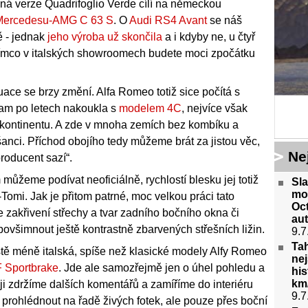
ená verze Quadrifoglio Verde cílí na německou
Mercedesu-AMG C 63 S
. O
Audi RS4 Avant
se náš
 - jednak
jeho výroba už skončila
a i kdyby ne, u čtyř
atímco v italských showroomech budete moci zpočátku
uace se brzy změní. Alfa Romeo totiž sice počítá s
kam po letech nakoukla s
modelem 4C
, nejvíce však
 kontinentu. A zde v mnoha zemích bez kombíku a
nci. Příchod obojího tedy můžeme brát za jistou věc,
Ne
producent sazí“.
žeme podívat neoficiálně, rychlostí blesku jej totiž
Sl
mo
mi. Jak je přitom patrné, moc velkou práci tato
Oct
 zakřivení střechy a tvar zadního bočního okna či
aut
ovšimnout ještě kontrastně zbarvených střešních ližin.
9.7
Tah
ště méně italská, spíše než klasické modely Alfy Romeo
nej
 Sportbrake
. Jde ale samozřejmě jen o úhel pohledu a
his
km/
ěji zdržíme dalších komentářů a zamíříme do interiéru
9.7
 prohlédnout na řadě živých fotek, ale pouze přes boční