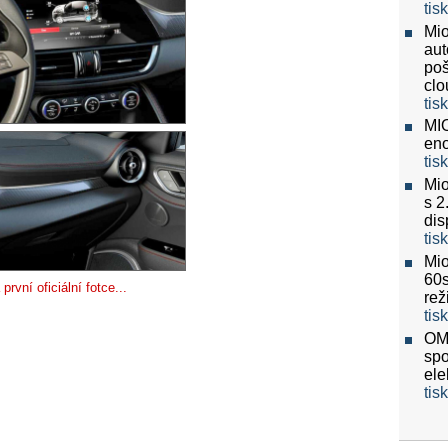
tis
Mio
aut
poš
clo
tis
MIO
eno
tis
Mio
s 2
dis
tis
Mio
60
rvní oficiální fotce...
re
tis
OMV
spo
ele
tis