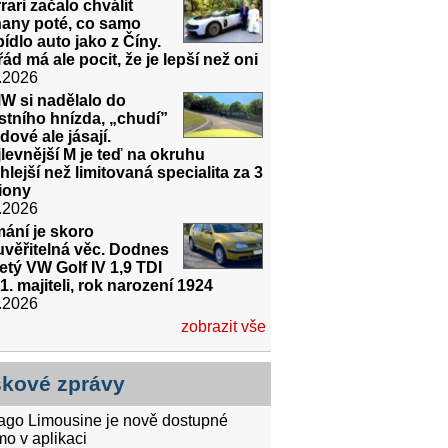
rari začalo chválit
ňany poté, co samo
ídlo auto jako z Číny.
ád má ale pocit, že je lepší než oni
.2026
W si nadělalo do
stního hnízda, „chudí”
dové ale jásají.
levnější M je teď na okruhu
hlejší než limitovaná specialita za 3
iony
.2026
ání je skoro
uvěřitelná věc. Dodnes
etý VW Golf IV 1,9 TDI
1. majiteli, rok narození 1924
.2026
zobrazit vše
skové zprávy
tago Limousine je nově dostupné
mo v aplikaci