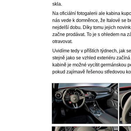
skla.
Na oficiální fotogalerii ale kabina kup
nás vede k domněnce, že Italové se b
nejdelší dobu. Díky tomu jejich novin
začne prodávat. To je s ohledem na zá
otravovat.
Uvidíme tedy v příštích týdnech, jak 
stejně jako se vzhled exteriéru začín
kabině je možné vycítit germánskou po
pokud zajímavě řešenou středovou kon