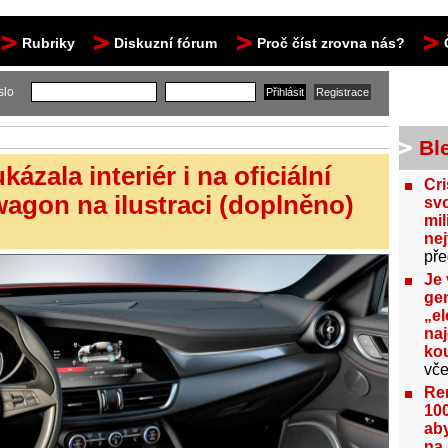
Rubriky
Diskuzní fórum
Proč číst zrovna nás?
slo
Bl
ázala interiér i na oficiální
Cri
wagon na ilustraci (doplněno)
svo
mil
ne
pře
Je 
gen
„el
na
kou
vče
Re
100
aby
na 