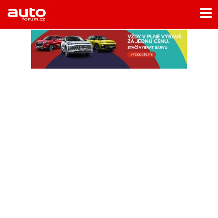
Menu
Home
Rubriky
- Testy aut
- Jízdní dojmy a další testy
- Bleskovky
- Představení
- Fascinace a historie
- Život řidiče
- Tuning
- Technika
- Zajímavosti