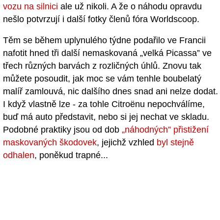
vozu na silnici
ale už nikoli. A že o náhodu opravdu
nešlo potvrzují i další fotky členů fóra Worldscoop.
Těm se během uplynulého týdne podařilo ve Francii
nafotit hned tři další nemaskovaná „velká Picassa” ve
třech různých barvách z rozličných úhlů. Znovu tak
můžete posoudit, jak moc se vám tenhle boubelatý
malíř zamlouvá, nic dalšího dnes snad ani nelze dodat.
I když vlastně lze - za tohle Citroënu nepochválíme,
buď má auto představit, nebo si jej nechat ve skladu.
Podobné praktiky jsou od dob
„náhodných” přistižení
maskovaných škodovek
, jejichž vzhled
byl stejně
odhalen
, poněkud trapné...