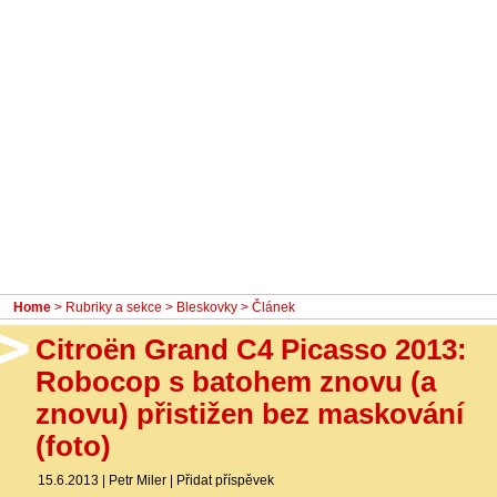
- Ostatní
Diskuzní fórum
Sledujte nás!
Home
>
Rubriky a sekce
>
Bleskovky
> Článek
Citroën Grand C4 Picasso 2013:
Robocop s batohem znovu (a
znovu) přistižen bez maskování
(foto)
15.6.2013
|
Petr Miler
|
Přidat příspěvek