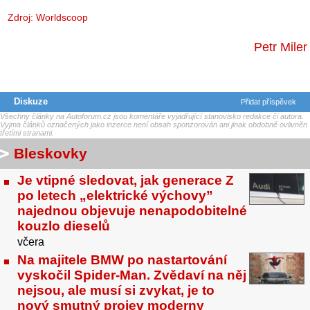
Zdroj:
Worldscoop
Petr Miler
Diskuze
Přidat příspěvek
Všechny články na Autoforum.cz jsou komentáře vyjadřující stanovisko redakce či autora.
Vyjma článků označených jako inzerce není obsah sponzorován ani jinak obdobně ovlivněn
třetími stranami.
Bleskovky
Je vtipné sledovat, jak generace Z
po letech „elektrické výchovy”
najednou objevuje nenapodobitelné
kouzlo dieselů
včera
Na majitele BMW po nastartování
vyskočil Spider-Man. Zvědaví na něj
nejsou, ale musí si zvykat, je to
nový smutný projev moderny