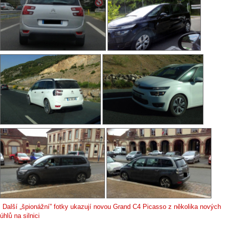
Další „špionážní” fotky ukazují novou Grand C4 Picasso z několika nových
úhlů na silnici