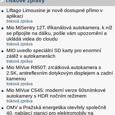
Tiskové zprávy
Liftago Limousine je nově dostupné přímo v
aplikaci
tisková zpráva
Mio MiSentry 12T, tříkanálová autokamera, k níž
se připojíte na dálku, pošle vám upozornění a
ukládá videa do cloudu
tisková zpráva
MIO uvedlo speciální SD karty pro enormní
zátěž v autokamerách
tisková zpráva
Mio MiVue R850T: zrcátková autokamera s
2.5K, antireflexním dotykovým displejem a zadní
kamerou
tisková zpráva
Mio MiVue C545: moderní verze 60snímkové
autokamery s HDR nočním režimem
tisková zpráva
OMV a Pražská energetika otevřely společně
40. nabíjecí stanici pro elektromobily na