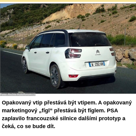
Foto: Archiv Autoforum.cz
Opakovaný vtip přestává být vtipem. A opakovaný
marketingový „fígl” přestává být fíglem. PSA
zaplavilo francouzské silnice dalšími prototyp a
čeká, co se bude dít.