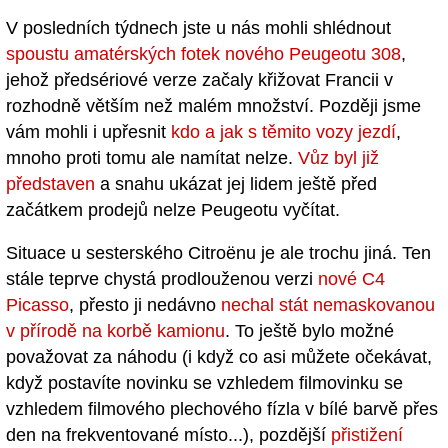
V posledních týdnech jste u nás mohli shlédnout
spoustu amatérských fotek nového Peugeotu 308
,
jehož předsériové verze začaly křižovat Francii v
rozhodně větším než malém množství. Později jsme
vám mohli i upřesnit
kdo a jak s těmito vozy jezdí
,
mnoho proti tomu ale namítat nelze.
Vůz byl již
představen
a snahu ukázat jej lidem ještě před
začátkem prodejů nelze Peugeotu vyčítat.
Situace u sesterského Citroënu je ale trochu jiná. Ten
stále teprve chystá prodlouženou verzi
nové C4
Picasso
, přesto ji nedávno
nechal stát nemaskovanou
v přírodě na korbě kamionu
. To ještě bylo možné
považovat za náhodu (i když co asi můžete očekávat,
když postavíte novinku se vzhledem filmovinku se
vzhledem filmového plechového fízla v bílé barvě přes
den na frekventované místo...), pozdější
přistižení