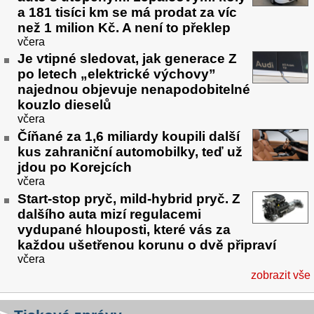
a 181 tisíci km se má prodat za víc
než 1 milion Kč. A není to překlep
včera
Je vtipné sledovat, jak generace Z
po letech „elektrické výchovy”
najednou objevuje nenapodobitelné
kouzlo dieselů
včera
Číňané za 1,6 miliardy koupili další
kus zahraniční automobilky, teď už
jdou po Korejcích
včera
Start-stop pryč, mild-hybrid pryč. Z
dalšího auta mizí regulacemi
vydupané hlouposti, které vás za
každou ušetřenou korunu o dvě připraví
včera
zobrazit vše