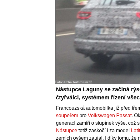
Foto: Archiv Autoforum.cz
Nástupce Laguny se začíná rýso
čtyřválci, systémem řízení vše
Francouzská automobilka již před tře
soupeřem
pro
Volkswagen Passat
. O
generací zamíří o stupínek výše, což s
Nástupce
totiž zaskočí i za model
Lati
zemích ovšem zaujal. I díky tomu, že 