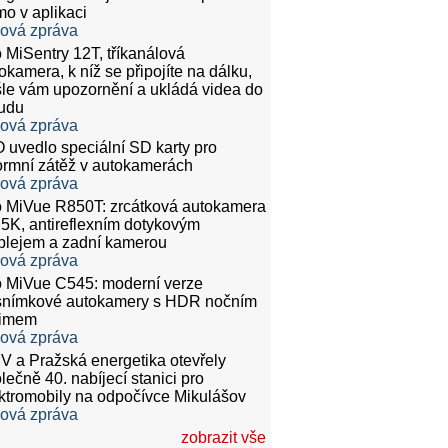
mo v aplikaci
ková zpráva
 MiSentry 12T, tříkanálová
okamera, k níž se připojíte na dálku,
le vám upozornění a ukládá videa do
udu
ková zpráva
 uvedlo speciální SD karty pro
rmní zátěž v autokamerách
ková zpráva
 MiVue R850T: zrcátková autokamera
.5K, antireflexním dotykovým
plejem a zadní kamerou
ková zpráva
 MiVue C545: moderní verze
snímkové autokamery s HDR nočním
žimem
ková zpráva
 a Pražská energetika otevřely
lečně 40. nabíjecí stanici pro
ktromobily na odpočívce Mikulášov
ková zpráva
zobrazit vše