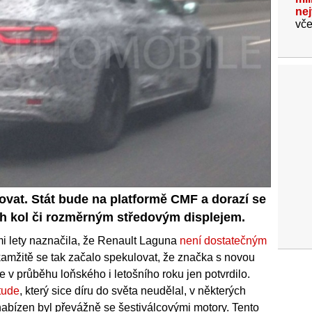
ne
vče
vat. Stát bude na platformě CMF a dorazí se
ch kol či rozměrným středovým displejem.
mi lety naznačila, že Renault Laguna
není dostatečným
kamžitě se tak začalo spekulovat, že značka s novou
e v průběhu loňského i letošního roku jen potvrdilo.
tude
, který sice díru do světa neudělal, v některých
nabízen byl převážně se šestiválcovými motory. Tento