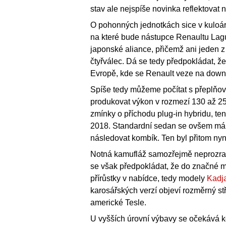
stav ale nejspíše novinka reflektovat 
O pohonných jednotkách sice v kuloá
na které bude nástupce Renaultu Lagun
japonské aliance, přičemž ani jeden z 
čtyřválec. Dá se tedy předpokládat, ž
Evropě, kde se Renault veze na down
Spíše tedy můžeme počítat s přeplňov
produkovat výkon v rozmezí 130 až 25
zmínky o příchodu plug-in hybridu, te
2018. Standardní sedan se ovšem má uk
následovat kombík. Ten byl přitom nyn
Notná kamufláž samozřejmě neprozra
se však předpokládat, že do značné m
přírůstky v nabídce, tedy modely
Kadj
karosářských verzí objeví rozměrný stř
americké Tesle.
U vyšších úrovní výbavy se očekává 