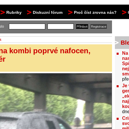
Rubriky
Diskuzní fórum
Proč číst zrovna nás?
slo
k
Bl
na kombi poprvé nafocen,
Na
ér
nas
Spi
nej
sm
pře
Je 
gen
„el
na
kou
dn
Cri
svo
mil