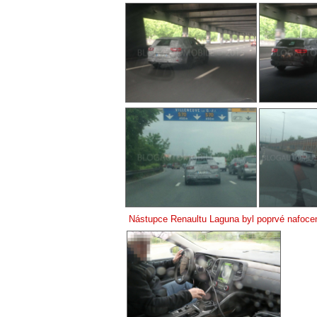
Nástupce Renaultu Laguna byl poprvé nafocen