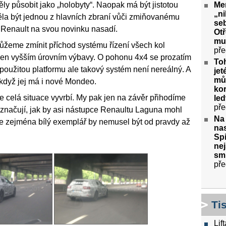
y působit jako „holobyty“. Naopak má být jistotou
Me
„ni
ěla být jednou z hlavních zbraní vůči zmiňovanému
seb
 Renault na svou novinku nasadí.
Ot
mu
žeme zmínit příchod systému řízení všech kol
pře
zen vyšším úrovním výbavy. O pohonu 4x4 se prozatím
To
oužitou platformu ale takový systém není nereálný. A
jet
můž
 když jej má i nové Mondeo.
kor
se celá situace vyvrbí. My pak jen na závěr přihodíme
le
pře
 naznačují, jak by asi nástupce Renaultu Laguna mohl
Na
že zejména bílý exemplář by nemusel být od pravdy až
nas
Spi
nej
sm
pře
Ti
Lif