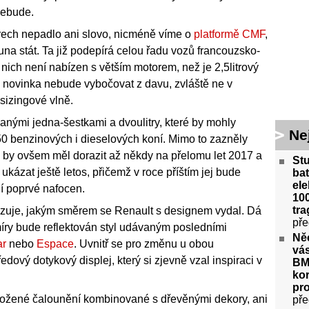
nebude.
rech nepadlo ani slovo, nicméně víme o
platformě CMF
,
a stát. Ta již podepírá celou řadu vozů francouzsko-
nich není nabízen s větším motorem, než je 2,5litrový
e novinka nebude vybočovat z davu, zvláště ne v
sizingové vlně.
anými jedna-šestkami a dvoulitry, které by mohly
Ne
0 benzinových i dieselových koní. Mimo to zazněly
n by ovšem měl dorazit až někdy na přelomu let 2017 a
St
ázat ještě letos, přičemž v roce příštím jej bude
bat
ele
í poprvé nafocen.
100
tra
zuje, jakým směrem se Renault s designem vydal. Dá
pře
íry bude reflektován styl udávaným posledními
Ně
ar
nebo
Espace
. Uvnitř se pro změnu u obou
vás
edový dotykový displej, který si zjevně vzal inspiraci v
BM
kor
pr
kožené čalounění kombinované s dřevěnými dekory, ani
pře