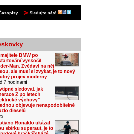
Časopisy
Sledujte nás!
eskovky
 majitele BMW po
tartování vyskočil
der-Man. Zvědaví na něj
sou, ale musí si zvykat, je to nový
utný projev moderny
d 7 hodinami
vtipné sledovat, jak
erace Z po letech
ektrické výchovy”
jednou objevuje nenapodobitelné
zlo dieselů
es
stiano Ronaldo ukázal
u sbírku superaut, je to
iardové hračkářství té