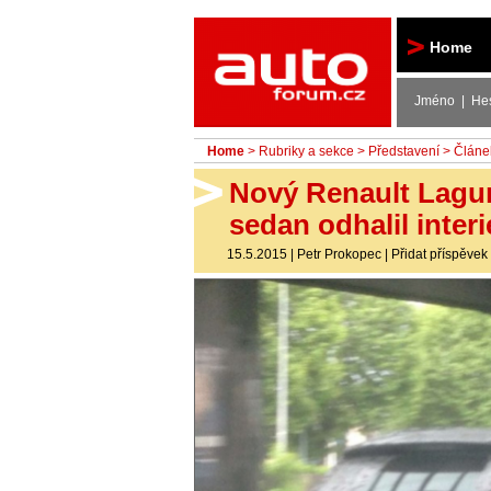
Autoforum
Home
Jméno | He
Home
>
Rubriky a sekce
>
Představení
> Článe
Nový Renault Lagu
sedan odhalil interi
15.5.2015
|
Petr Prokopec
|
Přidat příspěvek