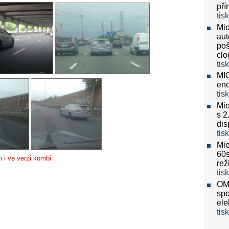
pří
tis
Mio
aut
poš
clo
tis
MIO
eno
tis
Mio
s 2
dis
tis
Mio
60
 i ve verzi kombi
re
tis
OMV
spo
ele
tis