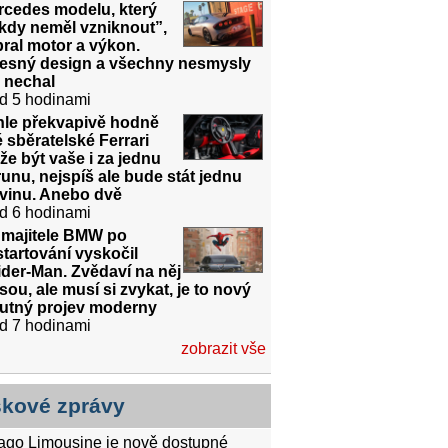
rcedes modelu, který
kdy neměl vzniknout”,
ral motor a výkon.
řesný design a všechny nesmysly
 nechal
d 5 hodinami
hle překvapivě hodně
é sběratelské Ferrari
e být vaše i za jednu
unu, nejspíš ale bude stát jednu
dvinu. Anebo dvě
d 6 hodinami
 majitele BMW po
tartování vyskočil
der-Man. Zvědaví na něj
sou, ale musí si zvykat, je to nový
utný projev moderny
d 7 hodinami
zobrazit vše
skové zprávy
tago Limousine je nově dostupné