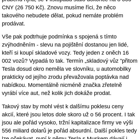
CNY (26 750 Kč). Znovu musíme říci, že něco
takového nebudete dělat, pokud nemáte problém
prodávat.
Vše pak podtrhuje podmínka s spojená s tímto
zvýhodněním - slevu na pojištění dostanou jen lidé,
kteří si koupí skladové vozy. Tedy jeden z oněch 16
002 vozů? Vypadá to tak. Termín „skladový vůz ”přitom
Tesla dosud okro neměla ve slovníku, u automobilky
prakticky od jejího zrodu převažovala poptávka nad
nabídkou. Momentálně nicméně značka zřetelně
vyrábí více aut, než kolik jich dokáže prodat.
Takový stav by mohl vést k dalšímu poklesu ceny
akcií, které jsou letos dole skoro už o 56 procent. I tak
jsou ale pořád vysoko, tržní kapitalizace firmy ve výši
556 miliard dolarů je pořád absurdní. Další pokles tedy
lze očekávat, nyní k němu Tesla s Muskem dávají i