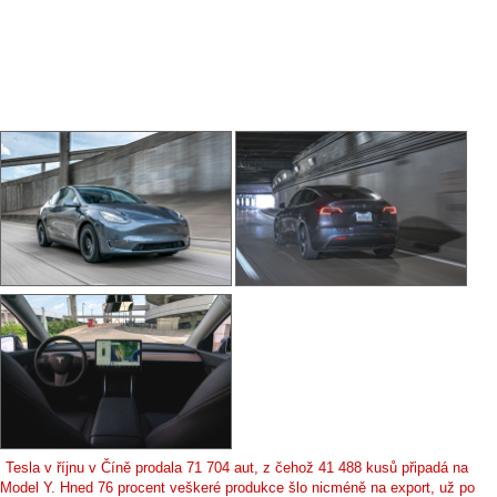
Tesla v říjnu v Číně prodala 71 704 aut, z čehož 41 488 kusů připadá na
Model Y. Hned 76 procent veškeré produkce šlo nicméně na export, už po