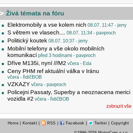
Živá témata na fóru
Elektromobily a vse kolem nich
08.07. 11:47
- jerry
S větrem ve vlasech....
08.07. 11:34
- pavproch
Politický koutek
08.07. 10:37
- jerry
Mobilní telefony a vše okolo mobilních
komunikací
před 3 hodinami
- pavproch
Dříve M135i, nyní ///M2
včera
- Eda
Ceny PHM ref aktuální válka v Iránu
včera
- řidičBOB
VZKAZY
včera
- pavproch
Policejni Passaty, Superby a neoznacena merici
vozidla #2
včera
- řidičBOB
zobrazit vše
Home
|
Kontakt
|
RSS
|
Facebook
|
Twitter
| Copyright
©1996-2026 MotorCom s.r.o.