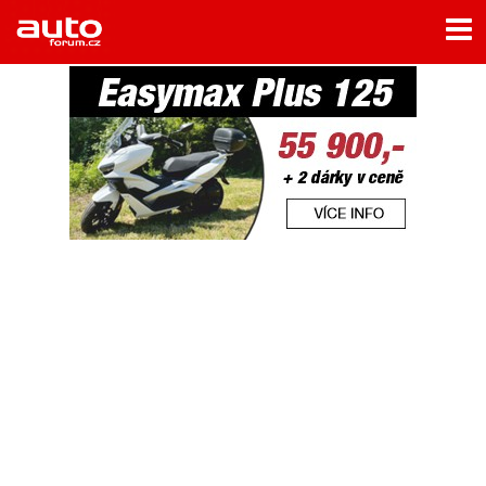
Menu
Home
Rubriky
- Testy aut
- Jízdní dojmy a další testy
- Bleskovky
- Představení
- Fascinace a historie
- Život řidiče
- Tuning
- Technika
- Zajímavosti