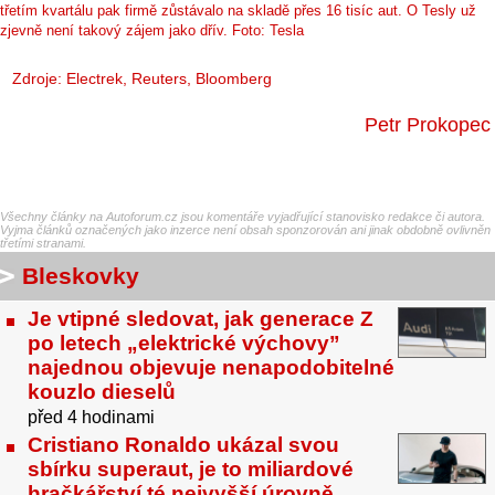
třetím kvartálu pak firmě zůstávalo na skladě přes 16 tisíc aut. O Tesly už
zjevně není takový zájem jako dřív. Foto: Tesla
Zdroje:
Electrek
,
Reuters
, Bloomberg
Petr Prokopec
Všechny články na Autoforum.cz jsou komentáře vyjadřující stanovisko redakce či autora.
Vyjma článků označených jako inzerce není obsah sponzorován ani jinak obdobně ovlivněn
třetími stranami.
Bleskovky
Je vtipné sledovat, jak generace Z
po letech „elektrické výchovy”
najednou objevuje nenapodobitelné
kouzlo dieselů
před 4 hodinami
Cristiano Ronaldo ukázal svou
sbírku superaut, je to miliardové
hračkářství té nejvyšší úrovně