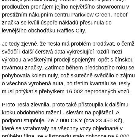
prodloužen pronájem jejího největšího showroomu v
prestižním nákupním centru Parkview Green, neboť
značka se kvůli úspoře nákladů přesunula do
levnějšího obchoďáku Raffles City.
Je tedy zjevné, že Tesla má problém prodávat, o čemž
svědčí i další čerstvá data vykreslující rozdíl mezi
výrobou a veškerými prodeji spojenými opět s čínskou
továrnou značky. Zatímco během předchozího roku se
pohybovala kolem nuly, což skutečně svědčilo o zájmu
o všechna vyrobená auta, po třetím kvartálu se Tesly
musí potýkat s přebytkem 16 002 neprodaných vozů.
Proto Tesla zlevnila, proto také přistoupila k dalšímu
kroku obdobného ražení - slevám na pojištění. A
podporu stupňuje. Ze 7 000 CNY (cca 23 450 Kč),
které se vztahovaly na všechny vozy objednané v
průběhu října, se v listopadu stalo dokonce na 8 000