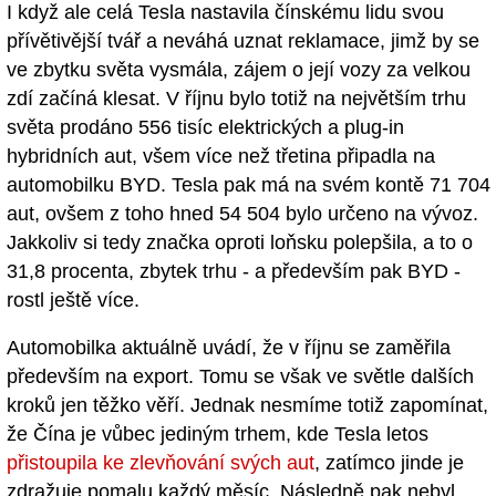
I když ale celá Tesla nastavila čínskému lidu svou
přívětivější tvář a neváhá uznat reklamace, jimž by se
ve zbytku světa vysmála, zájem o její vozy za velkou
zdí začíná klesat. V říjnu bylo totiž na největším trhu
světa prodáno 556 tisíc elektrických a plug-in
hybridních aut, všem více než třetina připadla na
automobilku BYD. Tesla pak má na svém kontě 71 704
aut, ovšem z toho hned 54 504 bylo určeno na vývoz.
Jakkoliv si tedy značka oproti loňsku polepšila, a to o
31,8 procenta, zbytek trhu - a především pak BYD -
rostl ještě více.
Automobilka aktuálně uvádí, že v říjnu se zaměřila
především na export. Tomu se však ve světle dalších
kroků jen těžko věří. Jednak nesmíme totiž zapomínat,
že Čína je vůbec jediným trhem, kde Tesla letos
přistoupila ke zlevňování svých aut
, zatímco jinde je
zdražuje pomalu každý měsíc. Následně pak nebyl