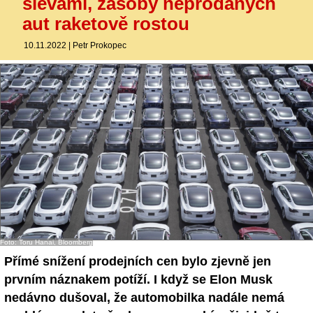
slevami, zásoby neprodaných
aut raketově rostou
10.11.2022
|
Petr Prokopec
Foto: Toru Hanai, Bloomberg
Přímé snížení prodejních cen bylo zjevně jen
prvním náznakem potíží. I když se Elon Musk
nedávno dušoval, že automobilka nadále nemá