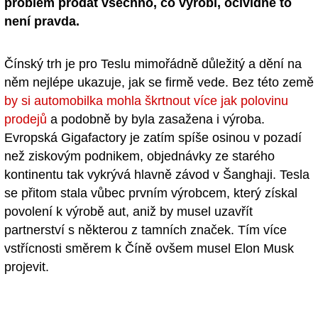
problém prodat všechno, co vyrobí, očividně to
není pravda.
Čínský trh je pro Teslu mimořádně důležitý a dění na
něm nejlépe ukazuje, jak se firmě vede. Bez této země
by si automobilka mohla škrtnout více jak polovinu
prodejů
a podobně by byla zasažena i výroba.
Evropská Gigafactory je zatím spíše osinou v pozadí
než ziskovým podnikem, objednávky ze starého
kontinentu tak vykrývá hlavně závod v Šanghaji. Tesla
se přitom stala vůbec prvním výrobcem, který získal
povolení k výrobě aut, aniž by musel uzavřít
partnerství s některou z tamních značek. Tím více
vstřícnosti směrem k Číně ovšem musel Elon Musk
projevit.