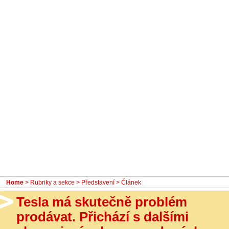
- Ostatní
Diskuzní fórum
Sledujte nás!
Home
>
Rubriky a sekce
>
Představení
> Článek
Tesla má skutečně problém
prodávat. Přichází s dalšími