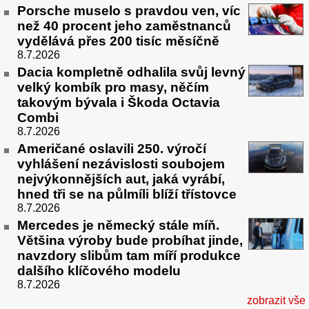
Porsche muselo s pravdou ven, víc
než 40 procent jeho zaměstnanců
vydělává přes 200 tisíc měsíčně
8.7.2026
Dacia kompletně odhalila svůj levný
velký kombík pro masy, něčím
takovým bývala i Škoda Octavia
Combi
8.7.2026
Američané oslavili 250. výročí
vyhlášení nezávislosti soubojem
nejvýkonnějších aut, jaká vyrábí,
hned tři se na půlmíli blíží třístovce
8.7.2026
Mercedes je německý stále míň.
Většina výroby bude probíhat jinde,
navzdory slibům tam míří produkce
dalšího klíčového modelu
8.7.2026
zobrazit vše