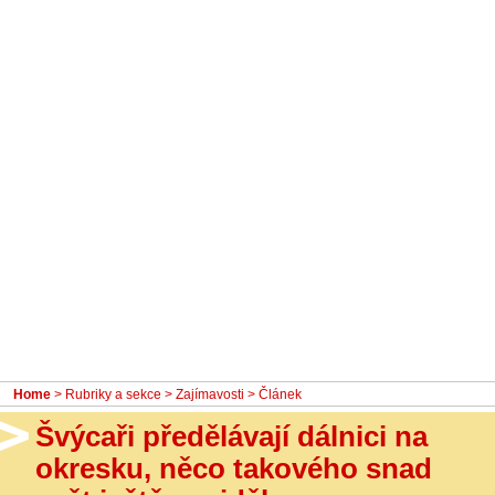
- Ostatní
Diskuzní fórum
Sledujte nás!
Home
>
Rubriky a sekce
>
Zajímavosti
> Článek
Švýcaři předělávají dálnici na
okresku, něco takového snad