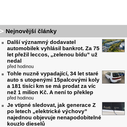
Nejnovější články
Další významný dodavatel
automobilek vyhlásil bankrot. Za 75
let přežil leccos, „zelenou bídu” už
nedal
před hodinou
Tohle nuzně vypadající, 34 let staré
auto s utopenými 15palcovými koly
a 181 tisíci km se má prodat za víc
než 1 milion Kč. A není to překlep
před hodinou
Je vtipné sledovat, jak generace Z
po letech „elektrické výchovy”
najednou objevuje nenapodobitelné
kouzlo dieselů