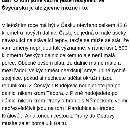
dál? O tom jsme vážně ještě neslyšeli. Ve
Švýcarsku je ale zjevně možné i to.
V letošním roce má být v Česku otevřeno celkem 42,6
kilometru nových dálnic. Často se jedná o malé úseky
navazující na stávající tepny, takže se může se stát, že
vám změny nepřijdou tak významné, v rámci asi 1 500
kilometrů českých dálnic celkem to ale není malá
porce. Obecně ovšem platí, že dálnic máme málo a
mezi řadou velkých měst neexistují smysluplné rychlé
spojnice, pokud si nechcete udělat okružní jízdu
republikou. Z Českých Budějovic nedojedete jen po
dálnici nikam krom Tábora, z Plzně nedojedete po
dálnici nikam krom Prahy a hranic s Německem, velmi
nepřesvědčivě jsou na tom i Pardubice a Hradec
Králové... A nakonec i cestou z Prahy do Ostravy
musíte zajet pomalu k Baltu.