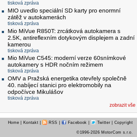
tisková zpráva
MIO uvedlo speciální SD karty pro enormní
zátěž v autokamerách
tisková zpráva
Mio MiVue R850T: zrcátková autokamera s
2.5K, antireflexním dotykovým displejem a zadní
kamerou
tisková zpráva
Mio MiVue C545: moderní verze 60snímkové
autokamery s HDR nočním režimem
tisková zpráva
OMV a Pražská energetika otevřely společně
40. nabíjecí stanici pro elektromobily na
odpočívce Mikulášov
tisková zpráva
zobrazit vše
Home
|
Kontakt
|
RSS
|
Facebook
|
Twitter
| Copyright
©1996-2026 MotorCom s.r.o.