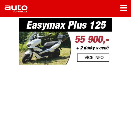
Menu
Home
Rubriky
- Testy aut
- Jízdní dojmy a další testy
- Bleskovky
- Představení
- Fascinace a historie
- Život řidiče
- Tuning
- Technika
- Zajímavosti