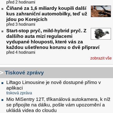
před 2 hodinami
Číňané za 1,6 miliardy koupili další
kus zahraniční automobilky, teď už
jdou po Korejcích
před 3 hodinami
Start-stop pryč, mild-hybrid pryč. Z
dalšího auta mizí regulacemi
vydupané hlouposti, které vás za
každou ušetřenou korunu o dvě připraví
před 4 hodinami
zobrazit vše
Tiskové zprávy
Liftago Limousine je nově dostupné přímo v
aplikaci
tisková zpráva
Mio MiSentry 12T, tříkanálová autokamera, k níž
se připojíte na dálku, pošle vám upozornění a
ukládá videa do cloudu