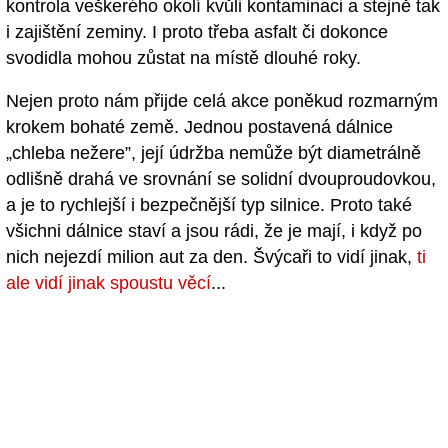
kontrola veškerého okolí kvůli kontaminaci a stejně tak
i zajištění zeminy. I proto třeba asfalt či dokonce
svodidla mohou zůstat na místě dlouhé roky.
Nejen proto nám přijde celá akce poněkud rozmarným
krokem bohaté země. Jednou postavená dálnice
„chleba nežere”, její údržba nemůže být diametrálně
odlišně drahá ve srovnání se solidní dvouproudovkou,
a je to rychlejší i bezpečnější typ silnice. Proto také
všichni dálnice staví a jsou rádi, že je mají, i když po
nich nejezdí milion aut za den. Švýcaři to vidí jinak,
ti
ale vidí jinak spoustu věcí
...