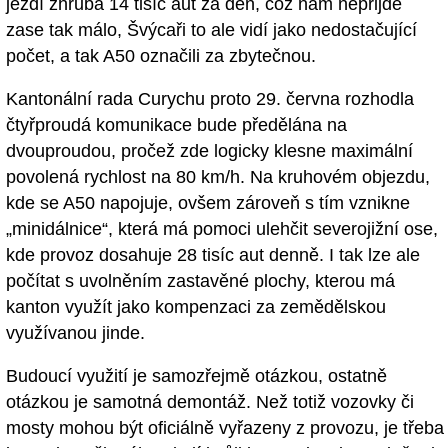
jezdí zhruba 14 tisíc aut za den, což nám nepřijde
zase tak málo, Švýcaři to ale vidí jako nedostačující
počet, a tak A50 označili za zbytečnou.
Kantonální rada Curychu proto 29. června rozhodla
čtyřproudá komunikace bude předělána na
dvouproudou, pročež zde logicky klesne maximální
povolená rychlost na 80 km/h. Na kruhovém objezdu,
kde se A50 napojuje, ovšem zároveň s tím vznikne
„minidálnice“, která má pomoci ulehčit severojižní ose,
kde provoz dosahuje 28 tisíc aut denně. I tak lze ale
počítat s uvolněním zastavěné plochy, kterou má
kanton využít jako kompenzaci za zemědělskou
využívanou jinde.
Budoucí využití je samozřejmě otázkou, ostatně
otázkou je samotná demontáž. Než totiž vozovky či
mosty mohou být oficiálně vyřazeny z provozu, je třeba