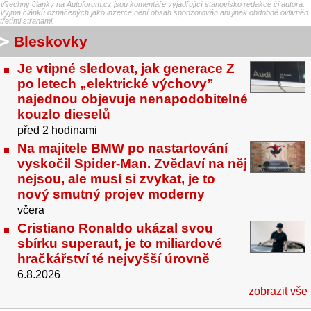
Všechny články na Autoforum.cz jsou komentáře vyjadřující stanovisko redakce či autora.
Vyjma článků označených jako inzerce není obsah sponzorován ani jinak obdobně ovlivněn
třetími stranami.
Bleskovky
Je vtipné sledovat, jak generace Z
po letech „elektrické výchovy”
najednou objevuje nenapodobitelné
kouzlo dieselů
před 2 hodinami
Na majitele BMW po nastartování
vyskočil Spider-Man. Zvědaví na něj
nejsou, ale musí si zvykat, je to
nový smutný projev moderny
včera
Cristiano Ronaldo ukázal svou
sbírku superaut, je to miliardové
hračkářství té nejvyšší úrovně
6.8.2026
zobrazit vše