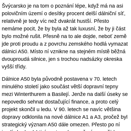
Švýcarsko je na tom o poznání lépe, když má na asi
polovičním území o desítky procent delší dálniční síť,
relativně je tedy víc než dvakrát hustší. Přesto
nemáme pocit, že by byla až tak luxusní, že by ji část
bylo možné rušit. Přesně na to ale dojde, neboť země
jde proti proudu a z povrchu zemského hodlá vymazat
dálnici A50. Místo ní vznikne na stejném místě běžná
dvouproudá silnice, jen s trochou nadsázky okreska
vyšší třídy.
Dálnice A50 byla původně postavena v 70. letech
minulého století jako součást větší dopravní tepny
mezi Winterthurem a Basilejí. Jenže na další úseky se
nepovedlo sehnat dostačující finance, a proto celý
projekt skončil u ledu. V 90. letech se navíc většina
dopravy odklonila na nové dálnice A1 a A3, pročež byl
strategický význam A50 dále omezen. Přesto po ní