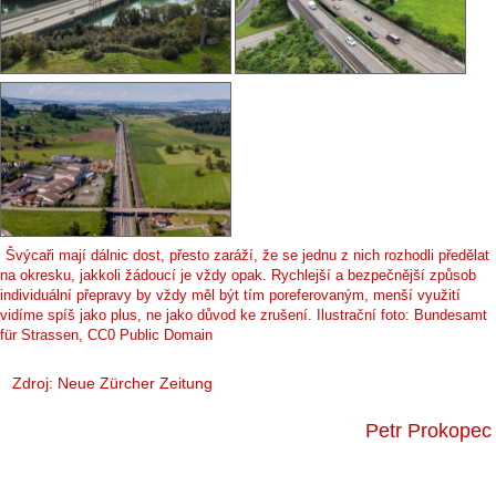
Švýcaři mají dálnic dost, přesto zaráží, že se jednu z nich rozhodli předělat
na okresku, jakkoli žádoucí je vždy opak. Rychlejší a bezpečnější způsob
individuální přepravy by vždy měl být tím poreferovaným, menší využití
vidíme spíš jako plus, ne jako důvod ke zrušení. Ilustrační foto: Bundesamt
für Strassen, CC0 Public Domain
Zdroj:
Neue Zürcher Zeitung
Petr Prokopec