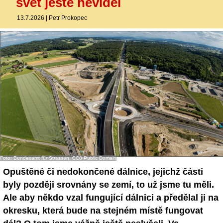
svět ještě neviděl
13.7.2026
|
Petr Prokopec
Foto: Bundesamt für Strassen, CC0 Public Domain
Opuštěné či nedokončené dálnice, jejichž části
byly později srovnány se zemí, to už jsme tu měli.
Ale aby někdo vzal fungující dálnici a předělal ji na
okresku, která bude na stejném místě fungovat