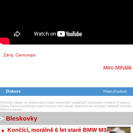
Zdroj:
Carscoops
Miro Mihálik
Diskuze
Přidat příspěvek
Všechny články na Autoforum.cz jsou komentáře vyjadřující stanovisko redakce či autora.
Vyjma článků označených jako inzerce není obsah sponzorován ani jinak obdobně ovlivněn
třetími stranami.
Bleskovky
Končící, morálně 6 let staré BMW M3