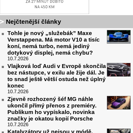
Nejčtenější články
Tohle je nový „služebák” Maxe
Verstappena. Má motor V10 a tisíc
koní, nemá turbo, nemá jediný
dotykový displej, nemá chybu?
10.7.2026
Vlajková loď Audi v Evropě skončila
bez nástupce, v exilu ale žije dál. Je
to snad ještě větší ostuda než úplný
konec
10.7.2026
Zjevně rozhozený šéf MG náhle
ukončil přímý přenos z premiéry.
Publikum ho vypískalo, novinka
značky je okatou kopií Porsche
10.7.2026
Katalyzátory už nejsou v módě,