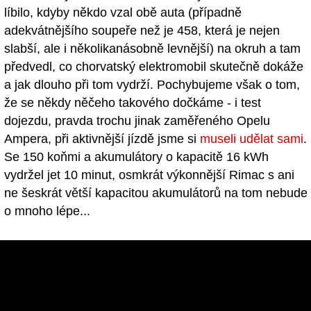
líbilo, kdyby někdo vzal obě auta (případně
adekvátnějšího soupeře než je 458, která je nejen
slabší, ale i několikanásobně levnější) na okruh a tam
předvedl, co chorvatský elektromobil skutečně dokáže
a jak dlouho při tom vydrží. Pochybujeme však o tom,
že se někdy něčeho takového dočkáme - i test
dojezdu, pravda trochu jinak zaměřeného Opelu
Ampera, při aktivnější jízdě jsme si
museli udělat sami
.
Se 150 koňmi a akumulátory o kapacitě 16 kWh
vydržel jet 10 minut, osmkrát výkonnější Rimac s ani
ne šeskrát větší kapacitou akumulátorů na tom nebude
o mnoho lépe...