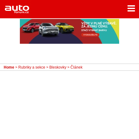
Menu
Home
Rubriky
- Testy aut
- Jízdní dojmy a další testy
- Bleskovky
Home
>
Rubriky a sekce
>
Bleskovky
> Článek
- Představení
- Fascinace a historie
- Život řidiče
- Tuning
- Technika
- Zajímavosti