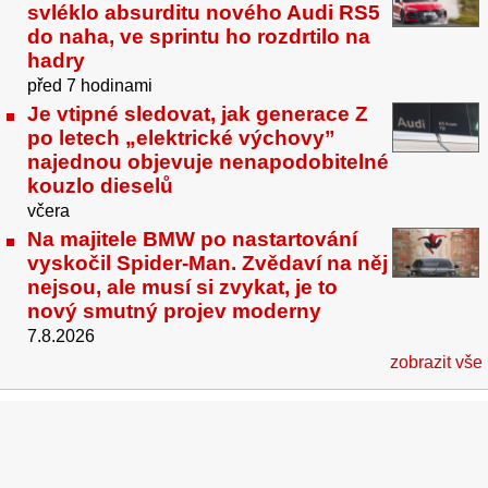
svléklo absurditu nového Audi RS5
do naha, ve sprintu ho rozdrtilo na
hadry
před 7 hodinami
Je vtipné sledovat, jak generace Z
po letech „elektrické výchovy”
najednou objevuje nenapodobitelné
kouzlo dieselů
včera
Na majitele BMW po nastartování
vyskočil Spider-Man. Zvědaví na něj
nejsou, ale musí si zvykat, je to
nový smutný projev moderny
7.8.2026
zobrazit vše