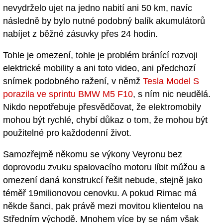
nevydrželo ujet na jedno nabití ani 50 km, navíc
následně by bylo nutné podobný balík akumulátorů
nabíjet z běžné zásuvky přes 24 hodin.
Tohle je omezení, tohle je problém bránící rozvoji
elektrické mobility a ani toto video, ani předchozí
snímek podobného ražení, v němž
Tesla Model S
porazila ve sprintu BMW M5 F10
, s ním nic neudělá.
Nikdo nepotřebuje přesvědčovat, že elektromobily
mohou být rychlé, chybí důkaz o tom, že mohou být
použitelné pro každodenní život.
Samozřejmě někomu se výkony Veyronu bez
doprovodu zvuku spalovacího motoru líbit můžou a
omezení daná konstrukcí řešit nebude, stejně jako
téměř 19milionovou cenovku. A pokud Rimac má
někde šanci, pak právě mezi movitou klientelou na
Středním východě. Mnohem více by se nám však