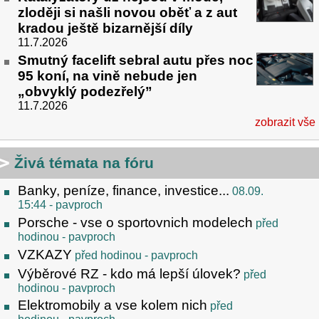
zloději si našli novou oběť a z aut
kradou ještě bizarnější díly
11.7.2026
Smutný facelift sebral autu přes noc
95 koní, na vině nebude jen
„obvyklý podezřelý”
11.7.2026
zobrazit vše
Živá témata na fóru
Banky, peníze, finance, investice...
08.09.
15:44
- pavproch
Porsche - vse o sportovnich modelech
před
hodinou
- pavproch
VZKAZY
před hodinou
- pavproch
Výběrové RZ - kdo má lepší úlovek?
před
hodinou
- pavproch
Elektromobily a vse kolem nich
před