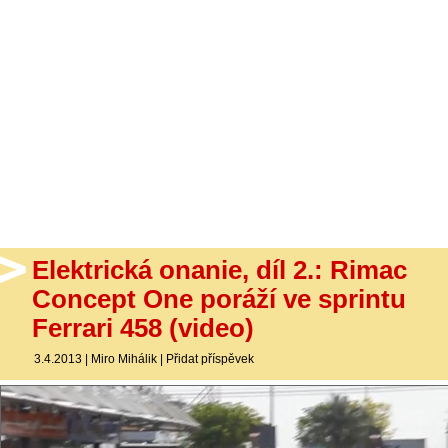
- Ostatní
Diskuzní fórum
Sledujte nás!
Elektrická onanie, díl 2.: Rimac
Concept One poráží ve sprintu
Ferrari 458 (video)
3.4.2013
|
Miro Mihálik
|
Přidat příspěvek