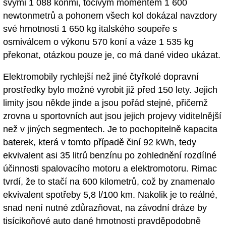
svými 1 088 koňmi, točivým momentem 1 600
newtonmetrů a pohonem všech kol dokázal navzdory
své hmotnosti 1 650 kg italského soupeře s
osmiválcem o výkonu 570 koní a váze 1 535 kg
překonat, otázkou pouze je, co má dané video ukázat.
Elektromobily rychlejší než jiné čtyřkolé dopravní
prostředky bylo možné vyrobit již před 150 lety. Jejich
limity jsou někde jinde a jsou pořád stejné, přičemž
zrovna u sportovních aut jsou jejich projevy viditelnější
než v jiných segmentech. Je to pochopitelně kapacita
baterek, která v tomto případě činí 92 kWh, tedy
ekvivalent asi 35 litrů benzínu po zohlednění rozdílné
účinnosti spalovacího motoru a elektromotoru. Rimac
tvrdí, že to stačí na 600 kilometrů, což by znamenalo
ekvivalent spotřeby 5,8 l/100 km. Nakolik je to reálné,
snad není nutné zdůrazňovat, na závodní dráze by
tisícikoňové auto dané hmotnosti pravděpodobně