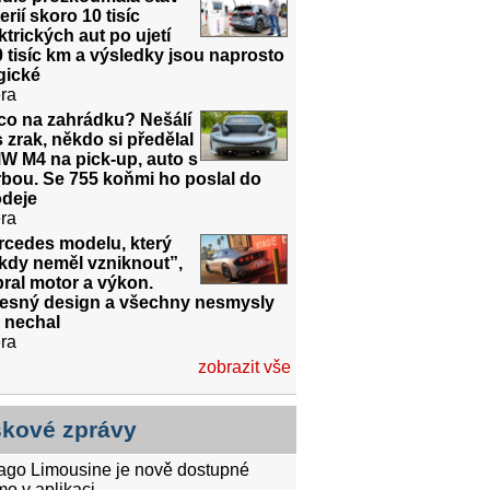
erií skoro 10 tisíc
ktrických aut po ujetí
 tisíc km a výsledky jsou naprosto
gické
ra
co na zahrádku? Nešálí
 zrak, někdo si předělal
W M4 na pick-up, auto s
bou. Se 755 koňmi ho poslal do
odeje
ra
rcedes modelu, který
kdy neměl vzniknout”,
ral motor a výkon.
řesný design a všechny nesmysly
 nechal
ra
zobrazit vše
skové zprávy
tago Limousine je nově dostupné
mo v aplikaci