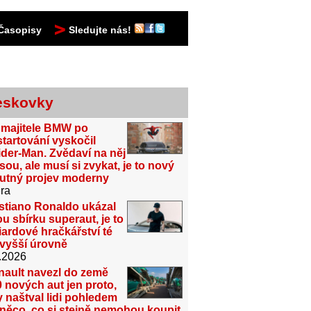
Časopisy
Sledujte nás!
eskovky
 majitele BMW po
tartování vyskočil
der-Man. Zvědaví na něj
sou, ale musí si zvykat, je to nový
utný projev moderny
ra
stiano Ronaldo ukázal
u sbírku superaut, je to
iardové hračkářství té
jvyšší úrovně
.2026
nault navezl do země
 nových aut jen proto,
 naštval lidi pohledem
něco, co si stejně nemohou koupit