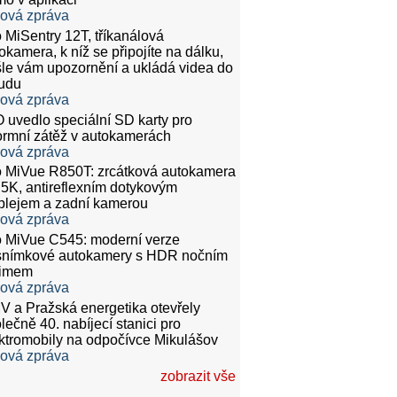
ková zpráva
 MiSentry 12T, tříkanálová
okamera, k níž se připojíte na dálku,
le vám upozornění a ukládá videa do
udu
ková zpráva
 uvedlo speciální SD karty pro
rmní zátěž v autokamerách
ková zpráva
 MiVue R850T: zrcátková autokamera
.5K, antireflexním dotykovým
plejem a zadní kamerou
ková zpráva
 MiVue C545: moderní verze
snímkové autokamery s HDR nočním
žimem
ková zpráva
 a Pražská energetika otevřely
lečně 40. nabíjecí stanici pro
ktromobily na odpočívce Mikulášov
ková zpráva
zobrazit vše