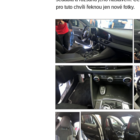
pro tuto chvíli řeknou jen nové fotky.