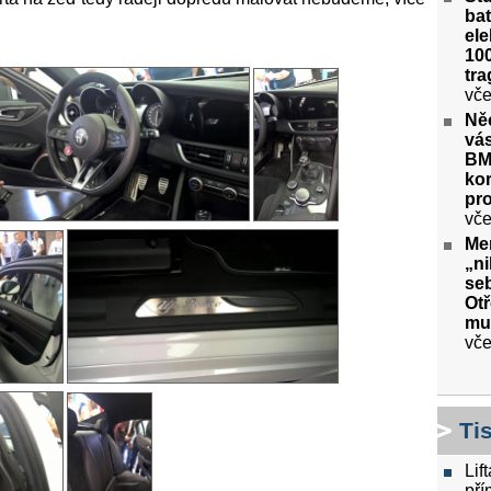
bat
ele
100
tra
vče
Ně
vás
BM
kor
pr
vče
Me
„ni
seb
Ot
mu
vče
Ti
Lif
pří