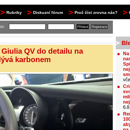
Rubriky
Diskuzní fórum
Proč číst zrovna nás?
slo
Bl
 Giulia QV do detailu na
Na
plývá karbonem
nas
Spi
nej
sm
vče
Cri
svo
mil
ne
6.8
Re
100
aby
na 