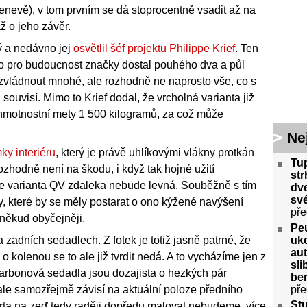
Ženevě), v tom prvním se dá stoprocentně vsadit až na
až o jeho závěr.
ý a nedávno jej
osvětlil šéf projektu Philippe Krief
. Ten
ího pro budoucnost značky dostal pouhého dva a půl
 zvládnout mnohé, ale rozhodně ne naprosto vše, co s
ouvisí. Mimo to Krief dodal, že vrcholná varianta již
hmotnostní mety 1 500 kilogramů, za což může
Ne
ky interiéru
, který je právě uhlíkovými vlákny protkán
Tu
ozhodně není na škodu, i když tak hojné užití
str
že varianta QV zdaleka nebude levná. Souběžně s tím
dve
své
, které by se měly postarat o ono kýžené navýšení
pře
někud obyčejněji.
Peu
uko
adních sedadlech. Z fotek je totiž jasně patrné, že
aut
o kolenou se to ale již tvrdit nedá. A to vycházíme jen z
sl
karbonová sedadla jsou dozajista o hezkých pár
ben
pře
 ale samozřejmě závisí na aktuální poloze předního
St
rta na zeď tedy raději dopředu malovat nebudeme, více