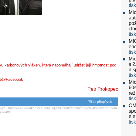
tis
Mio
aut
poš
clo
tis
MIO
eno
tis
Mio
s 2
vu karbonových vláken, která napomáhají udržet její hmotnost pod
dis
tis
one@Facebook
Mio
60
Petr Prokopec
re
tis
Přidat příspěvek
OMV
jící stanovisko redakce či autora. Vyjma článků označených jako inzerce není
spo
tranami.
ele
tis