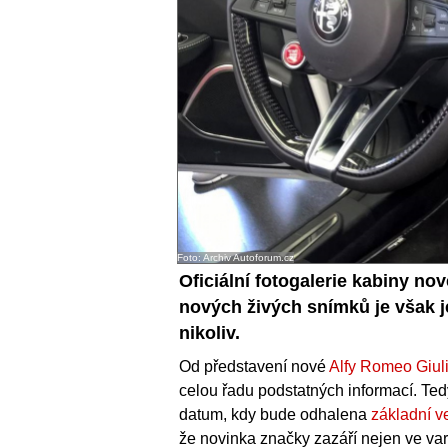
Foto: Archiv Autoforum.cz
Oficiální fotogalerie kabiny no
nových živých snímků je však je
nikoliv.
Od představení nové
Alfy Romeo Giul
celou řadu podstatných informací. Ted
datum, kdy bude odhalena
základní v
že novinka značky zazáří nejen ve var