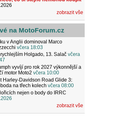
.2026
zobrazit vše
vé na MotoForum.cz
ku v Anglii dominoval Marco
zzecchi
včera 18:03
rychlejším Holgado, 13. Salač
včera
47
umph vyvíjí pro rok 2027 výkonnější a
čí motor Moto2
včera 10:00
t Harley-Davidson Road Glide 3:
boda na třech kolech
včera 08:00
ořicích nejen o body do IRRC
.2026
zobrazit vše