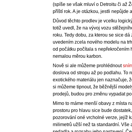
(spíše se však mluví o Detroitu či až 
příští rok. A je otázkou, jestli nepůjde 
Důvod těchto prodlev je vcelku logick
totiž uvedl, že na vývoj vozu stěžejn
roku. Tedy dobu, za kterou se sice dá
uvedením zcela nového modelu na trh s
od počátku počítala s nepřekročením 
nemalou měrou karbon.
Nově si ale můžeme prohlédnout
sním
doslova od stropu až po podlahu. To r
exotického materiálu jen naznačuje, 
si můžeme tipnout, že běžnější modely
prodejů, budou pro změnu vypadat po
Mimo to máme menší obavy z místa na z
prostoru pro hlavu sice bude dostatek, 
pozorování oné vrcholné verze, jejíž 
milimetrů užší než ta standardní. Vše
sedadla a rozsahu jeho nastavení. Če