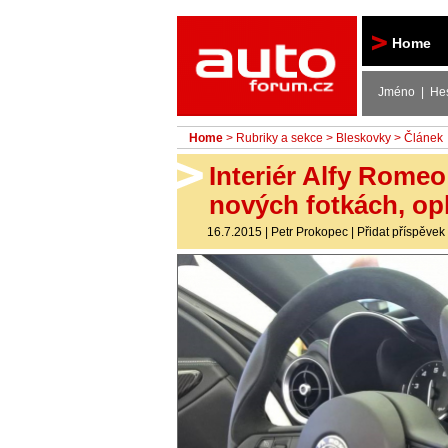
Autoforum
Home
Jméno | He
Home
>
Rubriky a sekce
>
Bleskovky
> Článek
Interiér Alfy Romeo
nových fotkách, o
16.7.2015
|
Petr Prokopec
|
Přidat příspěvek