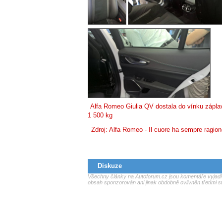
Alfa Romeo Giulia QV dostala do vínku zápla
1 500 kg
Zdroj:
Alfa Romeo - Il cuore ha sempre ragi
Diskuze
Všechny články na Autoforum.cz jsou komentáře vyjadřu
obsah sponzorován ani jinak obdobně ovlivněn třetími s