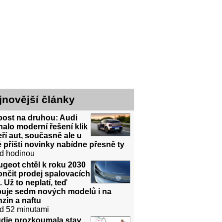
jnovější články
post na druhou: Audi
halo moderní řešení klik
ří aut, současně ale u
 příští novinky nabídne přesně ty
d hodinou
geot chtěl k roku 2030
nčit prodej spalovacích
. Už to neplatí, teď
ibuje sedm nových modelů i na
zin a naftu
d 52 minutami
udie prozkoumala stav