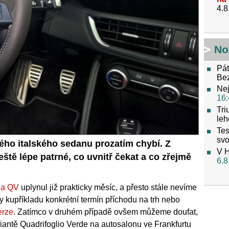
4.8
No
Pát
Be
Nej
16:
Tri
leh
Tes
svo
vého italského sedanu prozatím chybí. Z
V H
ště lépe patrné, co uvnitř čekat a co zřejmě
6.8
ia QV
uplynul již prakticky měsíc, a přesto stále nevíme
y kupříkladu konkrétní termín příchodu na trh nebo
erze
. Zatímco v druhém případě ovšem můžeme doufat,
iantě Quadrifoglio Verde na autosalonu ve Frankfurtu