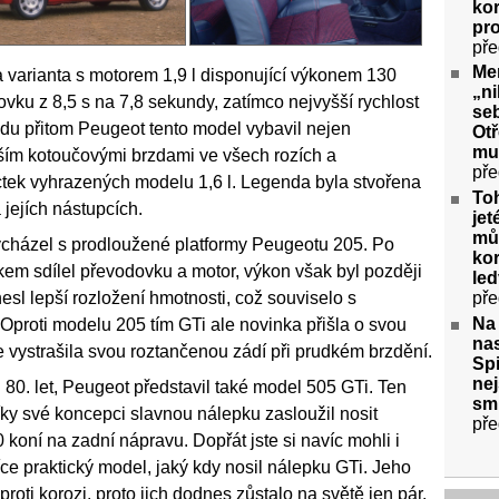
kor
pr
pře
Me
ta varianta s motorem 1,9 l disponující výkonem 130
„ni
stovku z 8,5 s na 7,8 sekundy, zatímco nejvyšší rychlost
seb
ladu přitom Peugeot tento model vybavil nejen
Ot
mu
ím kotoučovými brzdami ve všech rozích a
pře
ctek vyhrazených modelu 1,6 l. Legenda byla stvořena
To
jejích nástupcích.
jet
můž
vycházel s prodloužené platformy Peugeotu 205. Po
kor
em sdílel převodovku a motor, výkon však byl později
le
pře
esl lepší rozložení hmotnosti, což souviselo s
Na
proti modelu 205 tím GTi ale novinka přišla o svou
nas
e vystrašila svou roztančenou zádí při prudkém brzdění.
Spi
nej
 80. let, Peugeot představil také model 505 GTi. Ten
sm
íky své koncepci slavnou nálepku zasloužil nosit
pře
30 koní na zadní nápravu. Dopřát jste si navíc mohli i
ce praktický model, jaký kdy nosil nálepku GTi. Jeho
roti korozi, proto jich dodnes zůstalo na světě jen pár.