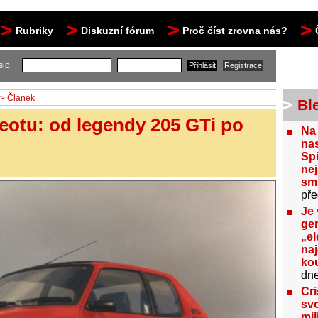
Rubriky
Diskuzní fórum
Proč číst zrovna nás?
slo
> Článek
Bl
geotu: od legendy 205 GTi po
Na
nas
Spi
nej
sm
pře
Je 
gen
„el
na
kou
dn
Cri
svo
mil