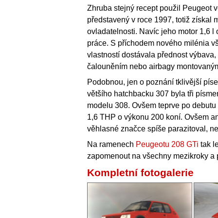
Zhruba stejný recept použil Peugeot ve
představený v roce 1997, totiž získal 
ovladatelnosti. Navíc jeho motor 1,6 l
práce. S příchodem nového milénia vš
vlastností dostávala přednost výbava
čalouněním nebo airbagy montovaným
Podobnou, jen o poznání tklivější pís
většího hatchbacku 307 byla tři písmen
modelu 308. Ovšem teprve po debutu
1,6 THP o výkonu 200 koní. Ovšem a
věhlasné značce spíše parazitoval, ne
Na ramenech
Peugeotu 208 GTi
tak l
zapomenout na všechny mezikroky a p
Kompletní fotogalerie