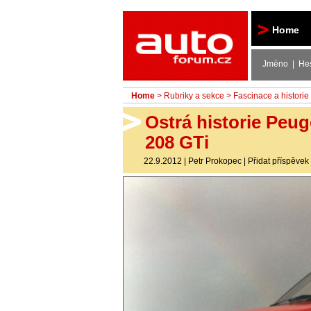
Autoforum
Home
Jméno | He
Home
>
Rubriky a sekce
>
Fascinace a historie
Ostrá historie Peu
208 GTi
22.9.2012
|
Petr Prokopec
|
Přidat příspěvek