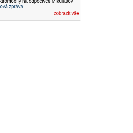
ktromobily na odpočívce Mikulášov
ková zpráva
zobrazit vše