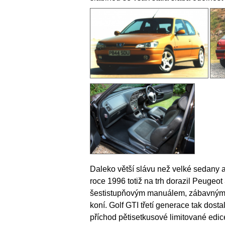
Daleko větší slávu než velké sedany 
roce 1996 totiž na trh dorazil Peugeo
šestistupňovým manuálem, zábavným 
koní. Golf GTI třetí generace tak dosta
příchod pětisetkusové limitované edice