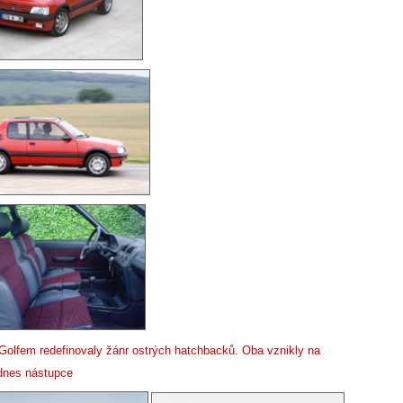
olfem redefinovaly žánr ostrých hatchbacků. Oba vznikly na
odnes nástupce