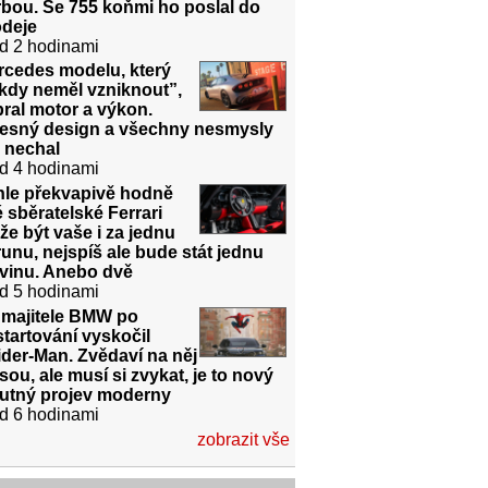
bou. Se 755 koňmi ho poslal do
odeje
d 2 hodinami
rcedes modelu, který
kdy neměl vzniknout”,
ral motor a výkon.
řesný design a všechny nesmysly
 nechal
d 4 hodinami
hle překvapivě hodně
é sběratelské Ferrari
e být vaše i za jednu
unu, nejspíš ale bude stát jednu
dvinu. Anebo dvě
d 5 hodinami
 majitele BMW po
tartování vyskočil
der-Man. Zvědaví na něj
sou, ale musí si zvykat, je to nový
utný projev moderny
d 6 hodinami
zobrazit vše