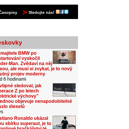
Časopisy
Sledujte nás!
eskovky
 majitele BMW po
tartování vyskočil
der-Man. Zvědaví na něj
sou, ale musí si zvykat, je to nový
utný projev moderny
d 6 hodinami
vtipné sledovat, jak
erace Z po letech
ektrické výchovy”
jednou objevuje nenapodobitelné
zlo dieselů
es
stiano Ronaldo ukázal
u sbírku superaut, je to
iardové hračkářství té