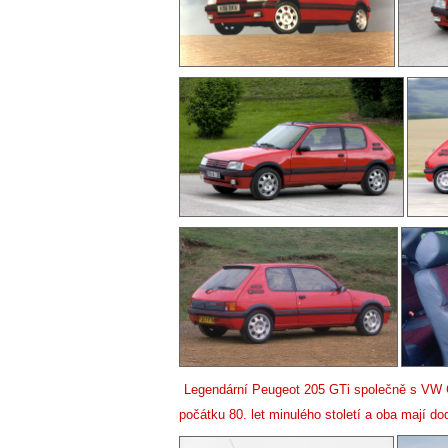
Legendární Peugeot 205 GTi společně s VW G
počátku 80. let minulého století a oba mají d