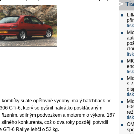
Ti
Lif
pří
tis
Mio
aut
poš
clo
tis
MIO
eno
tis
Mio
s 2
dis
tis
a kombíky si ale opětovně vydobyl malý hatchback. V
Mio
60
t 306 GTi-6, který se pyšnil nakrátko poskládaným
re
řízením, sdílným podvozkem a motorem o výkonu 167
tis
l silného konkurenta, což o dva roky později potvrdil
OMV
 GTi-6 Rallye lehčí o 52 kg.
spo