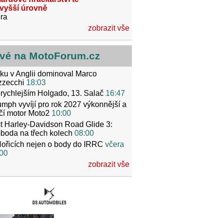
jvyšší úrovně
ra
zobrazit vše
vé na MotoForum.cz
ku v Anglii dominoval Marco
zzecchi
18:03
rychlejším Holgado, 13. Salač
16:47
umph vyvíjí pro rok 2027 výkonnější a
čí motor Moto2
10:00
t Harley-Davidson Road Glide 3:
boda na třech kolech
08:00
ořicích nejen o body do IRRC
včera
00
zobrazit vše