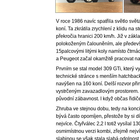
V roce 1986 navíc spatřila světlo svě
koní. Ta zkrátila zrychlení z klidu na 
překročia hranici 200 km/h. Již v zák
polokoženým čalouněním, ale předevš
15palcovými litými koly namísto čtrná
a Peugeot začal okamžitě pracovat na 
Prvním se stal model 309 GTi, který 
technické stránce s menším hatchback
navýšen na 160 koní. Delší rozvor přin
vystrčeným zavazadlovým prostorem. O
původní zábavnost. I když občas řidič
Zhruba ve stejnou dobu, tedy na konci
bývá často opomíjen, přestože by si d
nejvíce. Čtyřválec 2,2 l totiž vysílal 1
osmimístnou verzi kombi, zřejmě nejví
slabinou se však stala slabá odolnost p