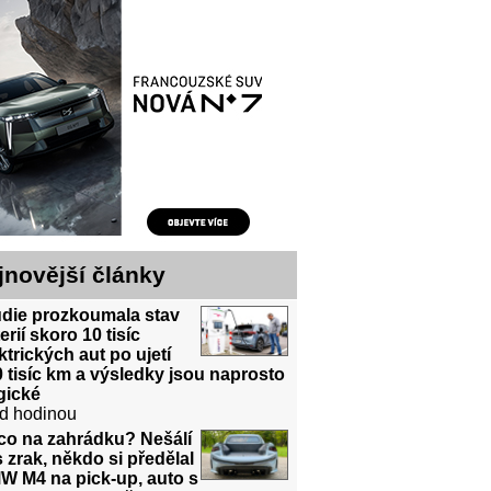
jnovější články
udie prozkoumala stav
erií skoro 10 tisíc
ktrických aut po ujetí
 tisíc km a výsledky jsou naprosto
gické
d hodinou
co na zahrádku? Nešálí
 zrak, někdo si předělal
W M4 na pick-up, auto s