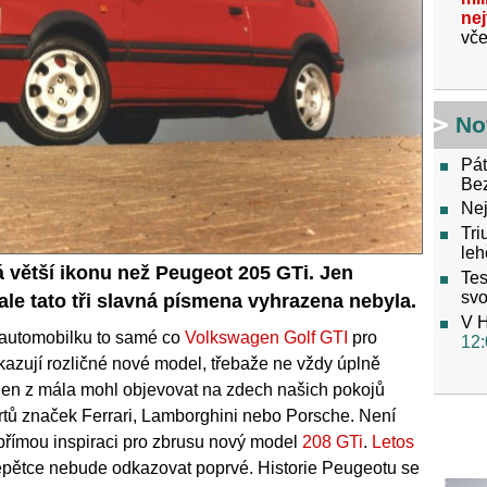
ne
vče
No
Pát
Be
Nej
Tri
leh
větší ikonu než Peugeot 205 GTi. Jen
Tes
svo
le tato tři slavná písmena vyhrazena nebyla.
V H
 automobilku to samé co
Volkswagen Golf GTI
pro
12:
kazují rozličné nové model, třebaže ne vždy úplně
eden z mála mohl objevovat na zdech našich pokojů
tů značek Ferrari, Lamborghini nebo Porsche. Není
o přímou inspiraci pro zbrusu nový model
208 GTi
.
Letos
pětce nebude odkazovat poprvé. Historie Peugeotu se