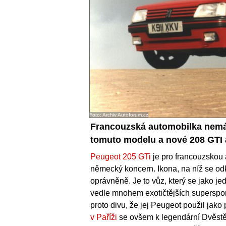
Foto: Archiv Autoforum.cz
Francouzská automobilka nemá 
tomuto modelu a nové 208 GTI a
Peugeot 205 GTi
je pro francouzskou
německý koncern. Ikona, na níž se od
oprávněně. Je to vůz, který se jako j
vedle mnohem exotičtějších superspor
proto divu, že jej Peugeot použil jak
v Paříži
se ovšem k legendární Dvěstě