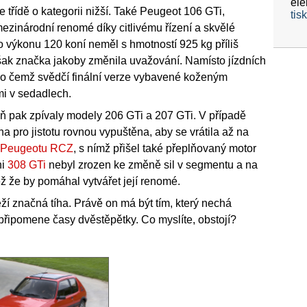
ele
 třídě o kategorii nižší. Také Peugeot 106 GTi,
tis
mezinárodní renomé díky citlivému řízení a skvělé
 o výkonu 120 koní neměl s hmotností 925 kg příliš
ak značka jakoby změnila uvažování. Namísto jízdních
, o čemž svědčí finální verze vybavené koženým
i v sedadlech.
eň pak zpívaly modely 206 GTi a 207 GTi. V případě
a pro jistotu rovnou vypuštěna, aby se vrátila až na
Peugeotu RCZ
, s nímž přišel také přeplňovaný motor
ni
308 GTi
nebyl zrozen ke změně sil v segmentu a na
ž že by pomáhal vytvářet její renomé.
eží značná tíha. Právě on má být tím, který nechá
řipomene časy dvěstěpětky. Co myslíte, obstojí?