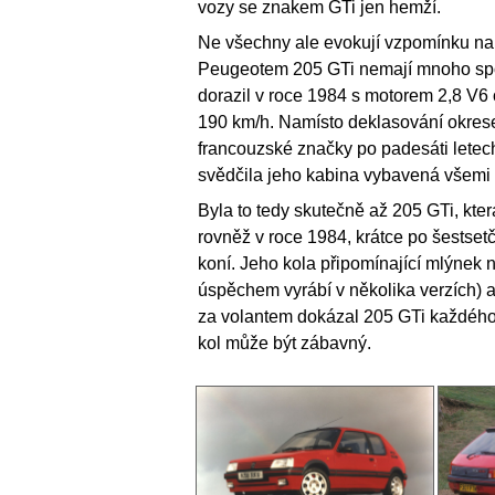
vozy se znakem GTi jen hemží.
Ne všechny ale evokují vzpomínku na 
Peugeotem 205 GTi nemají mnoho spol
dorazil v roce 1984 s motorem 2,8 V6 
190 km/h. Namísto deklasování okrese
francouzské značky po padesáti letech
svědčila jeho kabina vybavená všemi m
Byla to tedy skutečně až 205 GTi, kte
rovněž v roce 1984, krátce po šestset
koní. Jeho kola připomínající mlýne
úspěchem vyrábí v několika verzích) 
za volantem dokázal 205 GTi každého
kol může být zábavný.