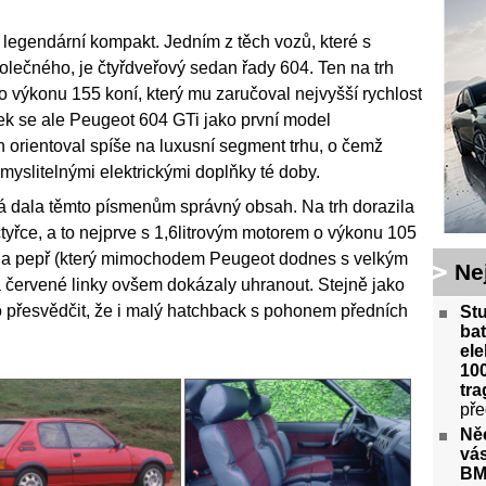
legendární kompakt. Jedním z těch vozů, které s
ečného, je čtyřdveřový sedan řady 604. Ten na trh
o výkonu 155 koní, který mu zaručoval nejvyšší rychlost
k se ale Peugeot 604 GTi jako první model
 orientoval spíše na luxusní segment trhu, o čemž
yslitelnými elektrickými doplňky té doby.
rá dala těmto písmenům správný obsah. Na trh dorazila
čtyřce, a to nejprve s 1,6litrovým motorem o výkonu 105
k na pepř (který mimochodem Peugeot dodnes s velkým
Ne
a červené linky ovšem dokázaly uhranout. Stejně jako
 přesvědčit, že i malý hatchback s pohonem předních
St
bat
ele
100
tra
pře
Ně
vás
BM