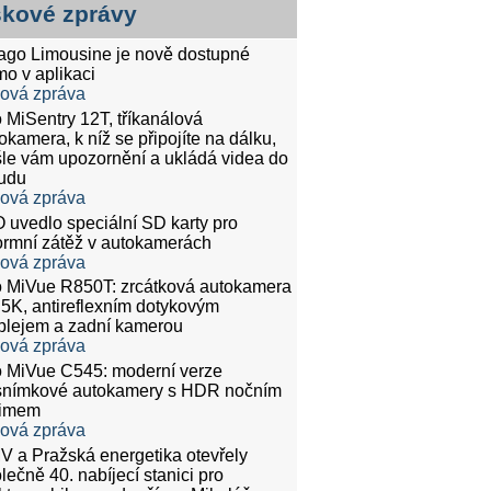
skové zprávy
tago Limousine je nově dostupné
mo v aplikaci
ková zpráva
 MiSentry 12T, tříkanálová
okamera, k níž se připojíte na dálku,
le vám upozornění a ukládá videa do
udu
ková zpráva
 uvedlo speciální SD karty pro
rmní zátěž v autokamerách
ková zpráva
 MiVue R850T: zrcátková autokamera
.5K, antireflexním dotykovým
plejem a zadní kamerou
ková zpráva
 MiVue C545: moderní verze
snímkové autokamery s HDR nočním
žimem
ková zpráva
 a Pražská energetika otevřely
lečně 40. nabíjecí stanici pro