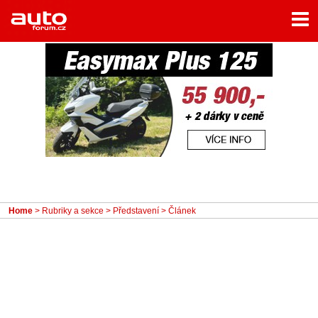
Menu
Home
Rubriky
- Testy aut
- Jízdní dojmy a další testy
- Bleskovky
- Představení
- Fascinace a historie
Home
>
Rubriky a sekce
>
Představení
> Článek
- Život řidiče
- Tuning
- Technika
- Zajímavosti