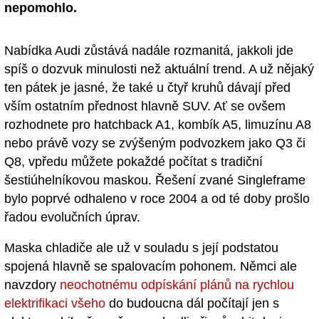
nepomohlo.
Nabídka Audi zůstává nadále rozmanitá, jakkoli jde
spíš o dozvuk minulosti než aktuální trend. A už nějaký
ten pátek je jasné, že také u čtyř kruhů dávají před
vším ostatním přednost hlavně SUV. Ať se ovšem
rozhodnete pro hatchback A1, kombík A5, limuzínu A8
nebo právě vozy se zvýšeným podvozkem jako Q3 či
Q8, vpředu můžete pokaždé počítat s tradiční
šestiúhelníkovou maskou. Řešení zvané Singleframe
bylo poprvé odhaleno v roce 2004 a od té doby prošlo
řadou evolučních úprav.
Maska chladiče ale už v souladu s její podstatou
spojená hlavně se spalovacím pohonem. Němci ale
navzdory
neochotnému odpískání plánů na rychlou
elektrifikaci všeho
do budoucna dál počítají jen s