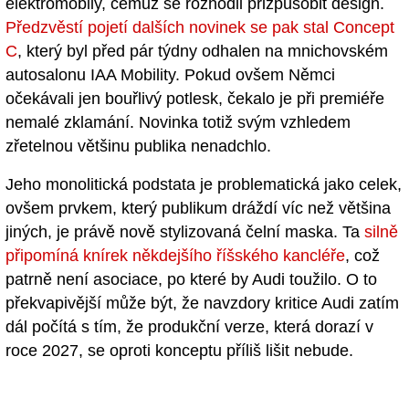
elektromobily, čemuž se rozhodli přizpůsobit design.
Předzvěstí pojetí dalších novinek se pak stal Concept
C
, který byl před pár týdny odhalen na mnichovském
autosalonu IAA Mobility. Pokud ovšem Němci
očekávali jen bouřlivý potlesk, čekalo je při premiéře
nemalé zklamání. Novinka totiž svým vzhledem
zřetelnou většinu publika nenadchlo.
Jeho monolitická podstata je problematická jako celek,
ovšem prvkem, který publikum dráždí víc než většina
jiných, je právě nově stylizovaná čelní maska. Ta
silně
připomíná knírek někdejšího říšského kancléře
, což
patrně není asociace, po které by Audi toužilo. O to
překvapivější může být, že navzdory kritice Audi zatím
dál počítá s tím, že produkční verze, která dorazí v
roce 2027, se oproti konceptu příliš lišit nebude.