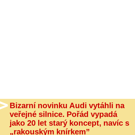
- Ostatní
Diskuzní fórum
Sledujte nás!
Bizarní novinku Audi vytáhli na
veřejné silnice. Pořád vypadá
jako 20 let starý koncept, navíc s
„rakouským knírkem”