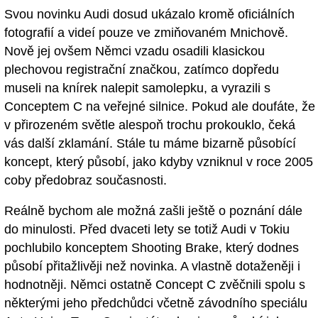
Svou novinku Audi dosud ukázalo kromě oficiálních
fotografií a videí pouze ve zmiňovaném Mnichově.
Nově jej ovšem Němci vzadu osadili klasickou
plechovou registrační značkou, zatímco dopředu
museli na knírek nalepit samolepku, a vyrazili s
Conceptem C na veřejné silnice. Pokud ale doufáte, že
v přirozeném světle alespoň trochu prokouklo, čeká
vás další zklamání. Stále tu máme bizarně působící
koncept, který působí, jako kdyby vzniknul v roce 2005
coby předobraz současnosti.
Reálně bychom ale možná zašli ještě o poznání dále
do minulosti. Před dvaceti lety se totiž Audi v Tokiu
pochlubilo konceptem Shooting Brake, který dodnes
působí přitažlivěji než novinka. A vlastně dotaženěji i
hodnotněji. Němci ostatně Concept C zvěčnili spolu s
některými jeho předchůdci včetně závodního speciálu