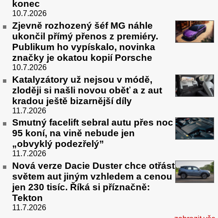
konec
10.7.2026
Zjevně rozhozený šéf MG náhle
ukončil přímý přenos z premiéry.
Publikum ho vypískalo, novinka
značky je okatou kopií Porsche
10.7.2026
Katalyzátory už nejsou v módě,
zloději si našli novou oběť a z aut
kradou ještě bizarnější díly
11.7.2026
Smutný facelift sebral autu přes noc
95 koní, na vině nebude jen
„obvyklý podezřelý”
11.7.2026
Nová verze Dacie Duster chce otřást
světem aut jiným vzhledem a cenou
jen 230 tisíc. Říká si příznačně:
Tekton
11.7.2026