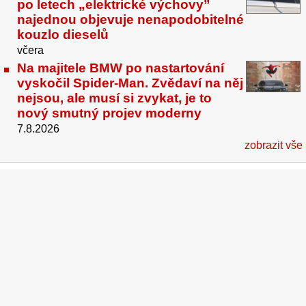
po letech „elektrické výchovy”
najednou objevuje nenapodobitelné
kouzlo dieselů
včera
Na majitele BMW po nastartování
vyskočil Spider-Man. Zvědaví na něj
nejsou, ale musí si zvykat, je to
nový smutný projev moderny
7.8.2026
zobrazit vše