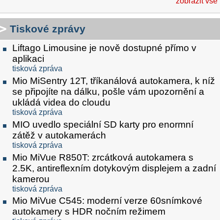
zobrazit vše
Tiskové zprávy
Liftago Limousine je nově dostupné přímo v
aplikaci
tisková zpráva
Mio MiSentry 12T, tříkanálová autokamera, k níž
se připojíte na dálku, pošle vám upozornění a
ukládá videa do cloudu
tisková zpráva
MIO uvedlo speciální SD karty pro enormní
zátěž v autokamerách
tisková zpráva
Mio MiVue R850T: zrcátková autokamera s
2.5K, antireflexním dotykovým displejem a zadní
kamerou
tisková zpráva
Mio MiVue C545: moderní verze 60snímkové
autokamery s HDR nočním režimem