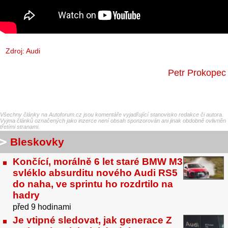
Zdroj: Audi
Petr Prokopec
Všechny články na Autoforum.cz jsou komentáře vyjadřující stanovisko redakce či autora.
Vyjma článků označených jako inzerce není obsah sponzorován ani jinak obdobně ovlivněn
třetími stranami.
Bleskovky
Končící, morálně 6 let staré BMW M3
svléklo absurditu nového Audi RS5
do naha, ve sprintu ho rozdrtilo na
hadry
před 9 hodinami
Je vtipné sledovat, jak generace Z