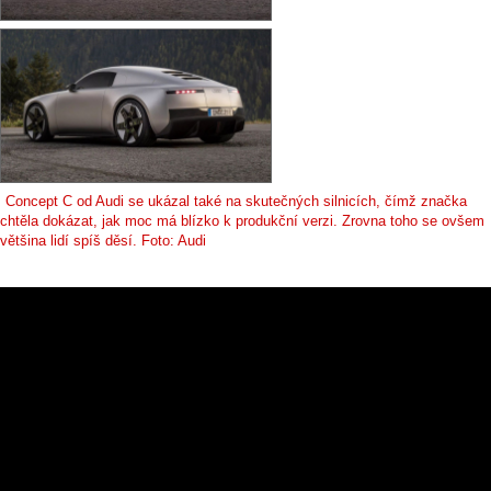
Concept C od Audi se ukázal také na skutečných silnicích, čímž značka
chtěla dokázat, jak moc má blízko k produkční verzi. Zrovna toho se ovšem
většina lidí spíš děsí. Foto: Audi