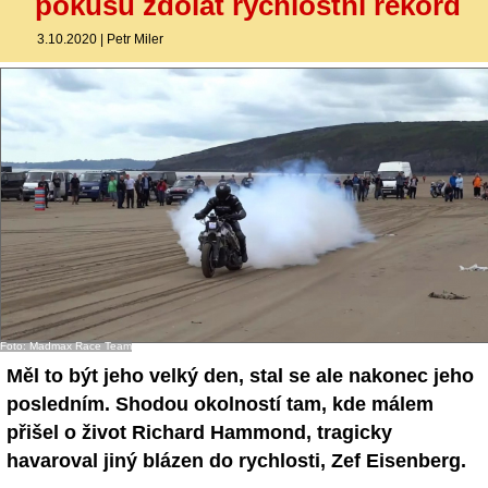
pokusu zdolat rychlostní rekord
3.10.2020
|
Petr Miler
Foto: Madmax Race Team
Měl to být jeho velký den, stal se ale nakonec jeho
posledním. Shodou okolností tam, kde málem
přišel o život Richard Hammond, tragicky
havaroval jiný blázen do rychlosti, Zef Eisenberg.