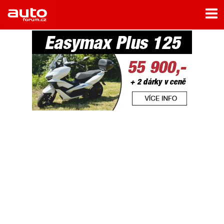
Menu
Home
Rubriky
- Testy aut
- Jízdní dojmy a další testy
- Bleskovky
- Představení
- Fascinace a historie
- Život řidiče
- Tuning
- Technika
- Zajímavosti