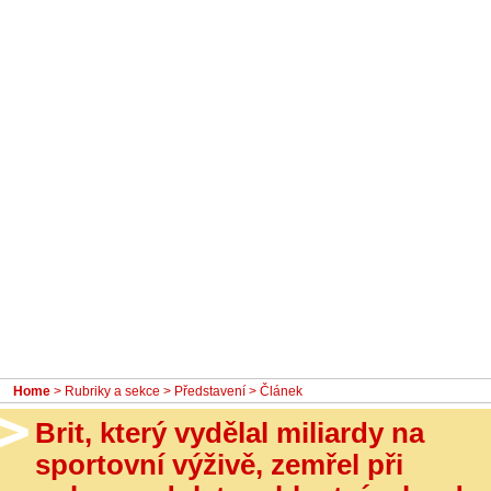
- Ostatní
Diskuzní fórum
Sledujte nás!
Home
>
Rubriky a sekce
>
Představení
> Článek
Brit, který vydělal miliardy na
sportovní výživě, zemřel při