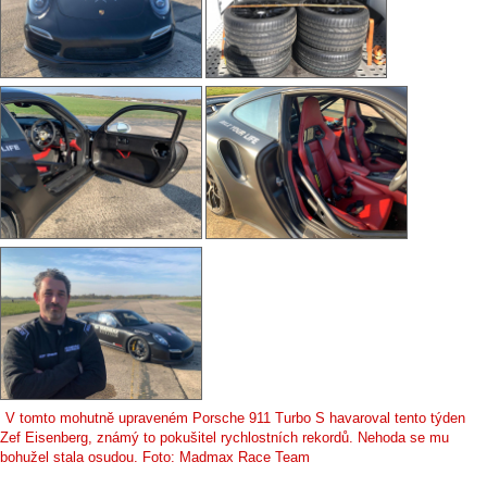
V tomto mohutně upraveném Porsche 911 Turbo S havaroval tento týden
Zef Eisenberg, známý to pokušitel rychlostních rekordů. Nehoda se mu
bohužel stala osudou. Foto: Madmax Race Team