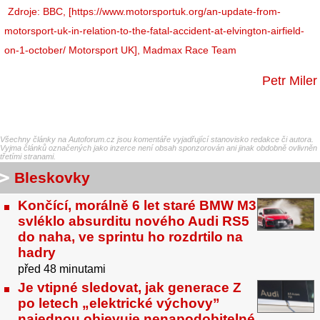
Zdroje:
BBC
, [https://www.motorsportuk.org/an-update-from-
motorsport-uk-in-relation-to-the-fatal-accident-at-elvington-airfield-
on-1-october/ Motorsport UK], Madmax Race Team
Petr Miler
Všechny články na Autoforum.cz jsou komentáře vyjadřující stanovisko redakce či autora.
Vyjma článků označených jako inzerce není obsah sponzorován ani jinak obdobně ovlivněn
třetími stranami.
Bleskovky
Končící, morálně 6 let staré BMW M3
svléklo absurditu nového Audi RS5
do naha, ve sprintu ho rozdrtilo na
hadry
před 48 minutami
Je vtipné sledovat, jak generace Z
po letech „elektrické výchovy”
najednou objevuje nenapodobitelné