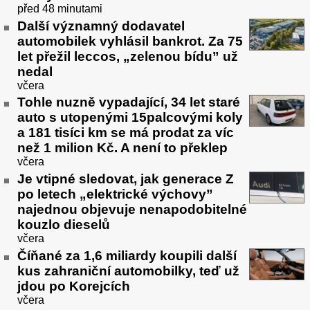
před 48 minutami
Další významný dodavatel
automobilek vyhlásil bankrot. Za 75
let přežil leccos, „zelenou bídu” už
nedal
včera
Tohle nuzně vypadající, 34 let staré
auto s utopenými 15palcovými koly
a 181 tisíci km se má prodat za víc
než 1 milion Kč. A není to překlep
včera
Je vtipné sledovat, jak generace Z
po letech „elektrické výchovy”
najednou objevuje nenapodobitelné
kouzlo dieselů
včera
Číňané za 1,6 miliardy koupili další
kus zahraniční automobilky, teď už
jdou po Korejcích
včera