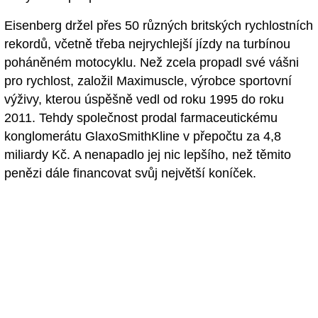
Eisenberg držel přes 50 různých britských rychlostních
rekordů, včetně třeba nejrychlejší jízdy na turbínou
poháněném motocyklu. Než zcela propadl své vášni
pro rychlost, založil Maximuscle, výrobce sportovní
výživy, kterou úspěšně vedl od roku 1995 do roku
2011. Tehdy společnost prodal farmaceutickému
konglomerátu GlaxoSmithKline v přepočtu za 4,8
miliardy Kč. A nenapadlo jej nic lepšího, než těmito
penězi dále financovat svůj největší koníček.