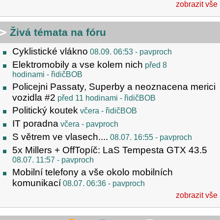
zobrazit vše
Živá témata na fóru
Cyklistické vlákno
08.09. 06:53
- pavproch
Elektromobily a vse kolem nich
před 8
hodinami
- řidičBOB
Policejni Passaty, Superby a neoznacena merici
vozidla #2
před 11 hodinami
- řidičBOB
Politický koutek
včera
- řidičBOB
IT poradna
včera
- pavproch
S větrem ve vlasech....
08.07. 16:55
- pavproch
5x Millers + OffTopíč: LaS Tempesta GTX 43.5
08.07. 11:57
- pavproch
Mobilní telefony a vše okolo mobilních
komunikací
08.07. 06:36
- pavproch
zobrazit vše