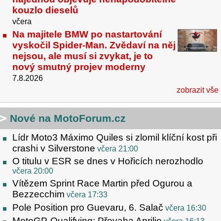
kouzlo dieselů
včera
Na majitele BMW po nastartování
vyskočil Spider-Man. Zvědaví na něj
nejsou, ale musí si zvykat, je to
nový smutný projev moderny
7.8.2026
zobrazit vše
Nové na MotoForum.cz
Lídr Moto3 Máximo Quiles si zlomil klíční kost při
crashi v Silverstone
včera 21:00
O titulu v ESR se dnes v Hořicích nerozhodlo
včera 20:00
Vítězem Sprint Race Martin před Ogurou a
Bezzecchim
včera 17:33
Pole Position pro Guevaru, 6. Salač
včera 16:30
MotoGP-Qualifying: Převaha Aprilie