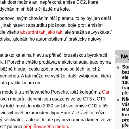
 tak dost možná ani nepřekoná emise CO2, které
ýcháním při běhu či jízdě na kole.
rtovci svým chováním ničí planetu, to by byl jen další
inak nasvítit absurditu plošnosti boje proti emisím
odle všeho
absurdní tak jako tak
, ale snažit se „vyskákat”
diska „globálního automobilismu” prakticky nulový
 takto kálet na hlavu a přitlačí bruselskou byrokracii
Ne
k. I Porsche chtělo prodávat elektrická auta, jako by na
St
btížně hledají cestu zpět a pomoc od těch, jejichž
bat
nemohou. A tak můžeme vyhlížet další vybíjenou, která
ele
100
uta prakticky pro nic.
tra
ch modelů u zmiňovaného Porsche, totiž kolegům z
Car
pře
ckých motorů, kterými jsou osazeny verze GT3 a GT3
Ně
vás
ky totiž musí do roku 2030 snížit své emise CO2 o 55
BM
navíc vyhovět bizarnostem typu Euro 7. Právě to může
kor
vý šestiválec. Jakkoli to ale prý neznamená konec verze
pr
pře
sit“ pomocí
přeplňovaného motoru
.