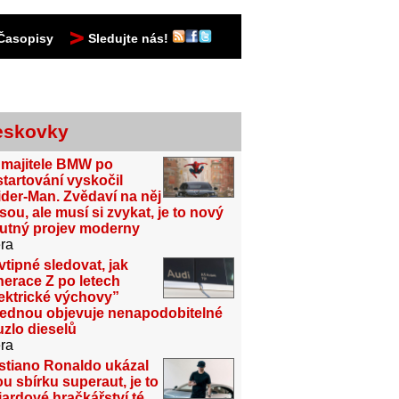
Časopisy
Sledujte nás!
eskovky
 majitele BMW po
tartování vyskočil
der-Man. Zvědaví na něj
sou, ale musí si zvykat, je to nový
utný projev moderny
ra
vtipné sledovat, jak
erace Z po letech
ektrické výchovy”
jednou objevuje nenapodobitelné
zlo dieselů
ra
stiano Ronaldo ukázal
u sbírku superaut, je to
iardové hračkářství té