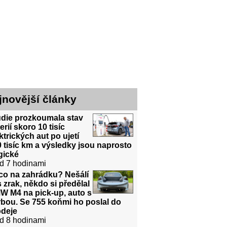
jnovější články
udie prozkoumala stav
erií skoro 10 tisíc
ktrických aut po ujetí
 tisíc km a výsledky jsou naprosto
gické
d 7 hodinami
co na zahrádku? Nešálí
 zrak, někdo si předělal
W M4 na pick-up, auto s
bou. Se 755 koňmi ho poslal do
odeje
d 8 hodinami