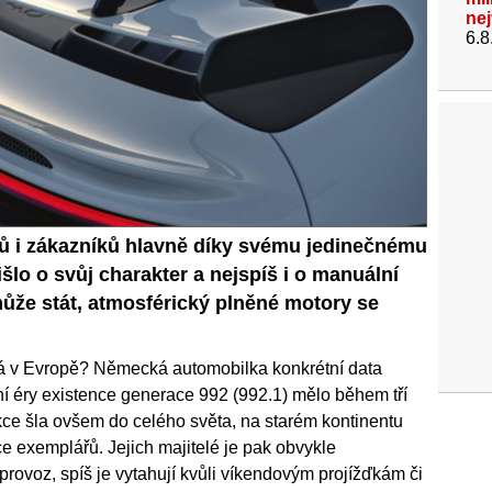
ne
6.8
ů i zákazníků hlavně díky svému jedinečnému
šlo o svůj charakter a nejspíš i o manuální
může stát, atmosférický plněné motory se
á v Evropě? Německá automobilka konkrétní data
ní éry existence generace 992 (992.1) mělo během tří
kce šla ovšem do celého světa, na starém kontinentu
ce exemplářů. Jejich majitelé je pak obvykle
provoz, spíš je vytahují kvůli víkendovým projížďkám či