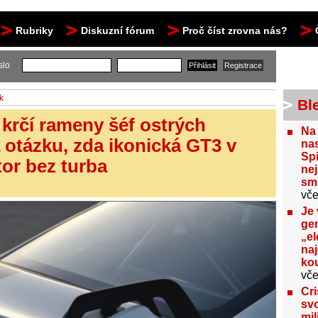
Rubriky
Diskuzní fórum
Proč číst zrovna nás?
slo
k
Bl
 krčí rameny šéf ostrých
Na
 otázku, zda ikonická GT3 v
nas
Spi
tor bez turba
nej
sm
vče
Je 
gen
„el
na
kou
vče
Cri
svo
mil