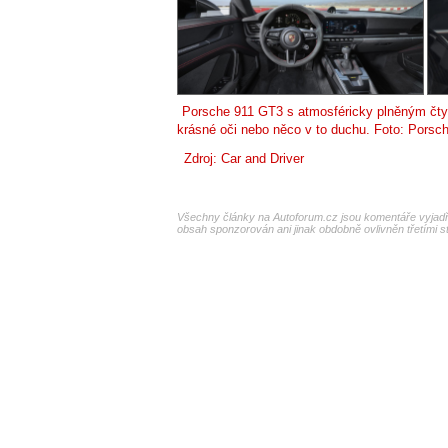
Porsche 911 GT3 s atmosféricky plněným čtyř
krásné oči nebo něco v to duchu. Foto: Porsc
Zdroj:
Car and Driver
Všechny články na Autoforum.cz jsou komentáře vyjadřu
obsah sponzorován ani jinak obdobně ovlivněn třetími s