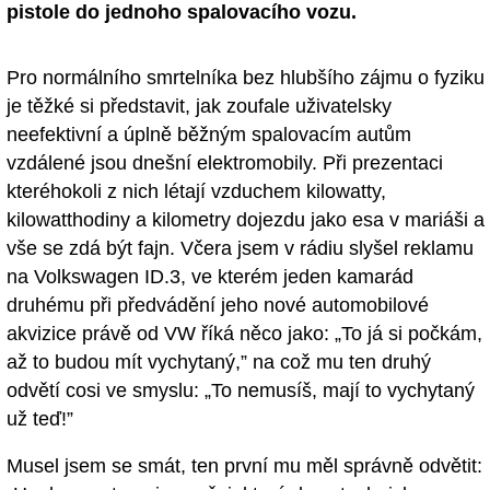
pistole do jednoho spalovacího vozu.
Pro normálního smrtelníka bez hlubšího zájmu o fyziku
je těžké si představit, jak zoufale uživatelsky
neefektivní a úplně běžným spalovacím autům
vzdálené jsou dnešní elektromobily. Při prezentaci
kteréhokoli z nich létají vzduchem kilowatty,
kilowatthodiny a kilometry dojezdu jako esa v mariáši a
vše se zdá být fajn. Včera jsem v rádiu slyšel reklamu
na Volkswagen ID.3, ve kterém jeden kamarád
druhému při předvádění jeho nové automobilové
akvizice právě od VW říká něco jako: „To já si počkám,
až to budou mít vychytaný,” na což mu ten druhý
odvětí cosi ve smyslu: „To nemusíš, mají to vychytaný
už teď!”
Musel jsem se smát, ten první mu měl správně odvětit: