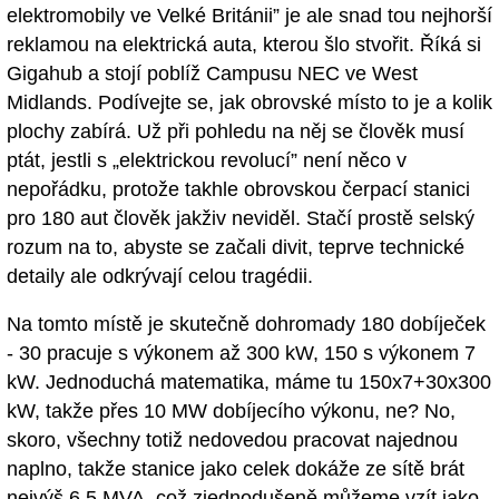
elektromobily ve Velké Británii” je ale snad tou nejhorší
reklamou na elektrická auta, kterou šlo stvořit. Říká si
Gigahub a stojí poblíž Campusu NEC ve West
Midlands. Podívejte se, jak obrovské místo to je a kolik
plochy zabírá. Už při pohledu na něj se člověk musí
ptát, jestli s „elektrickou revolucí” není něco v
nepořádku, protože takhle obrovskou čerpací stanici
pro 180 aut člověk jakživ neviděl. Stačí prostě selský
rozum na to, abyste se začali divit, teprve technické
detaily ale odkrývají celou tragédii.
Na tomto místě je skutečně dohromady 180 dobíječek
- 30 pracuje s výkonem až 300 kW, 150 s výkonem 7
kW. Jednoduchá matematika, máme tu 150x7+30x300
kW, takže přes 10 MW dobíjecího výkonu, ne? No,
skoro, všechny totiž nedovedou pracovat najednou
naplno, takže stanice jako celek dokáže ze sítě brát
nejvýš 6,5 MVA, což zjednodušeně můžeme vzít jako