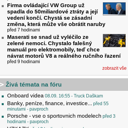
Firma ovládající VW Group už
spadla do 50miliardové ztráty a její
vedení končí. Chystá se zásadní
změna, která může vše obrátit naruby
před 7 hodinami
Maserati se snad už vyléčilo ze
zelené nemoci. Chystalo falešný
manuál pro elektromobily, teď chce
návrat motorů V8 a reálného ručního řazení
před 9 hodinami
zobrazit vše
Živá témata na fóru
Onboard videa
08.09. 16:55
- Truck Daškam
Banky, peníze, finance, investice...
před 55
minutami
- pavproch
Porsche - vse o sportovnich modelech
před 3
hodinami
- pavproch