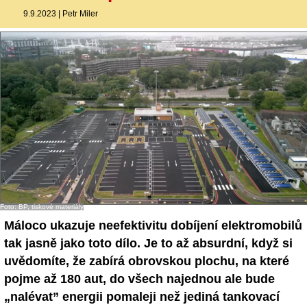
9.9.2023
|
Petr Miler
Foto: BP, tiskové materiály
Máloco ukazuje neefektivitu dobíjení elektromobilů
tak jasně jako toto dílo. Je to až absurdní, když si
uvědomíte, že zabírá obrovskou plochu, na které
pojme až 180 aut, do všech najednou ale bude
„nalévat” energii pomaleji než jediná tankovací