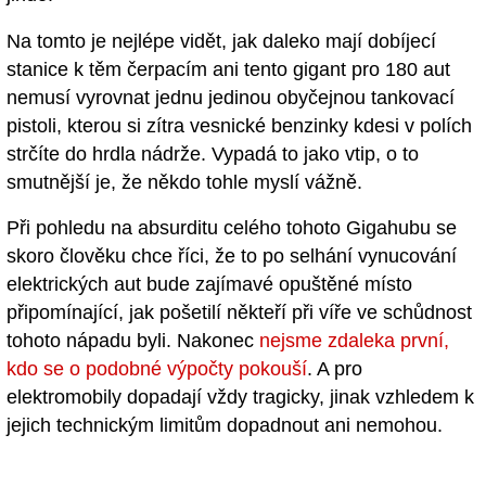
Na tomto je nejlépe vidět, jak daleko mají dobíjecí
stanice k těm čerpacím ani tento gigant pro 180 aut
nemusí vyrovnat jednu jedinou obyčejnou tankovací
pistoli, kterou si zítra vesnické benzinky kdesi v polích
strčíte do hrdla nádrže. Vypadá to jako vtip, o to
smutnější je, že někdo tohle myslí vážně.
Při pohledu na absurditu celého tohoto Gigahubu se
skoro člověku chce říci, že to po selhání vynucování
elektrických aut bude zajímavé opuštěné místo
připomínající, jak pošetilí někteří při víře ve schůdnost
tohoto nápadu byli. Nakonec
nejsme zdaleka první,
kdo se o podobné výpočty pokouší
. A pro
elektromobily dopadají vždy tragicky, jinak vzhledem k
jejich technickým limitům dopadnout ani nemohou.