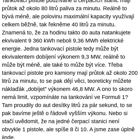
Tankovací pistole používané u čerpacích stanic mají
průtok až okolo 80 litrů paliva za minutu. Reálně to
bývá méně, ale polovinu maximální kapacity využívají
celkem běžně, tak řekněme 40 litrů za minutu.
Znamená to, že za hodinu takto do auta natankujete
ekvivalent 9 360 kWh neboli 9,36 MWh elektrické
energie. Jedna tankovací pistole tedy může být
ekvivalentem dobíjení výkonem 9,3 MW, reálně to
může být méně, ale také to může být více. Třeba
tankovací pistole pro kamiony mají průtok až okolo 200
litrů za minutu, to se pak dějí věci, teoreticky můžete
náklaďák „dobíjet” výkonem 46,8 MW. A ono to skoro
nemá limit, vzpomínáte na tankování ve Formuli 1?
Tam proudily do aut desítky litrů za pár sekund, to se
pak bavíme ještě o řádově vyšším výkonu. Nebo si
stačí uvědomit, že na jedné čerpací stanici není
obvykle 1 pistole, ale spíše 8 či 10. A jsme zase úplně
jinde.