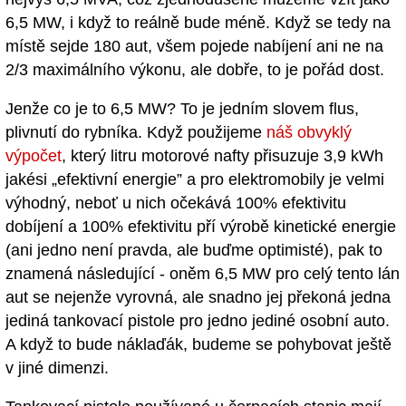
6,5 MW, i když to reálně bude méně. Když se tedy na
místě sejde 180 aut, všem pojede nabíjení ani ne na
2/3 maximálního výkonu, ale dobře, to je pořád dost.
Jenže co je to 6,5 MW? To je jedním slovem flus,
plivnutí do rybníka. Když použijeme
náš obvyklý
výpočet
, který litru motorové nafty přisuzuje 3,9 kWh
jakési „efektivní energie” a pro elektromobily je velmi
výhodný, neboť u nich očekává 100% efektivitu
dobíjení a 100% efektivitu pří výrobě kinetické energie
(ani jedno není pravda, ale buďme optimisté), pak to
znamená následující - oněm 6,5 MW pro celý tento lán
aut se nejenže vyrovná, ale snadno jej překoná jedna
jediná tankovací pistole pro jedno jediné osobní auto.
A když to bude náklaďák, budeme se pohybovat ještě
v jiné dimenzi.