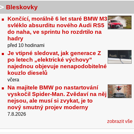
Bleskovky
Končící, morálně 6 let staré BMW M3
svléklo absurditu nového Audi RS5
do naha, ve sprintu ho rozdrtilo na
hadry
před 10 hodinami
Je vtipné sledovat, jak generace Z
po letech „elektrické výchovy”
najednou objevuje nenapodobitelné
kouzlo dieselů
včera
Na majitele BMW po nastartování
vyskočil Spider-Man. Zvědaví na něj
nejsou, ale musí si zvykat, je to
nový smutný projev moderny
7.8.2026
zobrazit vše