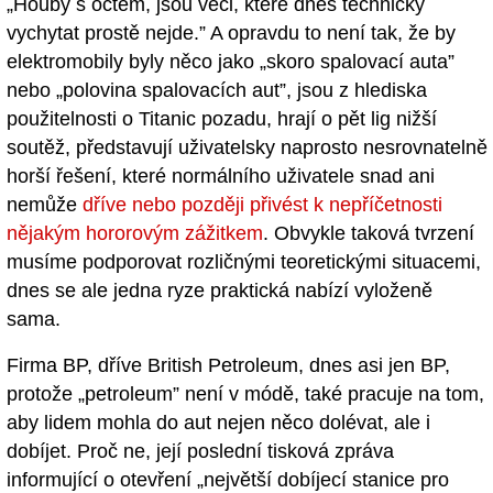
„Houby s octem, jsou věci, které dnes technicky
vychytat prostě nejde.” A opravdu to není tak, že by
elektromobily byly něco jako „skoro spalovací auta”
nebo „polovina spalovacích aut”, jsou z hlediska
použitelnosti o Titanic pozadu, hrají o pět lig nižší
soutěž, představují uživatelsky naprosto nesrovnatelně
horší řešení, které normálního uživatele snad ani
nemůže
dříve nebo později přivést k nepříčetnosti
nějakým hororovým zážitkem
. Obvykle taková tvrzení
musíme podporovat rozličnými teoretickými situacemi,
dnes se ale jedna ryze praktická nabízí vyloženě
sama.
Firma BP, dříve British Petroleum, dnes asi jen BP,
protože „petroleum” není v módě, také pracuje na tom,
aby lidem mohla do aut nejen něco dolévat, ale i
dobíjet. Proč ne, její poslední tisková zpráva
informující o otevření „největší dobíjecí stanice pro