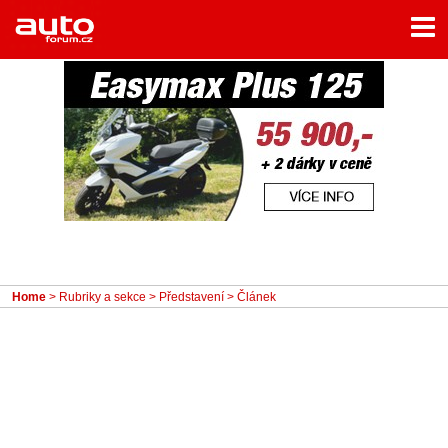
Menu
Home
Rubriky
- Testy aut
- Jízdní dojmy a další testy
- Bleskovky
- Představení
- Fascinace a historie
Home
>
Rubriky a sekce
>
Představení
> Článek
- Život řidiče
- Tuning
- Technika
- Zajímavosti