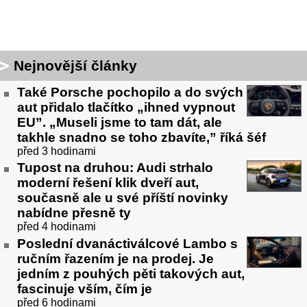
Nejnovější články
Také Porsche pochopilo a do svých
aut přidalo tlačítko „ihned vypnout
EU”. „Museli jsme to tam dát, ale
takhle snadno se toho zbavíte,” říká šéf
před 3 hodinami
Tupost na druhou: Audi strhalo
moderní řešení klik dveří aut,
současně ale u své příští novinky
nabídne přesně ty
před 4 hodinami
Poslední dvanáctiválcové Lambo s
ručním řazením je na prodej. Je
jedním z pouhých pěti takových aut,
fascinuje vším, čím je
před 6 hodinami