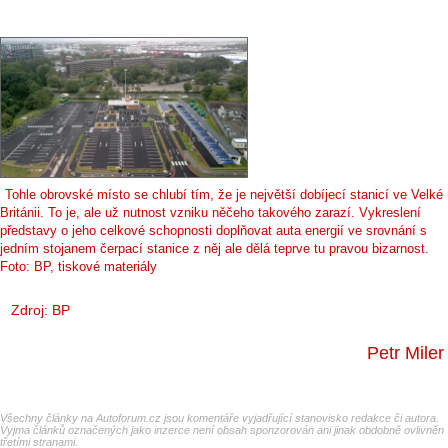
Tohle obrovské místo se chlubí tím, že je největší dobíjecí stanicí ve Velké
Británii. To je, ale už nutnost vzniku něčeho takového zarazí. Vykreslení
představy o jeho celkové schopnosti doplňovat auta energií ve srovnání s
jedním stojanem čerpací stanice z něj ale dělá teprve tu pravou bizarnost.
Foto: BP, tiskové materiály
Zdroj: BP
Petr Miler
Všechny články na Autoforum.cz jsou komentáře vyjadřující stanovisko redakce či autora.
Vyjma článků označených jako inzerce není obsah sponzorován ani jinak obdobně ovlivněn
třetími stranami.