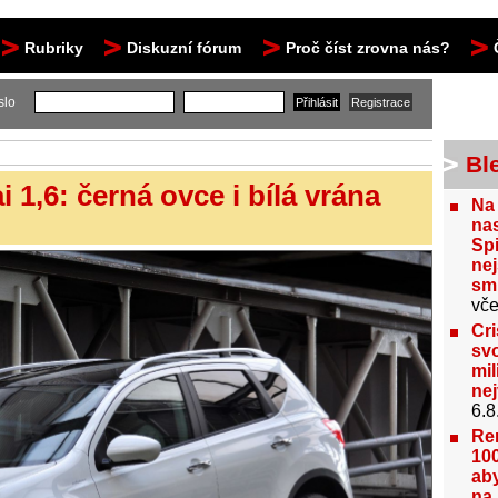
Rubriky
Diskuzní fórum
Proč číst zrovna nás?
slo
Bl
 1,6: černá ovce i bílá vrána
Na
nas
Spi
nej
sm
vče
Cri
svo
mil
ne
6.8
Re
100
aby
na 