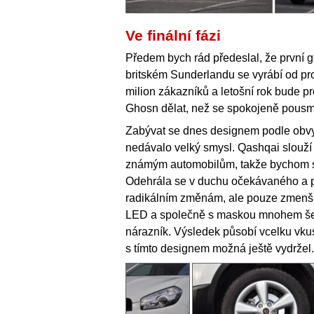
Ve finální fázi
Předem bych rád předeslal, že první g
britském Sunderlandu se vyrábí od pros
milion zákazníků a letošní rok bude p
Ghosn dělat, než se spokojeně pousmá
Zabývat se dnes designem podle obvy
nedávalo velký smysl. Qashqai slouží 
známým automobilům, takže bychom si
Odehrála se v duchu očekávaného a pů
radikálním změnám, ale pouze zmenšil 
LED a společně s maskou mnohem še
nárazník. Výsledek působí vcelku vku
s tímto designem možná ještě vydržel.