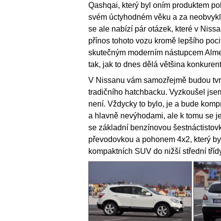
Qashqai, který byl oním produktem pol
svém úctyhodném věku a za neobvyklé 
se ale nabízí pár otázek, které v Niss
přínos tohoto vozu kromě lepšího pocit
skutečným moderním nástupcem Almery
tak, jak to dnes dělá většina konkure
V Nissanu vám samozřejmě budou tvr
tradičního hatchbacku. Vyzkoušel jsem
není. Vždycky to bylo, je a bude komp
a hlavně nevýhodami, ale k tomu se 
se základní benzínovou šestnáctistov
převodovkou a pohonem 4x2, který by 
kompaktních SUV do nižší střední třídy