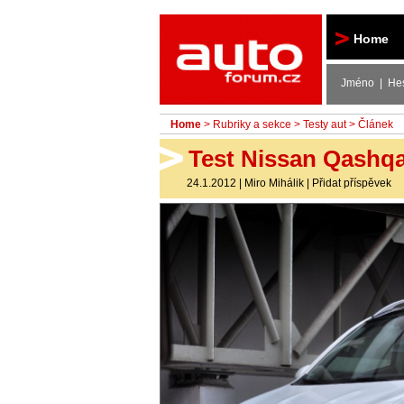
Autoforum
Home
Jméno | He
Home
>
Rubriky a sekce
>
Testy aut
> Článek
Test Nissan Qashqai
24.1.2012
|
Miro Mihálik
|
Přidat příspěvek