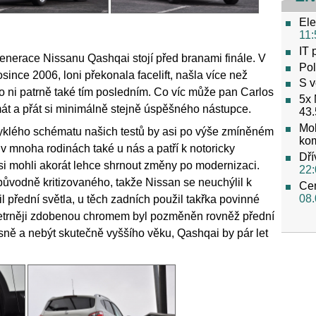
Ele
11:
IT 
enerace Nissanu Qashqai stojí před branami finále. V
Pol
ince 2006, loni překonala facelift, našla více než
S v
ro ni patrně také tím posledním. Co víc může pan Carlos
5x 
t a přát si minimálně stejně úspěšného nástupce.
43.
Mob
klého schématu našich testů by asi po výše zmíněném
ko
v mnoha rodinách také u nás a patří k notoricky
Dří
 mohli akorát lehce shrnout změny po modernizaci.
22:
vodně kritizovaného, takže Nissan se neuchýlil k
Cen
08.
přední světla, u těch zadních použil takřka povinné
trněji zdobenou chromem byl pozměněn rovněž přední
sně a nebýt skutečně vyššího věku, Qashqai by pár let