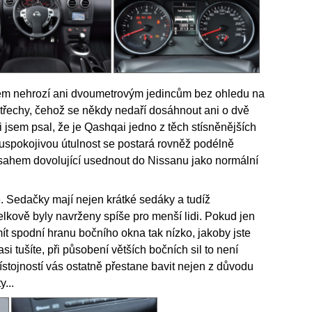
pem nehrozí ani dvoumetrovým jedincům bez ohledu na
třechy, čehož se někdy nedaří dosáhnout ani o dvě
 jsem psal, že je Qashqai jedno z těch stísněnějších
 uspokojivou útulnost se postará rovněž podélně
ozsahem dovolující usednout do Nissanu jako normální
 Sedačky mají nejen krátké sedáky a tudíž
elkově byly navrženy spíše pro menší lidi. Pokud jen
ít spodní hranu bočního okna tak nízko, jakoby jste
i tušíte, při působení větších bočních sil to není
ístojností vás ostatně přestane bavit nejen z důvodu
y...