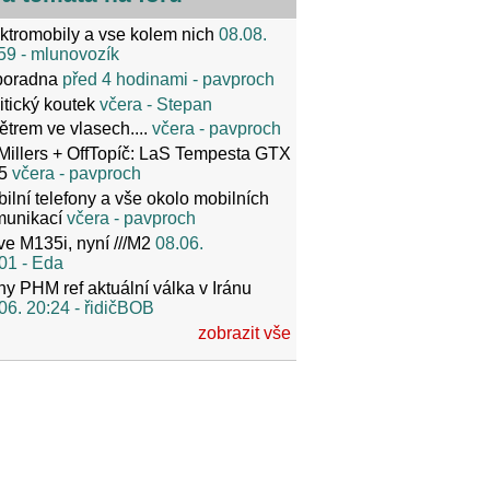
ktromobily a vse kolem nich
08.08.
59
- mlunovozík
poradna
před 4 hodinami
- pavproch
itický koutek
včera
- Stepan
ětrem ve vlasech....
včera
- pavproch
Millers + OffTopíč: LaS Tempesta GTX
5
včera
- pavproch
ilní telefony a vše okolo mobilních
munikací
včera
- pavproch
ve M135i, nyní ///M2
08.06.
01
- Eda
y PHM ref aktuální válka v Iránu
06. 20:24
- řidičBOB
zobrazit vše