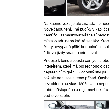
Na kabině vozu je ale znát stáří o něco
Nové čalounění, jiné budíky v kaplič
nemůžou zamaskovat vážnější nedostat
místa vzadu nebo krátké sedáky. Kro
Micry nevypadá příliš hodnotně - displ
řidič za jízdy snadno orientoval.
Přidejte k tomu spoustu černých a obč
interiérem, které má pro jednoho olds
depresivní migrénu. Podobný styl palu
což ale není zcela tento případ. Qash
bez ohledu na vkus. Může za to nepoc
dobře přístupného a objemného kufru.
buďte ve střehu.