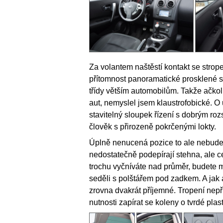
Za volantem naštěstí kontakt se stro
přítomnost panoramatické prosklené s
třídy větším automobilům. Takže ačkoli
aut, nemyslel jsem klaustrofobické. O
stavitelný sloupek řízení s dobrým r
člověk s přirozeně pokrčenými lokty.
Úplně nenucená pozice to ale nebude.
nedostatečně podepírají stehna, ale c
trochu vyčníváte nad průměr, budete m
seděli s polštářem pod zadkem. A jak as
zrovna dvakrát příjemné. Tropení nepř
nutnosti zapírat se koleny o tvrdé plast