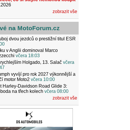
.2026
zobrazit vše
vé na MotoForum.cz
boj dvou jezdců o prestižní titul ESR
00
ku v Anglii dominoval Marco
zzecchi
včera 18:03
rychlejším Holgado, 13. Salač
včera
47
umph vyvíjí pro rok 2027 výkonnější a
čí motor Moto2
včera 10:00
t Harley-Davidson Road Glide 3:
boda na třech kolech
včera 08:00
zobrazit vše