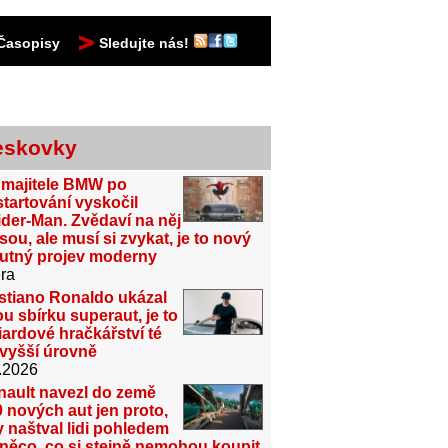
Časopisy
Sledujte nás!
eskovky
 majitele BMW po
tartování vyskočil
der-Man. Zvědaví na něj
sou, ale musí si zvykat, je to nový
utný projev moderny
ra
stiano Ronaldo ukázal
u sbírku superaut, je to
iardové hračkářství té
jvyšší úrovně
.2026
nault navezl do země
 nových aut jen proto,
 naštval lidi pohledem
něco, co si stejně nemohou koupit