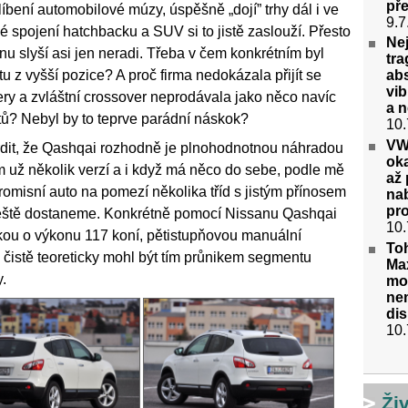
pře
íbení automobilové múzy, úspěšně „dojí” trhy dál i ve
9.7
spojení hatchbacku a SUV si to jistě zaslouží. Přesto
Nej
anu slyší asi jen neradi. Třeba v čem konkrétním byl
tr
u z vyšší pozice? A proč firma nedokázala přijít se
abs
vib
 a zvláštní crossover neprodávala jako něco navíc
a 
ntů? Nebyl by to teprve parádní náskok?
10.
VW 
dit, že Qashqai rozhodně je plnohodnotnou náhradou
oka
 už několik verzí a i když má něco do sebe, podle mě
až
romisní auto na pomezí několika tříd s jistým přínosem
nab
pr
ještě dostaneme. Konkrétně pomocí Nissanu Qashqai
10.
kou o výkonu 117 koní, pětistupňovou manuální
Toh
čistě teoreticky mohl být tím průnikem segmentu
Ma
.
mot
ne
di
10.
Ži