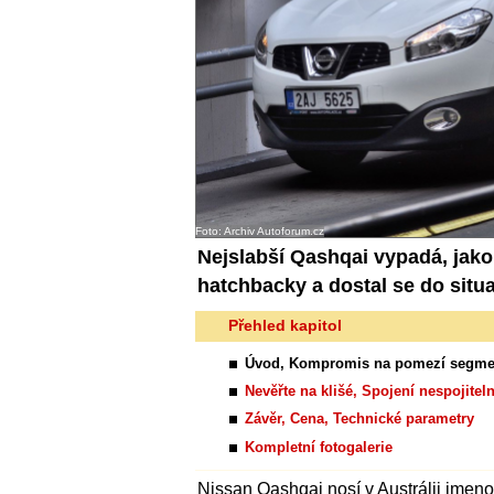
Foto: Archiv Autoforum.cz
Nejslabší Qashqai vypadá, jako
hatchbacky a dostal se do situac
Přehled kapitol
Úvod, Kompromis na pomezí segmentů
Nevěřte na klišé, Spojení nespojitel
Závěr, Cena, Technické parametry
Kompletní fotogalerie
Nissan Qashqai nosí v Austrálii jmeno