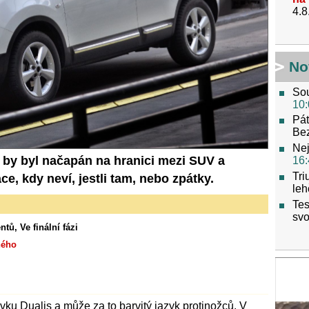
4.8
No
Sou
10:
Pát
Be
Nej
 by byl načapán na hranici mezi SUV a
16:
Tri
e, kdy neví, jestli tam, nebo zpátky.
leh
Tes
svo
, Ve finální fázi
ného
vku Dualis a může za to barvitý jazyk protinožců. V