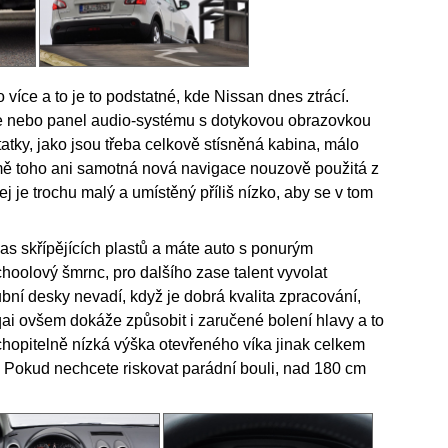
 více a to je to podstatné, kde Nissan dnes ztrácí.
ce nebo panel audio-systému s dotykovou obrazovkou
ky, jako jsou třeba celkově stísněná kabina, málo
mě toho ani samotná nová navigace nouzově použitá z
ej je trochu malý a umístěný příliš nízko, aby se v tom
as skřípějících plastů a máte auto s ponurým
choolový šmrnc, pro dalšího zase talent vyvolat
bní desky nevadí, když je dobrá kvalita zpracování,
qai ovšem dokáže způsobit i zaručené bolení hlavy a to
hopitelně nízká výška otevřeného víka jinak celkem
 Pokud nechcete riskovat parádní bouli, nad 180 cm