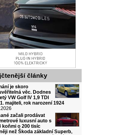
jčtenější články
ání je skoro
uvěřitelná věc. Dodnes
etý VW Golf IV 1,9 TDI
1. majiteli, rok narození 1924
.2026
ané začali prodávat
metrové luxusní auto s
 koňmi o 200 tisíc
něji než Škoda základní Superb,