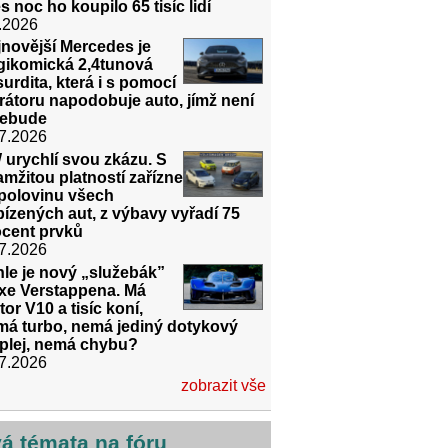
s noc ho koupilo 65 tisíc lidí
.2026
novější Mercedes je
agikomická 2,4tunová
urdita, která i s pomocí
rátoru napodobuje auto, jímž není
nebude
7.2026
urychlí svou zkázu. S
mžitou platností zařízne
 polovinu všech
ízených aut, z výbavy vyřadí 75
ocent prvků
7.2026
le je nový „služebák”
xe Verstappena. Má
or V10 a tisíc koní,
má turbo, nemá jediný dotykový
splej, nemá chybu?
7.2026
zobrazit vše
vá témata na fóru