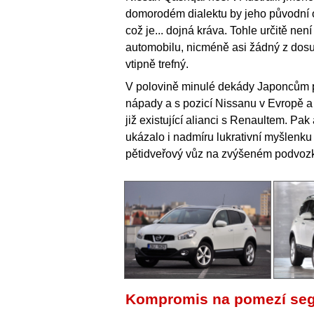
domorodém dialektu by jeho původní o
což je... dojná kráva. Tohle určitě ne
automobilu, nicméně asi žádný z dosu
vtipně trefný.
V polovině minulé dekády Japoncům 
nápady a s pozicí Nissanu v Evropě a 
již existující alianci s Renaultem. Pa
ukázalo i nadmíru lukrativní myšlenku
pětidveřový vůz na zvýšeném podvoz
Kompromis na pomezí se