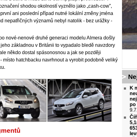
značení shodou okolností vyznělo jako „cash-cow”,
ní první ani poslední případ nutné lokální změny jména
d nepatřičných významů nebyl natolik - bez urážky -
po nové-nenové druhé generaci modelu Almera došly
jeho základnou v Británii to vypadalo bledě navzdory
k ale někdo dostal spásonosnou a jak se později
 - místo hatchbacku navrhnout a vyrobit podobně veliký
ku.
Ne
K m
ne
nej
po 
9.7
Číň
5,1
653
gmentů
lev