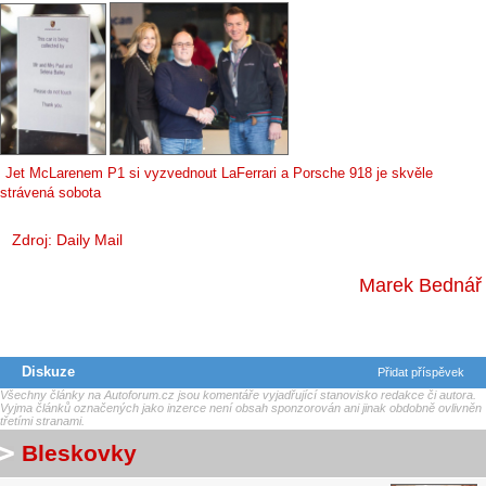
Jet McLarenem P1 si vyzvednout LaFerrari a Porsche 918 je skvěle
strávená sobota
Zdroj:
Daily Mail
Marek Bednář
Diskuze
Přidat příspěvek
Všechny články na Autoforum.cz jsou komentáře vyjadřující stanovisko redakce či autora.
Vyjma článků označených jako inzerce není obsah sponzorován ani jinak obdobně ovlivněn
třetími stranami.
Bleskovky