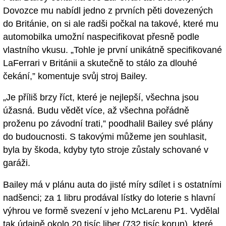
Dovozce mu nabídl jedno z prvních pěti dovezených
do Británie, on si ale radši počkal na takové, které mu
automobilka umožní naspecifikovat přesně podle
vlastního vkusu. „Tohle je první unikátně specifikované
LaFerrari v Británii a skutečně to stálo za dlouhé
čekání,” komentuje svůj stroj Bailey.
„Je příliš brzy říct, které je nejlepší, všechna jsou
úžasná. Budu vědět více, až všechna pořádně
proženu po závodní trati,” poodhalil Bailey své plány
do budoucnosti. S takovými můžeme jen souhlasit,
byla by škoda, kdyby tyto stroje zůstaly schované v
garáži.
Bailey má v plánu auta do jisté míry sdílet i s ostatními
nadšenci; za 1 libru prodával lístky do loterie s hlavní
výhrou ve formě svezení v jeho McLarenu P1. Vydělal
tak údajně okolo 20 tisíc liber (732 tisíc korun), které