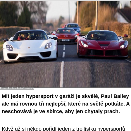
- Ostatní
Diskuzní fórum
Sledujte nás!
Foto: Archiv Autoforum.cz
Mít jeden hypersport v garáži je skvělé, Paul Bailey
ale má rovnou tři nejlepší, které na světě potkáte. A
neschovává je ve sbírce, aby jen chytaly prach.
Když už si někdo pořídí jeden z trojlístku hypersportů