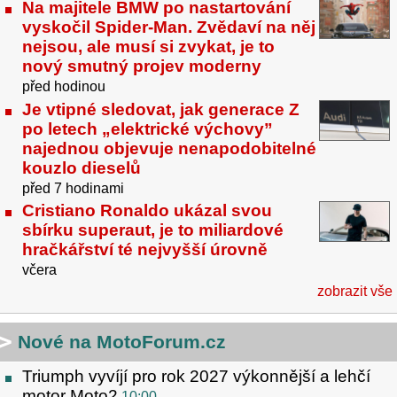
Na majitele BMW po nastartování
vyskočil Spider-Man. Zvědaví na něj
nejsou, ale musí si zvykat, je to
nový smutný projev moderny
před hodinou
Je vtipné sledovat, jak generace Z
po letech „elektrické výchovy”
najednou objevuje nenapodobitelné
kouzlo dieselů
před 7 hodinami
Cristiano Ronaldo ukázal svou
sbírku superaut, je to miliardové
hračkářství té nejvyšší úrovně
včera
zobrazit vše
Nové na MotoForum.cz
Triumph vyvíjí pro rok 2027 výkonnější a lehčí
motor Moto2
10:00