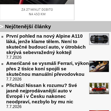
Nejčtenější články
První pohled na nový Alpine A110
láká, jenže klame tělem. Není to
skutečné budoucí auto, v útrobách
skrývá sebevražedný koktejl
7.7.2026
Američané se vysmáli Ferrari, výkon
přes 2 tisíce koní spojili se
skutečnou manuální převodovkou
7.7.2026
Přichází Nissan k rozumu? Své
jasně nejprodávanější auto v
Evropě i v Česku nakonec
neodpraví, nezbylo by mu nic
7.7.2026