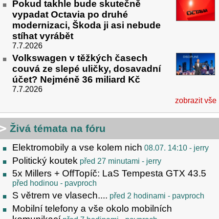
Pokud takhle bude skutečně
vypadat Octavia po druhé
modernizaci, Škoda ji asi nebude
stíhat vyrábět
7.7.2026
Volkswagen v těžkých časech
couvá ze slepé uličky, dosavadní
účet? Nejméně 36 miliard Kč
7.7.2026
zobrazit vše
Živá témata na fóru
Elektromobily a vse kolem nich
08.07. 14:10
- jerry
Politický koutek
před 27 minutami
- jerry
5x Millers + OffTopíč: LaS Tempesta GTX 43.5
před hodinou
- pavproch
S větrem ve vlasech....
před 2 hodinami
- pavproch
Mobilní telefony a vše okolo mobilních