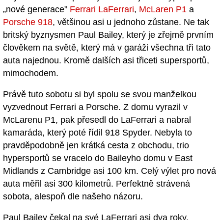
„nové generace”
Ferrari LaFerrari
,
McLaren P1
a
Porsche 918
, většinou asi u jednoho zůstane. Ne tak
britský byznysmen Paul Bailey, který je zřejmě prvním
člověkem na světě, který má v garáži všechna tři tato
auta najednou. Kromě dalších asi třiceti supersportů,
mimochodem.
Právě tuto sobotu si byl spolu se svou manželkou
vyzvednout Ferrari a Porsche. Z domu vyrazil v
McLarenu P1, pak přesedl do LaFerrari a nabral
kamaráda, který poté řídil 918 Spyder. Nebyla to
pravděpodobně jen krátká cesta z obchodu, trio
hypersportů se vracelo do Baileyho domu v East
Midlands z Cambridge asi 100 km. Celý výlet pro nová
auta měřil asi 300 kilometrů. Perfektně strávená
sobota, alespoň dle našeho názoru.
Paul Bailey čekal na své LaFerrari asi dva roky.