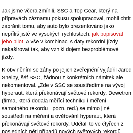
Jak jsme včera zmínili, SSC a Top Gear, který na
přípravách záznamu pokusu spolupracoval, mohli chtít
zabránit tomu, aby auto bylo prezentováno jako
nepříliš jisté ve vysokých rychlostech,
jak popisoval
jeho pilot
. A vše v kombinaci s daty rekordní jízdy
nakašírovat tak, aby vznikl dojem bezproblémové
jízdy.
K obviněním se záhy po jejich zveřejnění vyjádřil Jared
Shelby, šéf SSC, žádnou z konkrétních námitek ale
nekomentoval. „Zde v SSC se soustředíme na vývoj
hyperaut, která překonávají světové rekordy. Dewetron
(firma, která dodala měřící techniku i měření
samotného rekordu - pozn. red.) se mimo jiné
soustředí na měření a ověřování hyperaut, která
překonávají světové rekordy. Udělali to ve čtyřech z
posledních pěti případů nových světových rekordů.