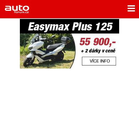
Menu
Home
Rubriky
- Testy aut
- Jízdní dojmy a další testy
- Bleskovky
- Představení
- Fascinace a historie
- Život řidiče
- Tuning
- Technika
- Zajímavosti