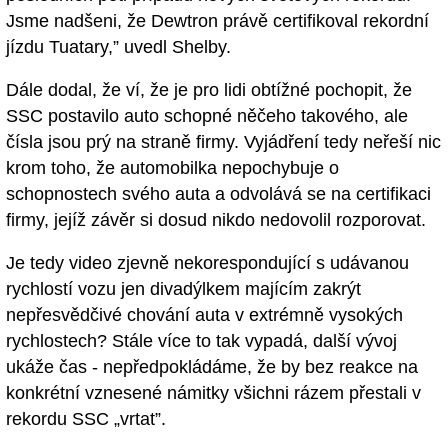
Jsme nadšeni, že Dewtron právě certifikoval rekordní
jízdu Tuatary,” uvedl Shelby.
Dále dodal, že ví, že je pro lidi obtížné pochopit, že
SSC postavilo auto schopné něčeho takového, ale
čísla jsou prý na straně firmy. Vyjádření tedy neřeší nic
krom toho, že automobilka nepochybuje o
schopnostech svého auta a odvolává se na certifikaci
firmy, jejíž závěr si dosud nikdo nedovolil rozporovat.
Je tedy video zjevně nekorespondující s udávanou
rychlostí vozu jen divadýlkem majícím zakrýt
nepřesvědčivé chování auta v extrémně vysokých
rychlostech? Stále více to tak vypadá, další vývoj
ukáže čas - nepředpokládáme, že by bez reakce na
konkrétní vznesené námitky všichni rázem přestali v
rekordu SSC „vrtat”.