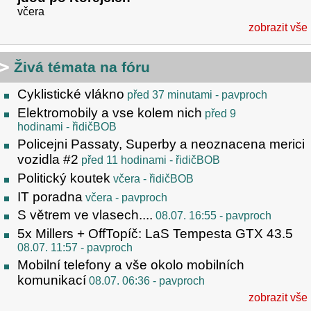
včera
zobrazit vše
Živá témata na fóru
Cyklistické vlákno
před 37 minutami
- pavproch
Elektromobily a vse kolem nich
před 9
hodinami
- řidičBOB
Policejni Passaty, Superby a neoznacena merici
vozidla #2
před 11 hodinami
- řidičBOB
Politický koutek
včera
- řidičBOB
IT poradna
včera
- pavproch
S větrem ve vlasech....
08.07. 16:55
- pavproch
5x Millers + OffTopíč: LaS Tempesta GTX 43.5
08.07. 11:57
- pavproch
Mobilní telefony a vše okolo mobilních
komunikací
08.07. 06:36
- pavproch
zobrazit vše