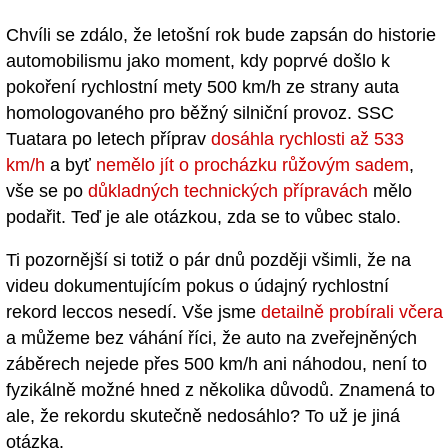
Chvíli se zdálo, že letošní rok bude zapsán do historie
automobilismu jako moment, kdy poprvé došlo k
pokoření rychlostní mety 500 km/h ze strany auta
homologovaného pro běžný silniční provoz. SSC
Tuatara po letech příprav
dosáhla rychlosti až 533
km/h
a byť
nemělo jít o procházku růžovým sadem
,
vše se po
důkladných technických přípravách
mělo
podařit. Teď je ale otázkou, zda se to vůbec stalo.
Ti pozornější si totiž o pár dnů později všimli, že na
videu dokumentujícím pokus o údajný rychlostní
rekord leccos nesedí. Vše jsme
detailně probírali včera
a můžeme bez váhání říci, že auto na zveřejněných
záběrech nejede přes 500 km/h ani náhodou, není to
fyzikálně možné hned z několika důvodů. Znamená to
ale, že rekordu skutečně nedosáhlo? To už je jiná
otázka.