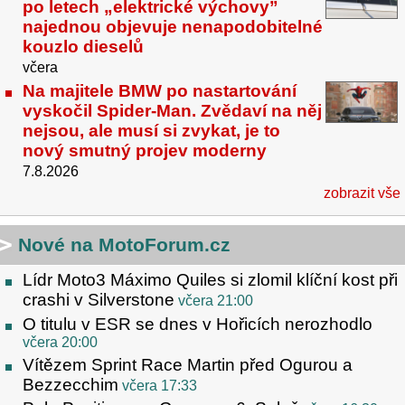
po letech „elektrické výchovy”
najednou objevuje nenapodobitelné
kouzlo dieselů
včera
Na majitele BMW po nastartování
vyskočil Spider-Man. Zvědaví na něj
nejsou, ale musí si zvykat, je to
nový smutný projev moderny
7.8.2026
zobrazit vše
Nové na MotoForum.cz
Lídr Moto3 Máximo Quiles si zlomil klíční kost při
crashi v Silverstone
včera 21:00
O titulu v ESR se dnes v Hořicích nerozhodlo
včera 20:00
Vítězem Sprint Race Martin před Ogurou a
Bezzecchim
včera 17:33