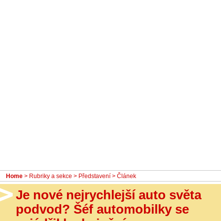
- Ostatní
Diskuzní fórum
Sledujte nás!
Home
>
Rubriky a sekce
>
Představení
> Článek
Je nové nejrychlejší auto světa
podvod? Šéf automobilky se