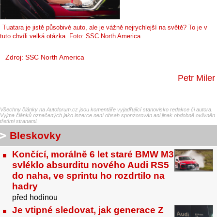
Tuatara je jistě působivé auto, ale je vážně nejrychlejší na světě? To je v
tuto chvíli velká otázka. Foto: SSC North America
Zdroj: SSC North America
Petr Miler
Všechny články na Autoforum.cz jsou komentáře vyjadřující stanovisko redakce či autora.
Vyjma článků označených jako inzerce není obsah sponzorován ani jinak obdobně ovlivněn
třetími stranami.
Bleskovky
Končící, morálně 6 let staré BMW M3
svléklo absurditu nového Audi RS5
do naha, ve sprintu ho rozdrtilo na
hadry
před hodinou
Je vtipné sledovat, jak generace Z