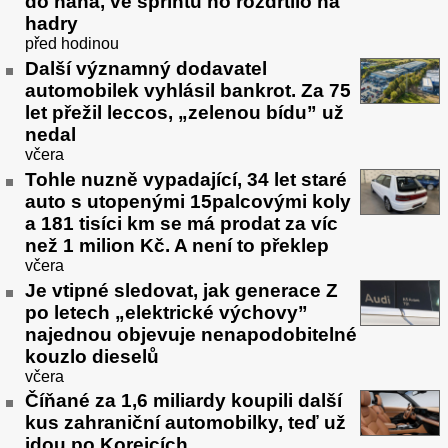
do naha, ve sprintu ho rozdrtilo na
hadry
před hodinou
Další významný dodavatel
automobilek vyhlásil bankrot. Za 75
let přežil leccos, „zelenou bídu” už
nedal
včera
Tohle nuzně vypadající, 34 let staré
auto s utopenými 15palcovými koly
a 181 tisíci km se má prodat za víc
než 1 milion Kč. A není to překlep
včera
Je vtipné sledovat, jak generace Z
po letech „elektrické výchovy”
najednou objevuje nenapodobitelné
kouzlo dieselů
včera
Číňané za 1,6 miliardy koupili další
kus zahraniční automobilky, teď už
jdou po Korejcích