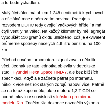
a turbodmychadlem.
Malý čtyřválec má objem 1 248 centimetrů krychlových
a oficiálně moc o něm zatím nevíme. Pracuje s
rozvodem DOHC tedy dvojící vačkových hřídelí a má
čtyři ventily na válec. Na každý kilometr by měl agregát
vypouštět 110 gramů oxidu uhličitého, což je ekvivalent
průměrné spotřeby necelých 4,6 litru benzinu na 100
km.
Příchod nového turbomotoru signalizovalo několik
věcí. Jednak se tato jednotka objevila v detroitské
studii
Hyundai Hexa Space HND-7
, ale bez bližších
specifikací. Když ale začnete pátrat po internetu,
několik více než rok starých zdrojů napoví více. Patrně
se na to už zapomnělo, ale o motoru 1,2 T GDI se
hodně mluvilo v souvislosti s
loňskou premiérou
modelu Rio
. Značka Kia dokonce naznačila výkon a