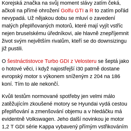
Korejská značka na svůj moment slávy zatím čeká,
ačkoli na přímé ohrožení
Golfu GTI
a
R
to zatím pořád
nevypadá. Už nějakou dobu se mluví o zavedení
malých přeplňovaných motorů, které mají vyjít vstříc
nejen bruselskému úředníkovi, ale hlavně znepříjemnit
život svým největším rivalům, kteří se do downsizingu
již pustili.
O
šestnáctistovce Turbo GDI z Velosteru
se šeptá jako
o hotové věci, i když najostřejší i30 patrně dostane
evropský motor s výkonem sníženým z 204 na 186
koní. Tím to ale nekončí.
Kvůli testům normované spotřeby jen velmi málo
zatěžujícím zkoušené motory se Hyundai vydá cestou
přeplňování a zmenšování objemu a v hledáčku má
evidentně Volkswagen. Jeho další novinkou je motor
1,2 T GDI série Kappa vybavený přímým vstřikováním