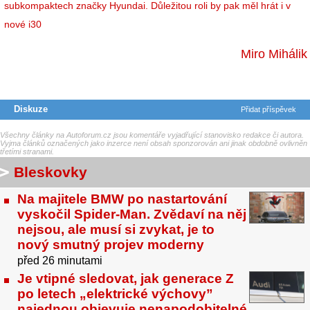
subkompaktech značky Hyundai. Důležitou roli by pak měl hrát i v
nové i30
Miro Mihálik
Diskuze
Přidat příspěvek
Všechny články na Autoforum.cz jsou komentáře vyjadřující stanovisko redakce či autora.
Vyjma článků označených jako inzerce není obsah sponzorován ani jinak obdobně ovlivněn
třetími stranami.
Bleskovky
Na majitele BMW po nastartování
vyskočil Spider-Man. Zvědaví na něj
nejsou, ale musí si zvykat, je to
nový smutný projev moderny
před 26 minutami
Je vtipné sledovat, jak generace Z
po letech „elektrické výchovy”
najednou objevuje nenapodobitelné