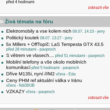
před 4 hodinami
zobrazit vše
Živá témata na fóru
Elektromobily a vse kolem nich
08.07. 14:10
- jerry
Politický koutek
08.07. 13:27
- jerry
5x Millers + OffTopíč: LaS Tempesta GTX 43.5
před 28 minutami
- pavproch
S větrem ve vlasech....
před 51 minutami
- pavproch
Mobilní telefony a vše okolo mobilních
komunikací
před 5 hodinami
- pavproch
Dříve M135i, nyní ///M2
včera
- Eda
Ceny PHM ref aktuální válka v Iránu
včera
- řidičBOB
VZKAZY
včera
- pavproch
zobrazit vše