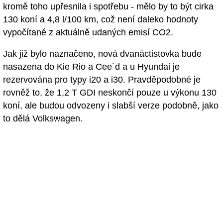
kromě toho upřesnila i spotřebu - mělo by to být cirka
130 koní a 4,8 l/100 km, což není daleko hodnoty
vypočítané z aktuálně udaných emisí CO2.
Jak již bylo naznačeno, nová dvanáctistovka bude
nasazena do Kie Rio a Cee´d a u Hyundai je
rezervována pro typy i20 a i30. Pravděpodobné je
rovněž to, že 1,2 T GDI neskončí pouze u výkonu 130
koní, ale budou odvozeny i slabší verze podobně, jako
to dělá Volkswagen.