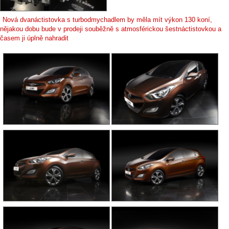
Nová dvanáctistovka s turbodmychadlem by měla mít výkon 130 koní,
nějakou dobu bude v prodeji souběžně s atmosférickou šestnáctistovkou a
časem ji úplně nahradit