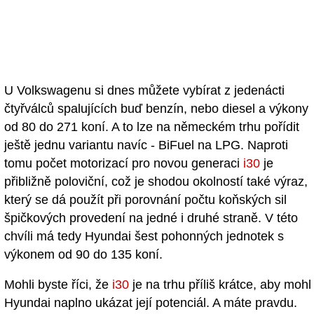
U Volkswagenu si dnes můžete vybírat z jedenácti
čtyřválců spalujících buď benzín, nebo diesel a výkony
od 80 do 271 koní. A to lze na německém trhu pořídit
ještě jednu variantu navíc - BiFuel na LPG. Naproti
tomu počet motorizací pro novou generaci
i30
je
přibližně poloviční, což je shodou okolností také výraz,
který se dá použít při porovnání počtu koňských sil
špičkových provedení na jedné i druhé straně. V této
chvíli má tedy Hyundai šest pohonných jednotek s
výkonem od 90 do 135 koní.
Mohli byste říci, že
i30
je na trhu příliš krátce, aby mohl
Hyundai naplno ukázat její potenciál. A máte pravdu.