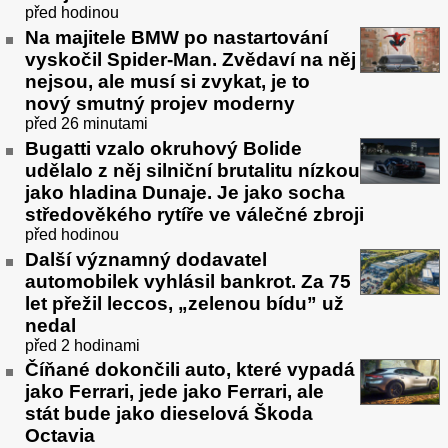
před hodinou
Na majitele BMW po nastartování
vyskočil Spider-Man. Zvědaví na něj
nejsou, ale musí si zvykat, je to
nový smutný projev moderny
před 26 minutami
Bugatti vzalo okruhový Bolide
udělalo z něj silniční brutalitu nízkou
jako hladina Dunaje. Je jako socha
středověkého rytíře ve válečné zbroji
před hodinou
Další významný dodavatel
automobilek vyhlásil bankrot. Za 75
let přežil leccos, „zelenou bídu” už
nedal
před 2 hodinami
Číňané dokončili auto, které vypadá
jako Ferrari, jede jako Ferrari, ale
stát bude jako dieselová Škoda
Octavia