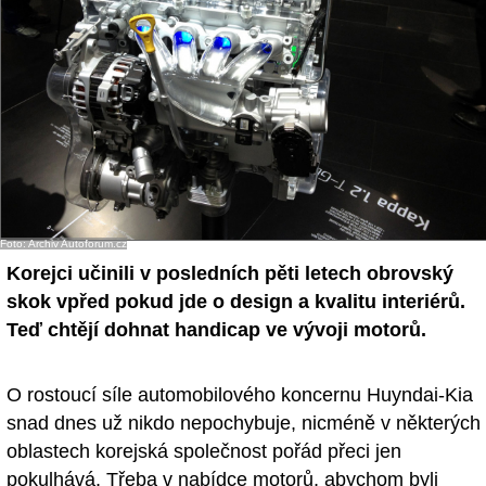
- Ostatní
Diskuzní fórum
Sledujte nás!
Foto: Archiv Autoforum.cz
Korejci učinili v posledních pěti letech obrovský
skok vpřed pokud jde o design a kvalitu interiérů.
Teď chtějí dohnat handicap ve vývoji motorů.
O rostoucí síle automobilového koncernu Huyndai-Kia
snad dnes už nikdo nepochybuje, nicméně v některých
oblastech korejská společnost pořád přeci jen
pokulhává. Třeba v nabídce motorů, abychom byli