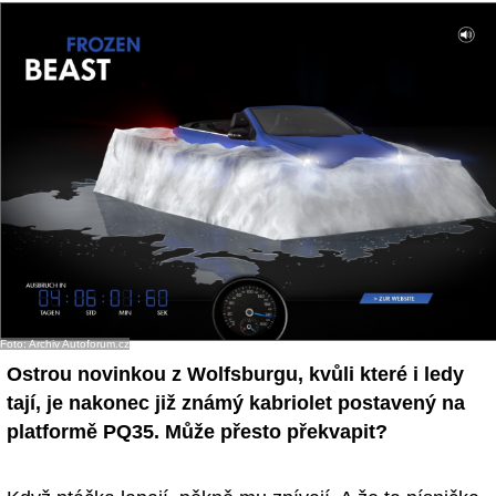
- Ostatní
Diskuzní fórum
Sledujte nás!
Foto: Archiv Autoforum.cz
Ostrou novinkou z Wolfsburgu, kvůli které i ledy
tají, je nakonec již známý kabriolet postavený na
platformě PQ35. Může přesto překvapit?