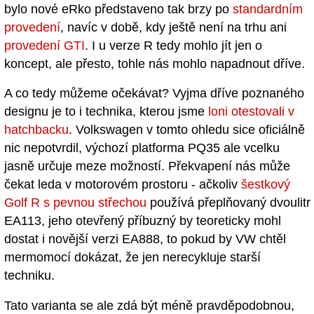
bylo nové eRko představeno tak brzy po
standardním
provedení
, navíc v době, kdy ještě není na trhu ani
provedení GTI
. I u verze R tedy mohlo jít jen o
koncept, ale přesto, tohle nás mohlo napadnout dříve.
A co tedy můžeme očekávat? Vyjma dříve poznaného
designu je to i technika, kterou jsme
loni otestovali v
hatchbacku
. Volkswagen v tomto ohledu sice oficiálně
nic nepotvrdil, výchozí platforma PQ35 ale vcelku
jasně určuje meze možností. Překvapení nás může
čekat leda v motorovém prostoru - ačkoliv
šestkový
Golf R s pevnou střechou
používá přeplňovaný dvoulitr
EA113, jeho otevřený příbuzný by teoreticky mohl
dostat i novější verzi EA888, to pokud by VW chtěl
mermomocí dokázat, že jen nerecykluje starší
techniku.
Tato varianta se ale zdá být méně pravděpodobnou,