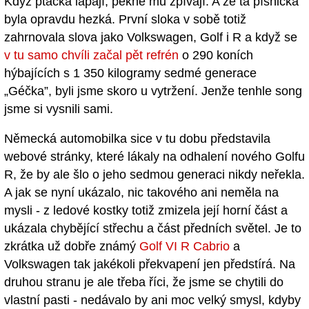
Když ptáčka lapají, pěkně mu zpívají. A že ta písnička
byla opravdu hezká. První sloka v sobě totiž
zahrnovala slova jako Volkswagen, Golf i R a když se
v tu samo chvíli začal pět refrén
o 290 koních
hýbajících s 1 350 kilogramy sedmé generace
„Géčka”, byli jsme skoro u vytržení. Jenže tenhle song
jsme si vysnili sami.
Německá automobilka sice v tu dobu představila
webové stránky, které lákaly na odhalení nového Golfu
R, že by ale šlo o jeho sedmou generaci nikdy neřekla.
A jak se nyní ukázalo, nic takového ani neměla na
mysli - z ledové kostky totiž zmizela její horní část a
ukázala chybějící střechu a část předních světel. Je to
zkrátka už dobře známý
Golf VI R Cabrio
a
Volkswagen tak jakékoli překvapení jen předstírá. Na
druhou stranu je ale třeba říci, že jsme se chytili do
vlastní pasti - nedávalo by ani moc velký smysl, kdyby