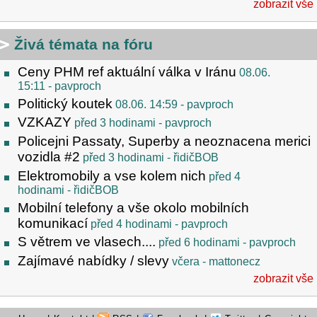
zobrazit vše
Živá témata na fóru
Ceny PHM ref aktuální válka v Iránu
08.06.
15:11
- pavproch
Politický koutek
08.06. 14:59
- pavproch
VZKAZY
před 3 hodinami
- pavproch
Policejni Passaty, Superby a neoznacena merici
vozidla #2
před 3 hodinami
- řidičBOB
Elektromobily a vse kolem nich
před 4
hodinami
- řidičBOB
Mobilní telefony a vše okolo mobilních
komunikací
před 4 hodinami
- pavproch
S větrem ve vlasech....
před 6 hodinami
- pavproch
Zajímavé nabídky / slevy
včera
- mattonecz
zobrazit vše