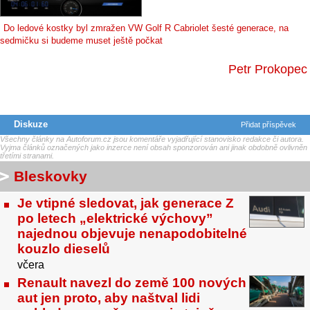
Do ledové kostky byl zmražen VW Golf R Cabriolet šesté generace, na
sedmičku si budeme muset ještě počkat
Petr Prokopec
Diskuze
Přidat příspěvek
Všechny články na Autoforum.cz jsou komentáře vyjadřující stanovisko redakce či autora.
Vyjma článků označených jako inzerce není obsah sponzorován ani jinak obdobně ovlivněn
třetími stranami.
Bleskovky
Je vtipné sledovat, jak generace Z
po letech „elektrické výchovy”
najednou objevuje nenapodobitelné
kouzlo dieselů
včera
Renault navezl do země 100 nových
aut jen proto, aby naštval lidi