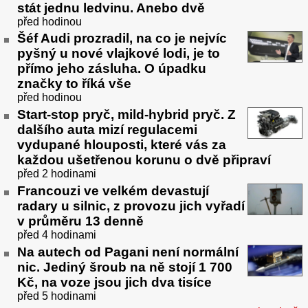
stát jednu ledvinu. Anebo dvě
před hodinou
Šéf Audi prozradil, na co je nejvíc
pyšný u nové vlajkové lodi, je to
přímo jeho zásluha. O úpadku
značky to říká vše
před hodinou
Start-stop pryč, mild-hybrid pryč. Z
dalšího auta mizí regulacemi
vydupané hlouposti, které vás za
každou ušetřenou korunu o dvě připraví
před 2 hodinami
Francouzi ve velkém devastují
radary u silnic, z provozu jich vyřadí
v průměru 13 denně
před 4 hodinami
Na autech od Pagani není normální
nic. Jediný šroub na ně stojí 1 700
Kč, na voze jsou jich dva tisíce
před 5 hodinami