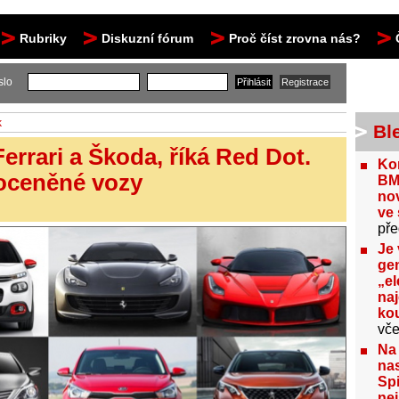
Rubriky
Diskuzní fórum
Proč číst zrovna nás?
slo
k
Bl
Ferrari a Škoda, říká Red Dot.
Kon
 oceněné vozy
BM
no
ve 
pře
Je 
gen
„el
na
kou
vče
Na
nas
Spi
nej