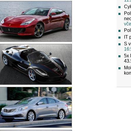
Cyk
Pol
neo
vče
Pol
IT 
S v
16:
5x 
43.
Mob
ko