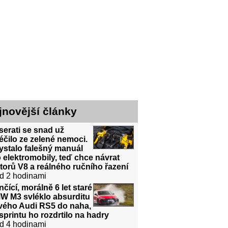
jnovější články
erati se snad už
éčilo ze zelené nemoci.
ystalo falešný manuál
 elektromobily, teď chce návrat
orů V8 a reálného ručního řazení
d 2 hodinami
čící, morálně 6 let staré
W M3 svléklo absurditu
vého Audi RS5 do naha,
sprintu ho rozdrtilo na hadry
d 4 hodinami