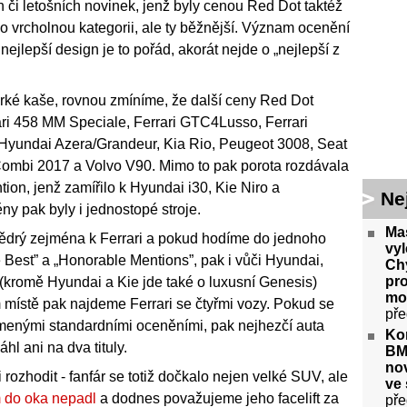
h či letošních novinek, jenž byly cenou Red Dot taktéž
o vrcholnou kategorii, ale ty běžnější. Význam ocenění
nejlepší design je to pořád, akorát nejde o „nejlepší z
rké kaše, rovnou zmíníme, že další ceny Red Dot
ari 458 MM Speciale, Ferrari GTC4Lusso, Ferrari
 Hyundai Azera/Grandeur, Kia Rio, Peugeot 3008, Seat
Combi 2017 a Volvo V90. Mimo to pak porota rozdávala
on, jenž zamířilo k Hyundai i30, Kie Niro a
Ne
 pak byly i jednostopé stroje.
Mas
štědrý zejména k Ferrari a pokud hodíme do jednoho
vyl
he Best” a „Honorable Mentions”, pak i vůči Hyundai,
Ch
pro
y (kromě Hyundai a Kie jde také o luxusní Genesis)
mot
 místě pak najdeme Ferrari se čtyřmi vozy. Pokud se
pře
menými standardními oceněními, pak nejhezčí auta
Kon
hl ani na dva tituly.
BM
no
 rozhodit - fanfár se totiž dočkalo nejen velké SUV, ale
ve 
 do oka nepadl
a dodnes považujeme jeho facelift za
pře