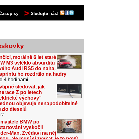
Časopisy
Sledujte nás!
eskovky
čící, morálně 6 let staré
W M3 svléklo absurditu
vého Audi RS5 do naha,
sprintu ho rozdrtilo na hadry
d 4 hodinami
vtipné sledovat, jak
erace Z po letech
ektrické výchovy”
jednou objevuje nenapodobitelné
zlo dieselů
ra
 majitele BMW po
tartování vyskočil
der-Man. Zvědaví na něj
sou, ale musí si zvykat, je to nový