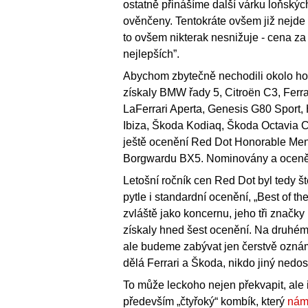
ostatně přinášíme další várku loňskýc
ověnčeny. Tentokráte ovšem již nejde 
to ovšem nikterak nesnižuje - cena za 
nejlepších”.
Abychom zbytečně nechodili okolo ho
získaly BMW řady 5, Citroën C3, Ferr
LaFerrari Aperta, Genesis G80 Sport,
Ibiza, Škoda Kodiaq, Škoda Octavia 
ještě ocenění Red Dot Honorable Menti
Borgwardu BX5. Nominovány a oceněny
Letošní ročník cen Red Dot byl tedy 
pytle i standardní ocenění, „Best of t
zvláště jako koncernu, jeho tři značk
získaly hned šest ocenění. Na druhém
ale budeme zabývat jen čerstvě ozná
dělá Ferrari a Škoda, nikdo jiný nedosá
To může leckoho nejen překvapit, ale i
především „čtyřoký“ kombík, který
nám