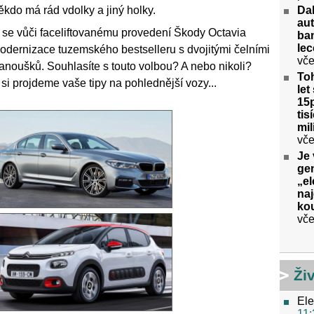
ěkdo má rád vdolky a jiný holky.
Da
aut
se vůči faceliftovanému provedení Škody Octavia
ban
lec
odernizace tuzemského bestselleru s dvojitými čelními
vče
fanoušků. Souhlasíte s touto volbou? A nebo nikoli?
Toh
 si projdeme vaše tipy na pohlednější vozy...
let
15p
tis
mil
vče
Je 
gen
„el
na
kou
vče
Ži
Ele
11: