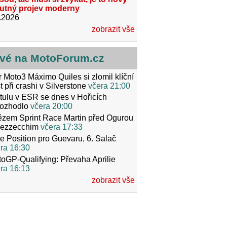
utný projev moderny
.2026
zobrazit vše
vé na MotoForum.cz
r Moto3 Máximo Quiles si zlomil klíční
t při crashi v Silverstone
včera 21:00
itulu v ESR se dnes v Hořicích
ozhodlo
včera 20:00
ězem Sprint Race Martin před Ogurou
Bezzecchim
včera 17:33
e Position pro Guevaru, 6. Salač
ra 16:30
oGP-Qualifying: Převaha Aprilie
ra 16:13
zobrazit vše