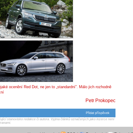
ějaké ocenění Red Dot, ne jen to „standardní”. Málo jich rozhodně
zní
Petr Prokopec
Přidat příspěvek
jící stanovisko redakce či autora. Vyjma článků označených jako inzerce není
tranami.