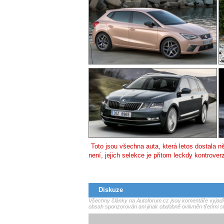
Toto jsou všechna auta, která letos dostala n
není, jejich selekce je přitom leckdy kontrover
Diskuze
Všechny články na Autoforum.cz jsou komentáře vyjadřu
obsah sponzorován ani jinak obdobně ovlivněn třetími s