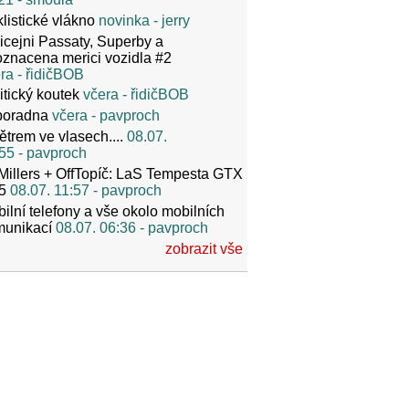
listické vlákno
novinka
- jerry
icejni Passaty, Superby a
znacena merici vozidla #2
ra
- řidičBOB
itický koutek
včera
- řidičBOB
poradna
včera
- pavproch
ětrem ve vlasech....
08.07.
55
- pavproch
Millers + OffTopíč: LaS Tempesta GTX
5
08.07. 11:57
- pavproch
ilní telefony a vše okolo mobilních
munikací
08.07. 06:36
- pavproch
zobrazit vše