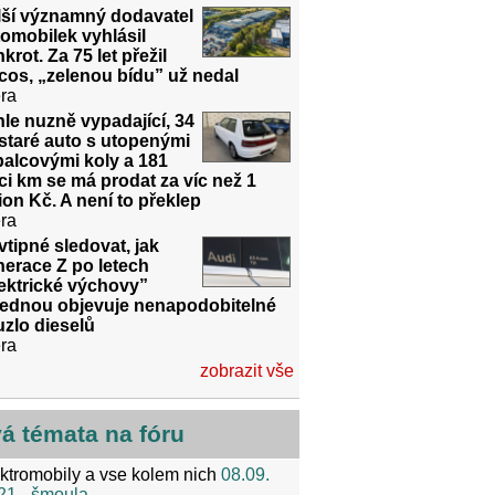
lší významný dodavatel
omobilek vyhlásil
krot. Za 75 let přežil
cos, „zelenou bídu” už nedal
ra
le nuzně vypadající, 34
 staré auto s utopenými
alcovými koly a 181
íci km se má prodat za víc než 1
ion Kč. A není to překlep
ra
vtipné sledovat, jak
erace Z po letech
ektrické výchovy”
jednou objevuje nenapodobitelné
zlo dieselů
ra
zobrazit vše
vá témata na fóru
ktromobily a vse kolem nich
08.09.
21
- šmoula