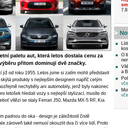
sm
7.8
No
Líd
kos
O t
ní paletu aut, která letos dostala cenu za
ner
výběru přitom dominují dvě značky.
Vít
a 
iž od roku 1955. Letos jsme si zatím mohli představit
Pol
á skýtá produkty s nejlepším designem napříč celým
vče
ozřejmě nechyběly ani automobily, jenž byly nakonec
Mot
o letošek hledali vozy s nejlepší stylizací, musíte do
vče
eboť vítězi se staly Ferrari J50, Mazda MX-5 RF, Kia
m padnou do oka - design je záležitostí čistě
le zároveň také nemusí okouzlit dva či více lidí. Proto