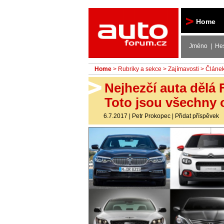
Autoforum
Home
Jméno | He
Home
>
Rubriky a sekce
>
Zajímavosti
> Článe
Nejhezčí auta dělá 
Toto jsou všechny
6.7.2017
|
Petr Prokopec
|
Přidat příspěvek