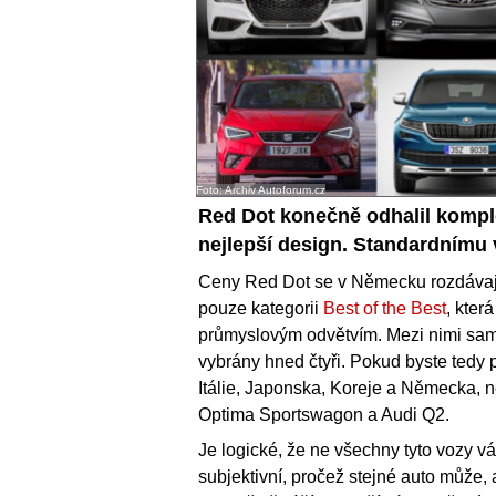
Foto: Archiv Autoforum.cz
Red Dot konečně odhalil komplet
nejlepší design. Standardnímu 
Ceny Red Dot se v Německu rozdávají j
pouze kategorii
Best of the Best
, kter
průmyslovým odvětvím. Mezi nimi sam
vybrány hned čtyři. Pokud byste tedy pr
Itálie, Japonska, Koreje a Německa, n
Optima Sportswagon a Audi Q2.
Je logické, že ne všechny tyto vozy vá
subjektivní, pročež stejné auto může, a