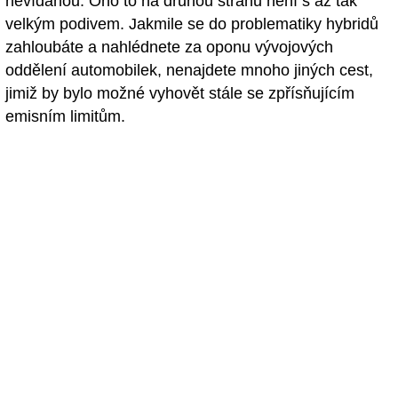
nevídanou. Ono to na druhou stranu není s až tak
velkým podivem. Jakmile se do problematiky hybridů
zahloubáte a nahlédnete za oponu vývojových
oddělení automobilek, nenajdete mnoho jiných cest,
jimiž by bylo možné vyhovět stále se zpřísňujícím
emisním limitům.