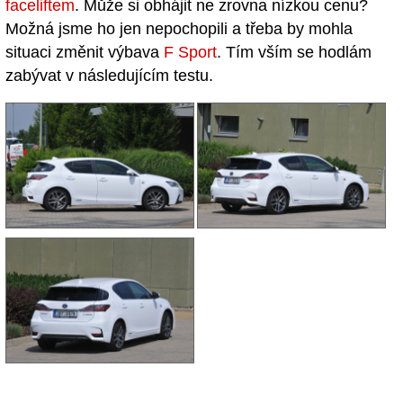
faceliftem
. Může si obhájit ne zrovna nízkou cenu?
Možná jsme ho jen nepochopili a třeba by mohla
situaci změnit výbava
F Sport
. Tím vším se hodlám
zabývat v následujícím testu.