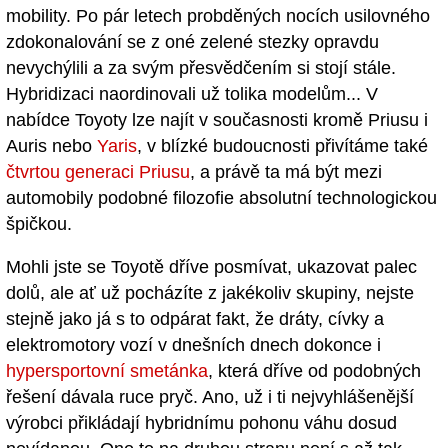
mobility. Po pár letech probděných nocích usilovného
zdokonalování se z oné zelené stezky opravdu
nevychýlili a za svým přesvědčením si stojí stále.
Hybridizaci naordinovali už tolika modelům... V
nabídce Toyoty lze najít v současnosti kromě Priusu i
Auris nebo
Yaris
, v blízké budoucnosti přivítáme také
čtvrtou generaci Priusu
, a právě ta má být mezi
automobily podobné filozofie absolutní technologickou
špičkou.
Mohli jste se Toyotě dříve posmívat, ukazovat palec
dolů, ale ať už pocházíte z jakékoliv skupiny, nejste
stejně jako já s to odpárat fakt, že dráty, cívky a
elektromotory vozí v dnešních dnech dokonce i
hypersportovní smetánka
, která dříve od podobných
řešení dávala ruce pryč. Ano, už i ti nejvyhlášenější
výrobci přikládají hybridnímu pohonu váhu dosud