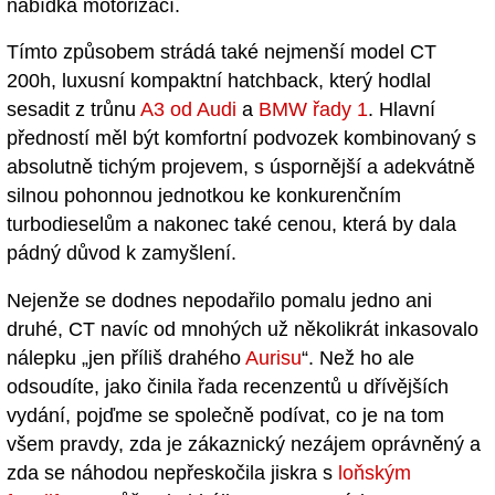
nabídka motorizací.
Tímto způsobem strádá také nejmenší model CT
200h, luxusní kompaktní hatchback, který hodlal
sesadit z trůnu
A3 od Audi
a
BMW řady 1
. Hlavní
předností měl být komfortní podvozek kombinovaný s
absolutně tichým projevem, s úspornější a adekvátně
silnou pohonnou jednotkou ke konkurenčním
turbodieselům a nakonec také cenou, která by dala
pádný důvod k zamyšlení.
Nejenže se dodnes nepodařilo pomalu jedno ani
druhé, CT navíc od mnohých už několikrát inkasovalo
nálepku „jen příliš drahého
Aurisu
“. Než ho ale
odsoudíte, jako činila řada recenzentů u dřívějších
vydání, pojďme se společně podívat, co je na tom
všem pravdy, zda je zákaznický nezájem oprávněný a
zda se náhodou nepřeskočila jiskra s
loňským