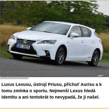
- Ostatní
Diskuzní fórum
Sledujte nás!
Foto: Archiv Autoforum.cz
Luxus Lexusu, ústrojí Priusu, příchuť Aurisu a k
tomu zmínka o sportu. Nejmenší Lexus hledá
identitu a ani tentokrát to nevypadá, že ji našel.