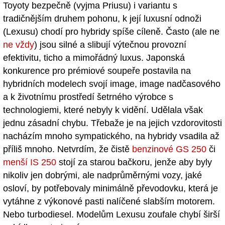
Toyoty bezpečně (vyjma Priusu) i variantu s
tradičnějším druhem pohonu, k její luxusní odnoži
(Lexusu) chodí pro hybridy spíše cíleně. Často (ale ne
ne vždy
) jsou silné a slibují výtečnou provozní
efektivitu, ticho a mimořádný luxus. Japonská
konkurence pro prémiové soupeře postavila na
hybridních modelech svojí image, image nadčasového
a k životnímu prostředí šetrného výrobce s
technologiemi, které nebyly k vidění. Udělala však
jednu zásadní chybu. Třebaže je na jejich vzdorovitosti
nacházím mnoho sympatického, na hybridy vsadila až
příliš mnoho. Netvrdím, že čistě
benzinové GS 250
či
menší IS 250
stojí za starou bačkoru, jenže aby byly
nikoliv jen dobrými, ale nadprůměrnými vozy, jaké
osloví, by potřebovaly minimálně převodovku, která je
vytáhne z výkonové pasti nalíčené slabším motorem.
Nebo turbodiesel. Modelům Lexusu zoufale chybí širší