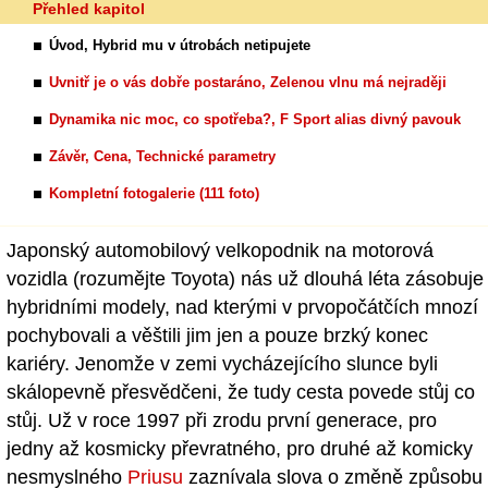
Přehled kapitol
Úvod, Hybrid mu v útrobách netipujete
Uvnitř je o vás dobře postaráno, Zelenou vlnu má nejraději
Dynamika nic moc, co spotřeba?, F Sport alias divný pavouk
Závěr, Cena, Technické parametry
Kompletní fotogalerie (111 foto)
Japonský automobilový velkopodnik na motorová
vozidla (rozumějte Toyota) nás už dlouhá léta zásobuje
hybridními modely, nad kterými v prvopočátčích mnozí
pochybovali a věštili jim jen a pouze brzký konec
kariéry. Jenomže v zemi vycházejícího slunce byli
skálopevně přesvědčeni, že tudy cesta povede stůj co
stůj. Už v roce 1997 při zrodu první generace, pro
jedny až kosmicky převratného, pro druhé až komicky
nesmyslného
Priusu
zaznívala slova o změně způsobu