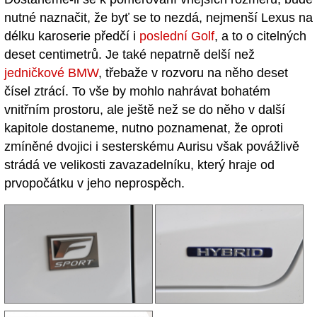
nutné naznačit, že byť se to nezdá, nejmenší Lexus na
délku karoserie předčí i
poslední Golf
, a to o citelných
deset centimetrů. Je také nepatrně delší než
jedničkové BMW
, třebaže v rozvoru na něho deset
čísel ztrácí. To vše by mohlo nahrávat bohatém
vnitřním prostoru, ale ještě než se do něho v další
kapitole dostaneme, nutno poznamenat, že oproti
zmíněné dvojici i sesterskému Aurisu však povážlivě
strádá ve velikosti zavazadelníku, který hraje od
prvopočátku v jeho neprospěch.