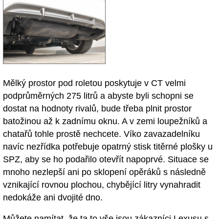
Mělký prostor pod roletou poskytuje v CT velmi
podprůměrných 275 litrů a abyste byli schopni se
dostat na hodnoty rivalů, bude třeba plnit prostor
batožinou až k zadnímu oknu. A v zemi loupežníků a
chatařů tohle prostě nechcete. Víko zavazadelníku
navíc nezřídka potřebuje opatrný stisk titěrné plošky u
SPZ, aby se ho podařilo otevřít napoprvé. Situace se
mnoho nezlepší ani po sklopení opěráků s následně
vznikající rovnou plochou, chybějící litry vynahradit
nedokáže ani dvojité dno.
Můžete namítat, že ta to vše jsou zákazníci Lexusu s