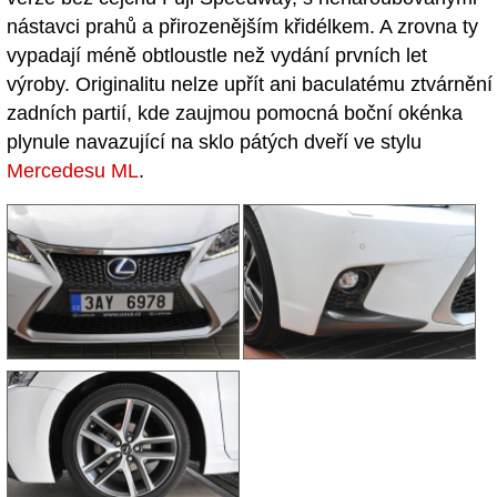
nástavci prahů a přirozenějším křidélkem. A zrovna ty
vypadají méně obtloustle než vydání prvních let
výroby. Originalitu nelze upřít ani baculatému ztvárnění
zadních partií, kde zaujmou pomocná boční okénka
plynule navazující na sklo pátých dveří ve stylu
Mercedesu ML
.