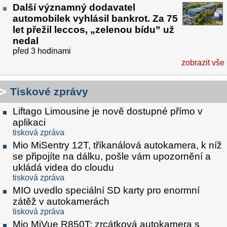
Další významný dodavatel
automobilek vyhlásil bankrot. Za 75
let přežil leccos, „zelenou bídu” už
nedal
před 3 hodinami
zobrazit vše
Tiskové zprávy
Liftago Limousine je nově dostupné přímo v
aplikaci
tisková zpráva
Mio MiSentry 12T, tříkanálová autokamera, k níž
se připojíte na dálku, pošle vám upozornění a
ukládá videa do cloudu
tisková zpráva
MIO uvedlo speciální SD karty pro enormní
zátěž v autokamerách
tisková zpráva
Mio MiVue R850T: zrcátková autokamera s