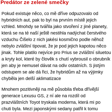
Predátor ze zelené smečky
Pokud existuje něco, co mě dříve odpuzovalo od
hybridních aut, pak to byl na prvním místě jejich
vzhled. Mnohdy se tvářila jako stvoření z jiné planety,
která se na té naší ještě nestihla nadýchat čerstvého
vzduchu Čišelo z nich jakési kosmično podle něhož
nebylo zvláštní tipovat, že je pod jejich kapotou něco
jinak. Tohle platilo nejvíce pro Prius se zvláštní siluetou
a kryty kol, které by člověk s chutí vybrousil o obrubník
jen aby je nemusel dávat na odiv ostatních. S jistým
odstupem se ale dá řici, že hybridům až na výjimky
chyběla jen delší aklimatizace
Mnohem pozitivněji na mě působila třeba dřívější
generace Lexusu GS, z ní ale na rozdíl od
prazvláštních Toyot tryskala moderna, která mi po
chuti byla. Mezi japonskými sedany patřil k tomu