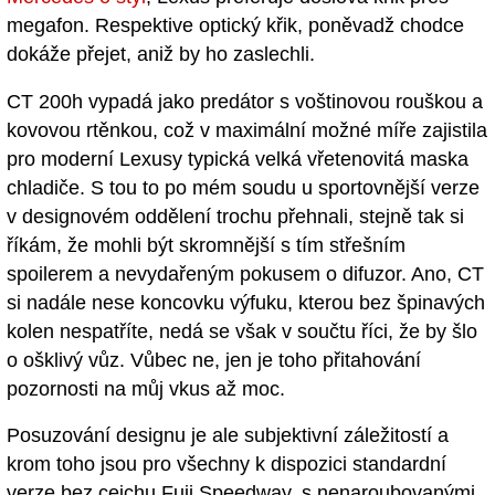
megafon. Respektive optický křik, poněvadž chodce
dokáže přejet, aniž by ho zaslechli.
CT 200h vypadá jako predátor s voštinovou rouškou a
kovovou rtěnkou, což v maximální možné míře zajistila
pro moderní Lexusy typická velká vřetenovitá maska
chladiče. S tou to po mém soudu u sportovnější verze
v designovém oddělení trochu přehnali, stejně tak si
říkám, že mohli být skromnější s tím střešním
spoilerem a nevydařeným pokusem o difuzor. Ano, CT
si nadále nese koncovku výfuku, kterou bez špinavých
kolen nespatříte, nedá se však v součtu říci, že by šlo
o ošklivý vůz. Vůbec ne, jen je toho přitahování
pozornosti na můj vkus až moc.
Posuzování designu je ale subjektivní záležitostí a
krom toho jsou pro všechny k dispozici standardní
verze bez cejchu Fuji Speedway, s nenaroubovanými