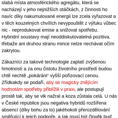
slabá místa atmosférického agregátu, která se
nacházejí v jeho nejnižších otáčkách, z činnosti ho
navíc díky nakumulované energii lze zcela vyřazovat a
v těch kouzelných chvílích nevypouštět z výfuku vůbec
nic - neprodukovat emise a snižovat spotřebu.
Hybridní soustavy mají neoddiskutovatelná pozitiva,
třebaže ani druhou stranu mince nelze nechávat očím
zakrytou.
Zákazníci za takové technologie zaplatí zvýšenou
hmotností a za onu čistotu životního prostředí budou
chtě nechtě „pokáráni“ vyšší pořizovací cenou.
Zřídkakdy se podaří,
aby se magicky znějícím
hodnotám spotřeby přiblížili v praxi
, ale postupují
prostě tak, aby se vlk nažral a koza zůstala celá. U nás
v České republice jsou negativa hybridů rozšířena
absencí (díky bohu za to) jakéhokoli přerozdělování
směřující k jejich podpoře, a tak musí být člověk buď