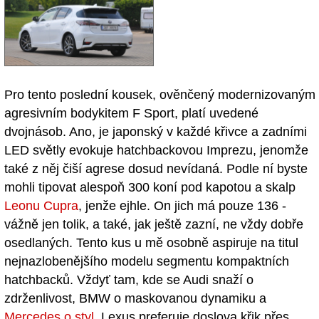
Pro tento poslední kousek, ověnčený modernizovaným
agresivním bodykitem F Sport, platí uvedené
dvojnásob. Ano, je japonský v každé křivce a zadními
LED světly evokuje hatchbackovou Imprezu, jenomže
také z něj čiší agrese dosud nevídaná. Podle ní byste
mohli tipovat alespoň 300 koní pod kapotou a skalp
Leonu Cupra
, jenže ejhle. On jich má pouze 136 -
vážně jen tolik, a také, jak ještě zazní, ne vždy dobře
osedlaných. Tento kus u mě osobně aspiruje na titul
nejnazlobenějšího modelu segmentu kompaktních
hatchbacků. Vždyť tam, kde se Audi snaží o
zdrženlivost, BMW o maskovanou dynamiku a
Mercedes o styl
, Lexus preferuje doslova křik přes