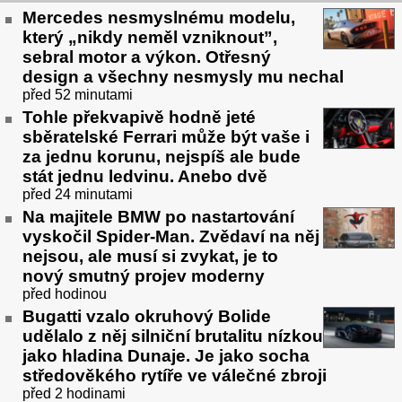
Mercedes nesmyslnému modelu,
který „nikdy neměl vzniknout”,
sebral motor a výkon. Otřesný
design a všechny nesmysly mu nechal
před 52 minutami
Tohle překvapivě hodně jeté
sběratelské Ferrari může být vaše i
za jednu korunu, nejspíš ale bude
stát jednu ledvinu. Anebo dvě
před 24 minutami
Na majitele BMW po nastartování
vyskočil Spider-Man. Zvědaví na něj
nejsou, ale musí si zvykat, je to
nový smutný projev moderny
před hodinou
Bugatti vzalo okruhový Bolide
udělalo z něj silniční brutalitu nízkou
jako hladina Dunaje. Je jako socha
středověkého rytíře ve válečné zbroji
před 2 hodinami