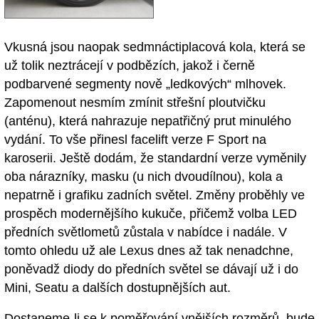
Vkusná jsou naopak sedmnáctiplacová kola, která se
už tolik neztrácejí v podbězích, jakož i černě
podbarvené segmenty nově „ledkových“ mlhovek.
Zapomenout nesmím zmínit střešní ploutvičku
(anténu), která nahrazuje nepatřičný prut minulého
vydání. To vše přinesl facelift verze F Sport na
karoserii. Ještě dodám, že standardní verze vyměnily
oba nárazníky, masku (u nich dvoudílnou), kola a
nepatrně i grafiku zadních světel. Změny proběhly ve
prospěch modernějšího kukuče, přičemž volba LED
předních světlometů zůstala v nabídce i nadále. V
tomto ohledu už ale Lexus dnes až tak nenadchne,
poněvadž diody do předních světel se dávají už i do
Mini, Seatu a dalších dostupnějších aut.
Dostaneme-li se k poměřování vnějších rozměrů, bude